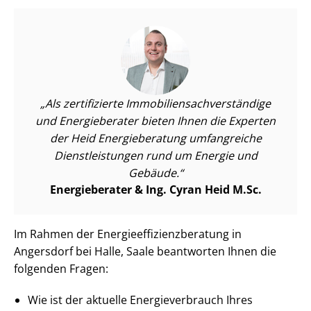
Als zertifizierte Im­mo­bi­li­en­sach­ver­stän­di­ge
und Energieberater bieten Ihnen die Experten
der Heid Energieberatung umfangreiche
Dienst­leis­tun­gen rund um Energie und
Gebäude.
Energieberater & Ing. Cyran Heid M.Sc.
Im Rahmen der En­er­gie­ef­fi­zi­enz­be­ra­tung in
Angersdorf bei Halle, Saale beantworten Ihnen die
folgenden Fragen:
Wie ist der aktuelle En­er­gie­ver­brauch Ihres