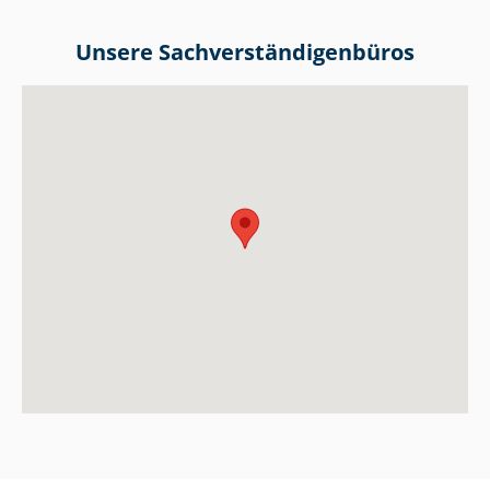
Unsere Sach­ver­stän­di­gen­bü­ros