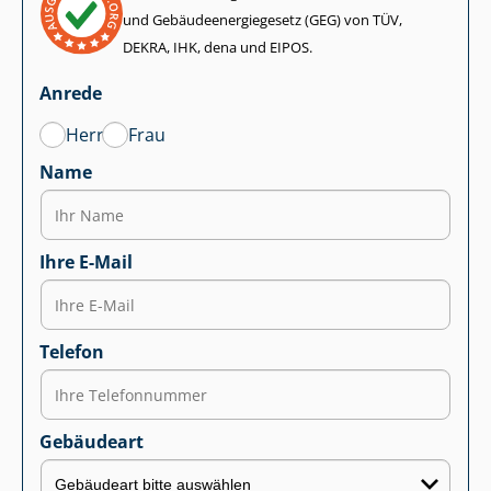
und Ge­bäu­de­en­er­gie­ge­setz (GEG) von TÜV,
DEKRA, IHK, dena und EIPOS.
Anrede
Herr
Frau
Name
Ihre E-Mail
Telefon
Gebäudeart