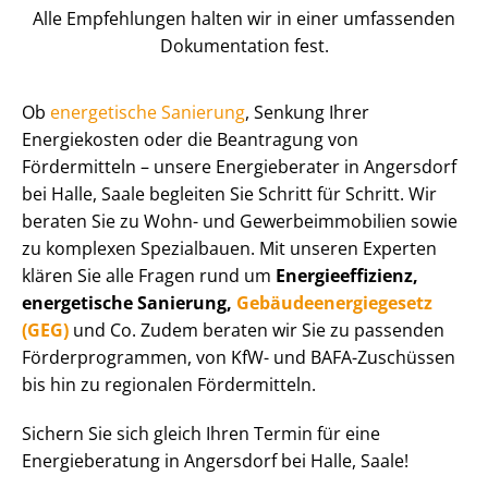
Alle Empfehlungen halten wir in einer umfassenden
Dokumentation fest.
Ob
energetische Sanierung
, Senkung Ihrer
Energiekosten oder die Beantragung von
Fördermitteln – unsere Energieberater in Angersdorf
bei Halle, Saale begleiten Sie Schritt für Schritt. Wir
beraten Sie zu Wohn- und Ge­wer­be­im­mo­bi­li­en sowie
zu komplexen Spezialbauen. Mit unseren Experten
klären Sie alle Fragen rund um
En­er­gie­ef­fi­zi­enz,
energetische Sanierung,
Ge­bäu­de­en­er­gie­ge­setz
(GEG)
und Co. Zudem beraten wir Sie zu passenden
För­der­pro­gram­men, von KfW- und BAFA-Zuschüssen
bis hin zu regionalen Fördermitteln.
Sichern Sie sich gleich Ihren Termin für eine
Energieberatung in Angersdorf bei Halle, Saale!