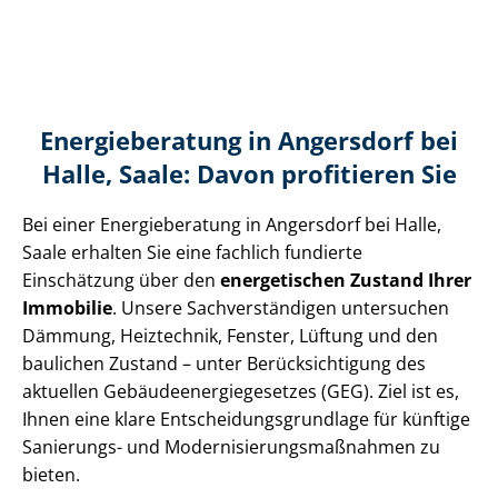
Energieberatung in Angersdorf bei
Halle, Saale: Davon profitieren Sie
Bei einer Energieberatung in Angersdorf bei Halle,
Saale erhalten Sie eine fachlich fundierte
Einschätzung über den
energetischen Zustand Ihrer
Immobilie
. Unsere Sach­ver­stän­di­gen untersuchen
Dämmung, Heiztechnik, Fenster, Lüftung und den
baulichen Zustand – unter Be­rück­sich­ti­gung des
aktuellen Ge­bäu­de­en­er­gie­ge­set­zes (GEG). Ziel ist es,
Ihnen eine klare Ent­schei­dungs­grund­la­ge für künftige
Sanierungs- und Mo­der­ni­sie­rungs­maß­nah­men zu
bieten.