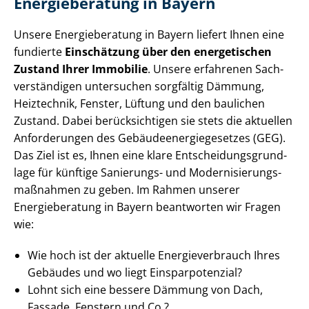
Energieberatung in Bayern
Unsere Energieberatung in Bayern liefert Ihnen eine
fundierte
Einschätzung über den
energetischen
Zustand Ihrer Immobilie
. Unsere erfahrenen Sach­
ver­stän­di­gen untersuchen sorgfältig Dämmung,
Heiztechnik, Fenster, Lüftung und den baulichen
Zustand. Dabei berücksichtigen sie stets die aktuellen
Anforderungen des Ge­bäu­de­en­er­gie­ge­set­zes (GEG).
Das Ziel ist es, Ihnen eine klare Ent­schei­dungs­grund­
la­ge für künftige Sanierungs- und Mo­der­ni­sie­rungs­
maß­nah­men zu geben. Im Rahmen unserer
Energieberatung in Bayern beantworten wir Fragen
wie:
Wie hoch ist der aktuelle En­er­gie­ver­brauch Ihres
Gebäudes und wo liegt Ein­spar­po­ten­zi­al?
Lohnt sich eine bessere Dämmung von Dach,
Fassade, Fenstern und Co.?