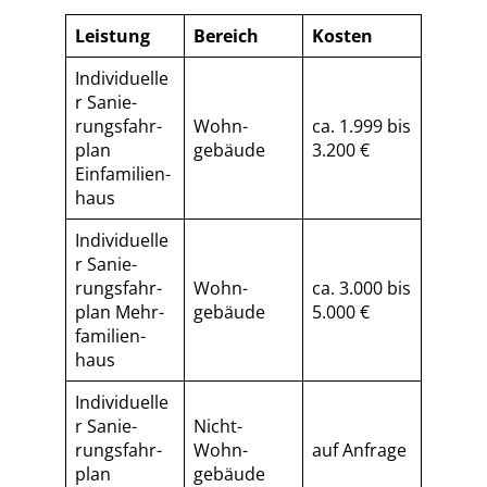
Leistung
Bereich
Kosten
Individuelle
r Sa­nie­
rungs­fahr­
Wohn­
ca. 1.999 bis
plan
gebäude
3.200 €
Einfamilien­
haus
Individuelle
r Sa­nie­
rungs­fahr­
Wohn­
ca. 3.000 bis
plan Mehr­
gebäude
5.000 €
fa­mi­li­en­
haus
Individuelle
r Sa­nie­
Nicht-
rungs­fahr­
Wohn­
auf Anfrage
plan
gebäude