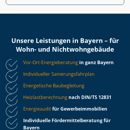
Unsere Leistungen in Bayern – für
Wohn- und Nicht­wohn­ge­bäu­de
Vor-Ort-Energieberatung
in ganz Bayern
Individueller Sa­nie­rungs­fahr­plan
Energetische Baubegleitung
Heiz­last­be­rech­nung
nach DIN/TS 12831
Energieaudit
für Ge­wer­be­im­mo­bi­li­en
Individuelle För­der­mit­tel­be­ra­tung für
Bayern