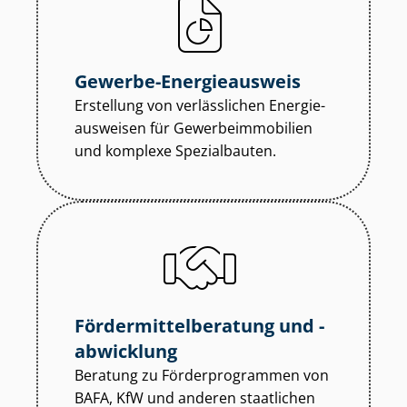
Gewerbe-Energieausweis
Erstellung von verlässlichen En­er­gie­
aus­wei­sen für Ge­wer­be­im­mo­bi­li­en
und komplexe Spezialbauten.
För­der­mit­tel­be­ra­tung und -
abwicklung
Beratung zu För­der­pro­gram­men von
BAFA, KfW und anderen staatlichen