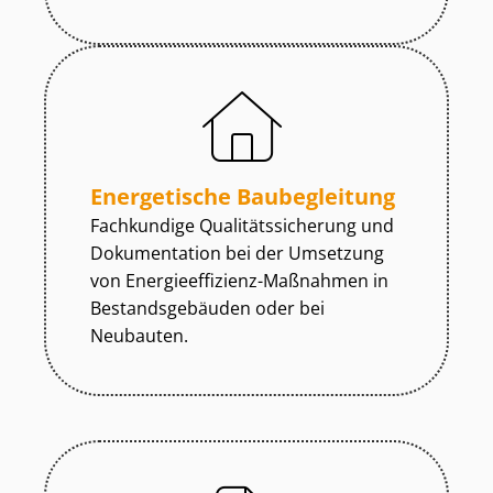
Energetische Baubegleitung
Fachkundige Qua­li­täts­si­che­rung und
Dokumentation bei der Umsetzung
von En­er­gie­ef­fi­zi­enz-Maßnahmen in
Be­stands­ge­bäu­den oder bei
Neubauten.