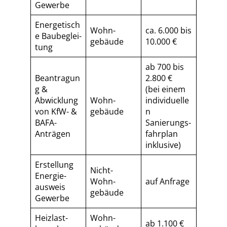
Gewerbe
Energetisch
Wohn­
ca. 6.000 bis
e Baubeglei­
gebäude
10.000 €
tung
ab 700 bis
Beantragun
2.800 €
g &
(bei einem
Abwicklung
Wohn­
individuelle
von KfW- &
gebäude
n
BAFA-
Sa­nie­rungs­
Anträgen
fahr­plan
inklusive)
Erstellung
Nicht-
Energie­
Wohn­
auf Anfrage
ausweis
gebäude
Gewerbe
Heizlast­
Wohn­
ab 1.100 €