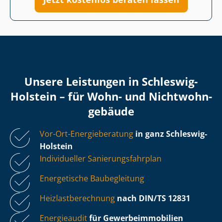
Unsere Leistungen in Schleswig-
Holstein – für Wohn- und Nicht­wohn­
ge­bäu­de
Vor-Ort-Energieberatung
in ganz Schleswig-
Holstein
Individueller Sa­nie­rungs­fahr­plan
Energetische Baubegleitung
Heiz­last­be­rech­nung
nach DIN/TS 12831
Energieaudit
für Ge­wer­be­im­mo­bi­li­en