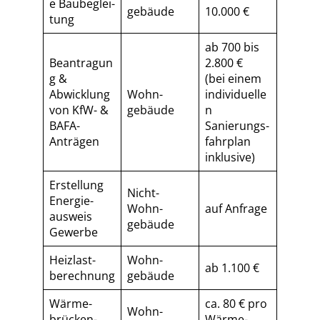
e Baubeglei­
gebäude
10.000 €
tung
ab 700 bis
Beantragun
2.800 €
g &
(bei einem
Abwicklung
Wohn­
individuelle
von KfW- &
gebäude
n
BAFA-
Sa­nie­rungs­
Anträgen
fahr­plan
inklusive)
Erstellung
Nicht-
Energie­
Wohn­
auf Anfrage
ausweis
gebäude
Gewerbe
Heizlast­
Wohn­
ab 1.100 €
berechnung
gebäude
Wärme­
ca. 80 € pro
Wohn­
brücken­
Wärme­