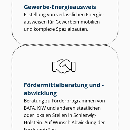
Gewerbe-Energieausweis
Erstellung von verlässlichen En­er­gie­
aus­wei­sen für Ge­wer­be­im­mo­bi­li­en
und komplexe Spezialbauten.
För­der­mit­tel­be­ra­tung und -
abwicklung
Beratung zu För­der­pro­gram­men von
BAFA, KfW und anderen staatlichen
oder lokalen Stellen in Schleswig-
Holstein. Auf Wunsch Abwicklung der
Förderanträge.