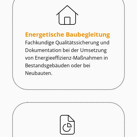
Energetische Baubegleitung
Fachkundige Qua­li­täts­si­che­rung und
Dokumentation bei der Umsetzung
von En­er­gie­ef­fi­zi­enz-Maßnahmen in
Be­stands­ge­bäu­den oder bei
Neubauten.