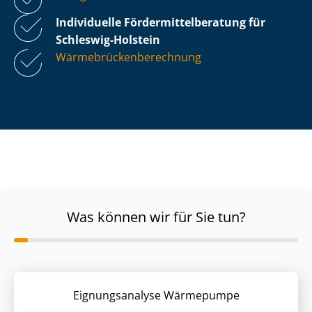
Individuelle För­der­mit­tel­be­ra­tung für
Schleswig-Holstein
Wär­me­brü­cken­be­rech­nung
Was können wir für Sie tun?
Eignungsanalyse Wärmepumpe