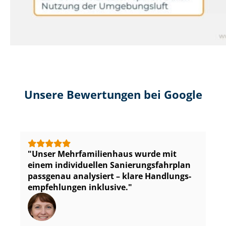
Unsere Bewertungen bei Google
Unser Mehr­fa­mi­li­en­haus wurde mit
einem individuellen Sa­nie­rungs­fahr­plan
passgenau analysiert – klare Hand­lungs­
emp­feh­lun­gen inklusive.