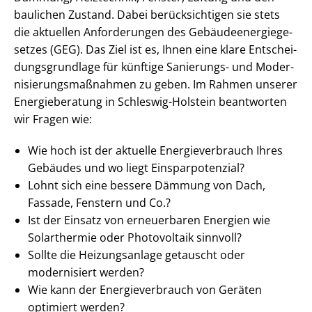
baulichen Zustand. Dabei berücksichtigen sie stets
die aktuellen Anforderungen des Ge­bäu­de­en­er­gie­ge­
set­zes (GEG). Das Ziel ist es, Ihnen eine klare Ent­schei­
dungs­grund­la­ge für künftige Sanierungs- und Mo­der­
ni­sie­rungs­maß­nah­men zu geben. Im Rahmen unserer
Energieberatung in Schleswig-Holstein beantworten
wir Fragen wie:
Wie hoch ist der aktuelle En­er­gie­ver­brauch Ihres
Gebäudes und wo liegt Ein­spar­po­ten­zi­al?
Lohnt sich eine bessere Dämmung von Dach,
Fassade, Fenstern und Co.?
Ist der Einsatz von erneuerbaren Energien wie
Solarthermie oder Photovoltaik sinnvoll?
Sollte die Heizungsanlage getauscht oder
modernisiert werden?
Wie kann der En­er­gie­ver­brauch von Geräten
optimiert werden?