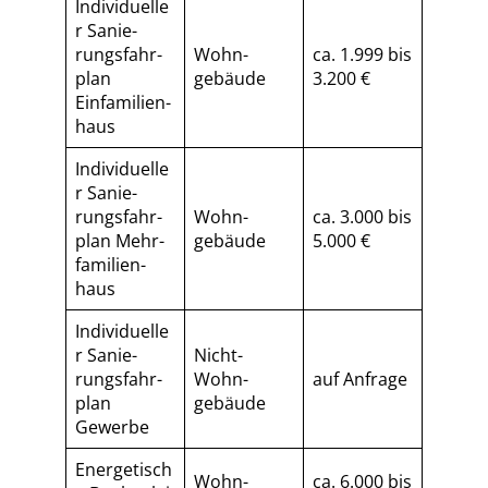
Individuelle
r Sa­nie­
rungs­fahr­
Wohn­
ca. 1.999 bis
plan
gebäude
3.200 €
Einfamilien­
haus
Individuelle
r Sa­nie­
rungs­fahr­
Wohn­
ca. 3.000 bis
plan Mehr­
gebäude
5.000 €
fa­mi­li­en­
haus
Individuelle
r Sa­nie­
Nicht-
rungs­fahr­
Wohn­
auf Anfrage
plan
gebäude
Gewerbe
Energetisch
Wohn­
ca. 6.000 bis