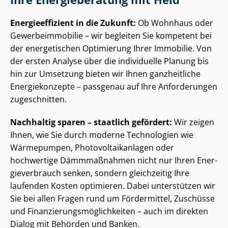
En­er­gie­ef­fi­zi­ent in die Zukunft:
Ob Wohnhaus oder
Ge­wer­be­im­mo­bi­lie – wir begleiten Sie kompetent bei
der energetischen Optimierung Ihrer Immobilie. Von
der ersten Analyse über die individuelle Planung bis
hin zur Umsetzung bieten wir Ihnen ganzheitliche
Energiekonzepte – passgenau auf Ihre Anforderungen
zugeschnitten.
Nachhaltig sparen – staatlich gefördert:
Wir zeigen
Ihnen, wie Sie durch moderne Technologien wie
Wärmepumpen, Pho­to­vol­ta­ik­an­la­gen oder
hochwertige Dämmmaßnahmen nicht nur Ihren En­er­
gie­ver­brauch senken, sondern gleichzeitig Ihre
laufenden Kosten optimieren. Dabei unterstützen wir
Sie bei allen Fragen rund um Fördermittel, Zuschüsse
und Fi­nan­zie­rungs­mög­lich­kei­ten – auch im direkten
Dialog mit Behörden und Banken.