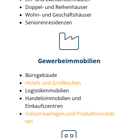
Doppel- und Reihenhäuser
Wohn- und Geschäftshäuser
Se­nio­ren­re­si­den­zen
Ge­wer­be­im­mo­bi­li­en
Bürogebäude
Hotels und Großküchen
Lo­gis­tik­im­mo­bi­li­en
Han­dels­im­mo­bi­li­en und
Einkaufszentren
In­dus­trie­an­la­gen und Pro­duk­ti­ons­stät­
ten