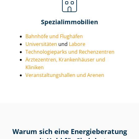
Spe­zi­al­im­mo­bi­li­en
Bahnhöfe und Flughäfen
Universitäten
und
Labore
Tech­no­lo­gie­parks und Rechenzentren
Ärztezentren, Krankenhäuser und
Kliniken
Ver­an­stal­tungs­hal­len und Arenen
Warum sich eine Energieberatung