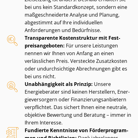
bei uns kein Standardkonzept, sondern eine
maß­ge­schnei­der­te Analyse und Planung,
abgestimmt auf Ihre individuellen
Anforderungen und Bedürfnisse.
Transparente Kostenstruktur mit Fest­
preis­an­ge­bo­ten:
Für unsere Leistungen
nennen wir Ihnen von Anfang an einen
verlässlichen Preis. Versteckte Zusatzkosten
oder undurchsichtige Abrechnungen gibt es
bei uns nicht.
Unabhängigkeit als Prinzip:
Unsere
Energieberater sind keinen Herstellern, En­er­
gie­ver­sor­gern oder Fi­nan­zie­rungs­an­bie­tern
verpflichtet. Das sichert Ihnen eine neutrale,
objektive Bewertung und Beratung – immer in
Ihrem Interesse.
Fundierte Kenntnisse von För­der­pro­gram­