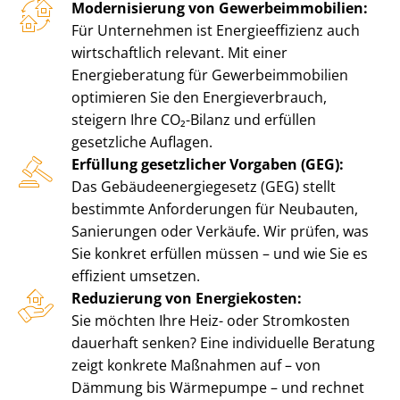
Modernisierung von Ge­wer­be­im­mo­bi­li­en:
Für Unternehmen ist En­er­gie­ef­fi­zi­enz auch
wirtschaftlich relevant. Mit einer
Energieberatung für Ge­wer­be­im­mo­bi­li­en
optimieren Sie den En­er­gie­ver­brauch,
steigern Ihre CO₂-Bilanz und erfüllen
gesetzliche Auflagen.
Erfüllung gesetzlicher Vorgaben (GEG):
Das Ge­bäu­de­en­er­gie­ge­setz (GEG) stellt
bestimmte Anforderungen für Neubauten,
Sanierungen oder Verkäufe. Wir prüfen, was
Sie konkret erfüllen müssen – und wie Sie es
effizient umsetzen.
Reduzierung von Energiekosten:
Sie möchten Ihre Heiz- oder Stromkosten
dauerhaft senken? Eine individuelle Beratung
zeigt konkrete Maßnahmen auf – von
Dämmung bis Wärmepumpe – und rechnet