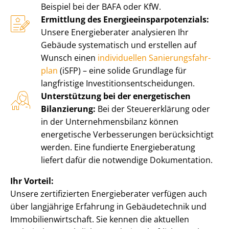
Beispiel bei der BAFA oder KfW.
Ermittlung des En­er­gie­ein­spar­po­ten­zi­als:
Unsere Energieberater analysieren Ihr
Gebäude systematisch und erstellen auf
Wunsch einen
individuellen Sa­nie­rungs­fahr­
plan
(iSFP) – eine solide Grundlage für
langfristige In­ves­ti­ti­ons­ent­schei­dun­gen.
Unterstützung bei der energetischen
Bilanzierung:
Bei der Steuererklärung oder
in der Un­ter­neh­mens­bi­lanz können
energetische Verbesserungen berücksichtigt
werden. Eine fundierte Energieberatung
liefert dafür die notwendige Dokumentation.
Ihr Vorteil:
Unsere zertifizierten Energieberater verfügen auch
über langjährige Erfahrung in Gebäudetechnik und
Im­mo­bi­li­en­wirt­schaft. Sie kennen die aktuellen