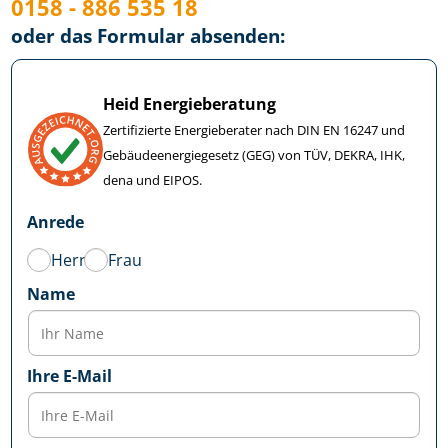
0158 - 886 535 18
oder das Formular absenden:
Heid Energieberatung
Zertifizierte Energieberater nach DIN EN 16247 und
Ge­bäu­de­en­er­gie­ge­setz (GEG) von TÜV, DEKRA, IHK,
dena und EIPOS.
Anrede
Herr
Frau
Name
Ihre E-Mail