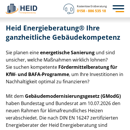
Kostenlose Erstberatung
0158 - 886 535 18
Heid Energieberatung‍® Ihre
ganzheitliche Ge­bäu­de­kom­pe­tenz
Sie planen eine
energetische Sanierung
und sind
unsicher, welche Maßnahmen wirklich lohnen?
Sie suchen kompetente
För­der­mit­tel­be­ra­tung für
KfW- und BAFA-Programme
, um Ihre Investitionen in
Nachhaltigkeit optimal zu finanzieren?
Mit dem
Ge­bäu­de­mo­der­ni­sie­rungs­ge­setz (GModG)
haben Bundestag und Bundesrat am 10.07.2026 den
neuen Rahmen für kli­ma­freund­li­ches Heizen
verabschiedet. Die nach DIN EN 16247 zertifizierten
Energieberater der Heid Energieberatung sind