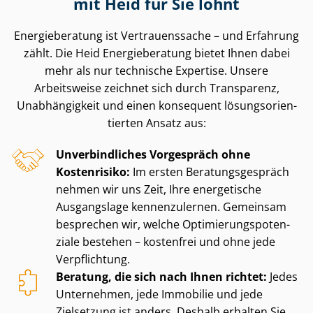
mit Heid für Sie lohnt
Energieberatung ist Vertrauenssache – und Erfahrung
zählt. Die Heid Energieberatung bietet Ihnen dabei
mehr als nur technische Expertise. Unsere
Arbeitsweise zeichnet sich durch Transparenz,
Unabhängigkeit und einen konsequent lö­sungs­ori­en­
tier­ten Ansatz aus:
Unverbindliches Vorgespräch ohne
Kostenrisiko:
Im ersten Be­ra­tungs­ge­spräch
nehmen wir uns Zeit, Ihre energetische
Ausgangslage kennenzulernen. Gemeinsam
besprechen wir, welche Op­ti­mie­rungs­po­ten­
zia­le bestehen – kostenfrei und ohne jede
Verpflichtung.
Beratung, die sich nach Ihnen richtet:
Jedes
Unternehmen, jede Immobilie und jede
Zielsetzung ist anders. Deshalb erhalten Sie