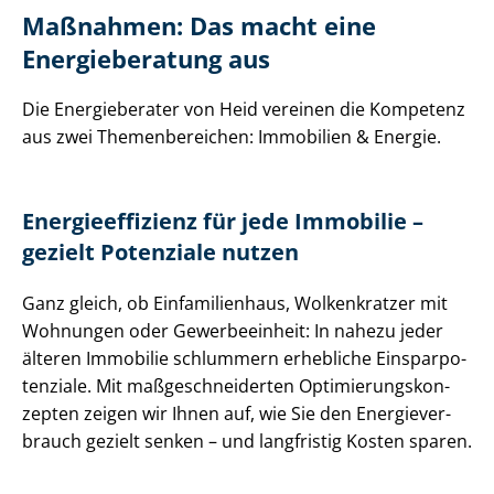
Maßnahmen: Das macht eine
Energieberatung aus
Die Energieberater von Heid vereinen die Kompetenz
aus zwei Themenbereichen: Immobilien & Energie.
En­er­gie­ef­fi­zi­enz für jede Immobilie –
gezielt Potenziale nutzen
Ganz gleich, ob Einfamilienhaus, Wolkenkratzer mit
Wohnungen oder Gewerbeeinheit: In nahezu jeder
älteren Immobilie schlummern erhebliche Ein­spar­po­
ten­zia­le. Mit maß­ge­schnei­der­ten Op­ti­mie­rungs­kon­
zep­ten zeigen wir Ihnen auf, wie Sie den En­er­gie­ver­
brauch gezielt senken – und langfristig Kosten sparen.