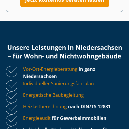
Unsere Leistungen in Niedersachsen
– für Wohn- und Nicht­wohn­ge­bäu­de
Vor-Ort-Energieberatung
in ganz
Niedersachsen
Individueller Sa­nie­rungs­fahr­plan
Energetische Baubegleitung
Heiz­last­be­rech­nung
nach DIN/TS 12831
Energieaudit
für Ge­wer­be­im­mo­bi­li­en