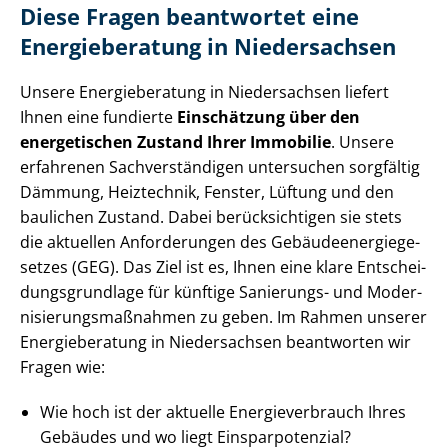
Diese Fragen beantwortet eine
Energieberatung in Niedersachsen
Unsere Energieberatung in Niedersachsen liefert
Ihnen eine fundierte
Einschätzung über den
energetischen Zustand Ihrer Immobilie
. Unsere
erfahrenen Sach­ver­stän­di­gen untersuchen sorgfältig
Dämmung, Heiztechnik, Fenster, Lüftung und den
baulichen Zustand. Dabei berücksichtigen sie stets
die aktuellen Anforderungen des Ge­bäu­de­en­er­gie­ge­
set­zes (GEG). Das Ziel ist es, Ihnen eine klare Ent­schei­
dungs­grund­la­ge für künftige Sanierungs- und Mo­der­
ni­sie­rungs­maß­nah­men zu geben. Im Rahmen unserer
Energieberatung in Niedersachsen beantworten wir
Fragen wie:
Wie hoch ist der aktuelle En­er­gie­ver­brauch Ihres
Gebäudes und wo liegt Ein­spar­po­ten­zi­al?