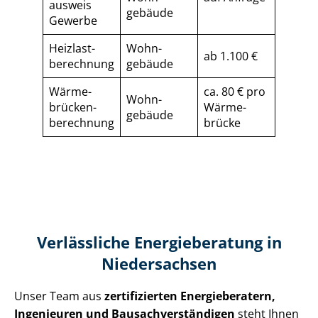
ausweis
gebäude
Gewerbe
Heizlast­
Wohn­
ab 1.100 €
berechnung
gebäude
Wärme­
ca. 80 € pro
Wohn­
brücken­
Wärme­
gebäude
berechnung
brücke
Verlässliche Energieberatung in
Niedersachsen
Unser Team aus
zertifizierten Energieberatern,
Ingenieuren und Bau­sach­ver­stän­di­gen
steht Ihnen