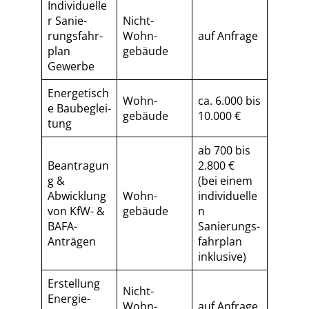
Individuelle
r Sa­nie­
Nicht-
rungs­fahr­
Wohn­
auf Anfrage
plan
gebäude
Gewerbe
Energetisch
Wohn­
ca. 6.000 bis
e Baubeglei­
gebäude
10.000 €
tung
ab 700 bis
Beantragun
2.800 €
g &
(bei einem
Abwicklung
Wohn­
individuelle
von KfW- &
gebäude
n
BAFA-
Sa­nie­rungs­
Anträgen
fahr­plan
inklusive)
Erstellung
Nicht-
Energie­
Wohn­
auf Anfrage