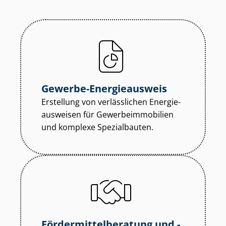
Gewerbe-Energieausweis
Erstellung von verlässlichen En­er­gie­
aus­wei­sen für Ge­wer­be­im­mo­bi­li­en
und komplexe Spezialbauten.
För­der­mit­tel­be­ra­tung und -