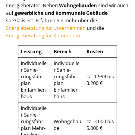
Energieberater. Neben
Wohngebäuden
sind wir auch
auf
gewerbliche und kommunale Gebäude
spezialisiert. Erfahren Sie mehr über die
Energieberatung für Unternehmen
und die
Energieberatung für Kommunen
.
Leistung
Bereich
Kosten
Individuelle
Individuelle
r Sa­nie­
r Sa­nie­
rungs­fahr­
rungs­fahr­
ca. 1.999 bis
plan
plan
3.200 €
Einfamilien
Einfamilien
haus
haus
Individuelle
r Sa­nie­
rungs­fahr­
Wohngebäu
ca. 3.000 bis
plan Mehr­
de
5.000 €
fa­mi­li­en­