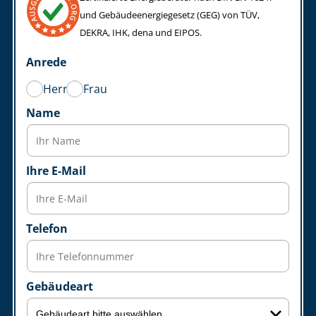
und Ge­bäu­de­en­er­gie­ge­setz (GEG) von TÜV,
DEKRA, IHK, dena und EIPOS.
Anrede
Herr
Frau
Name
Ihre E-Mail
Telefon
Gebäudeart