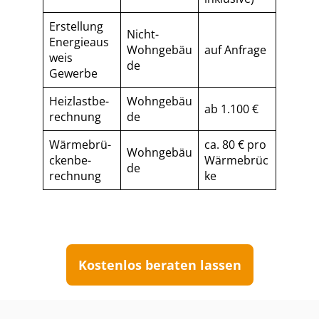
Erstellung
Nicht-
Energieaus
Wohngebäu
auf Anfrage
weis
de
Gewerbe
Heiz­last­be­
Wohngebäu
ab 1.100 €
rech­nung
de
Wär­me­brü­
ca. 80 € pro
Wohngebäu
cken­be­
Wärmebrüc
de
rech­nung
ke
Kostenlos beraten lassen