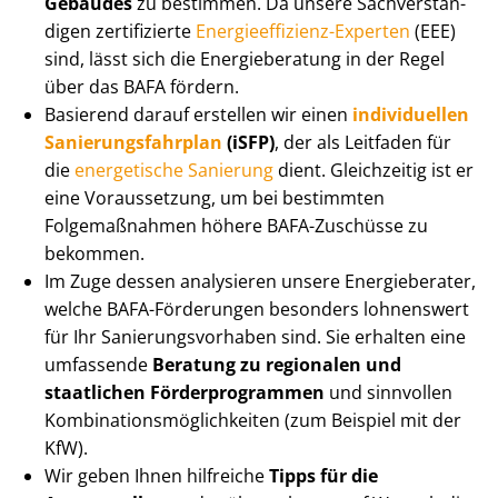
Gebäudes
zu bestimmen. Da unsere Sach­ver­stän­
di­gen zertifizierte
En­er­gie­ef­fi­zi­enz-Experten
(EEE)
sind, lässt sich die Energieberatung in der Regel
über das BAFA fördern.
Basierend darauf erstellen wir einen
individuellen
Sa­nie­rungs­fahr­plan
(iSFP)
, der als Leitfaden für
die
energetische Sanierung
dient. Gleichzeitig ist er
eine Voraussetzung, um bei bestimmten
Folgemaßnahmen höhere BAFA-Zuschüsse zu
bekommen.
Im Zuge dessen analysieren unsere Energieberater,
welche BAFA-Förderungen besonders lohnenswert
für Ihr Sa­nie­rungs­vor­ha­ben sind. Sie erhalten eine
umfassende
Beratung zu regionalen und
staatlichen För­der­pro­gram­men
und sinnvollen
Kom­bi­na­ti­ons­mög­lich­kei­ten (zum Beispiel mit der
KfW).
Wir geben Ihnen hilfreiche
Tipps für die