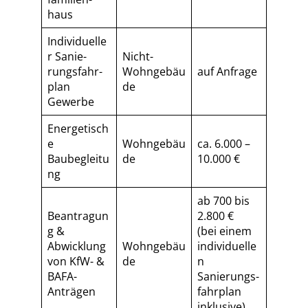
haus
Individuelle
r Sa­nie­
Nicht-
rungs­fahr­
Wohngebäu
auf Anfrage
plan
de
Gewerbe
Energetisch
e
Wohngebäu
ca. 6.000 –
Baubegleitu
de
10.000 €
ng
ab 700 bis
Beantragun
2.800 €
g &
(bei einem
Abwicklung
Wohngebäu
individuelle
von KfW- &
de
n
BAFA-
Sa­nie­rungs­
Anträgen
fahr­plan
inklusive)