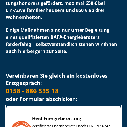
tungs­ho­no­rars gefördert, maximal 650 € bei
Ein-/Zwei­fa­mi­li­en­häu­sern und 850 € ab drei
Wohneinheiten.
Einige
Maßnahmen sind nur unter Begleitung
eines qualifizierten BAFA-Energieberaters
förderfähig – selbst­ver­ständ­lich stehen wir Ihnen
auch hierbei gern zur Seite.
Vereinbaren Sie gleich ein kostenloses
Erstgespräch:
0158 - 886 535 18
oder Formular abschicken:
Heid Energieberatung
Zertifizierte Energieberater nach DIN EN 16247