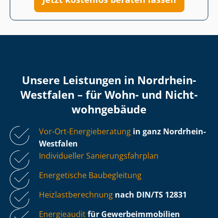
Unsere Leistungen in Nordrhein-
Westfalen – für Wohn- und Nicht­
wohn­ge­bäu­de
Vor-Ort-Energieberatung
in ganz Nordrhein-
Westfalen
Individueller Sa­nie­rungs­fahr­plan
Energetische Baubegleitung
Heiz­last­be­rech­nung
nach DIN/TS 12831
Energieaudit
für Ge­wer­be­im­mo­bi­li­en