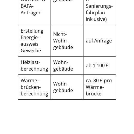
BAFA-
Sa­nie­rungs­
Anträgen
fahr­plan
inklusive)
Erstellung
Nicht-
Energie­
Wohn­
auf Anfrage
ausweis
gebäude
Gewerbe
Heizlast­
Wohn­
ab 1.100 €
berechnung
gebäude
Wärme­
ca. 80 € pro
Wohn­
brücken­
Wärme­
gebäude
berechnung
brücke