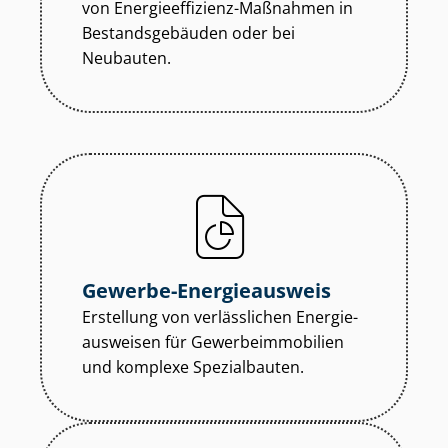
von En­er­gie­ef­fi­zi­enz-Maßnahmen in
Be­stands­ge­bäu­den oder bei
Neubauten.
Gewerbe-Energieausweis
Erstellung von verlässlichen En­er­gie­
aus­wei­sen für Ge­wer­be­im­mo­bi­li­en
und komplexe Spezialbauten.