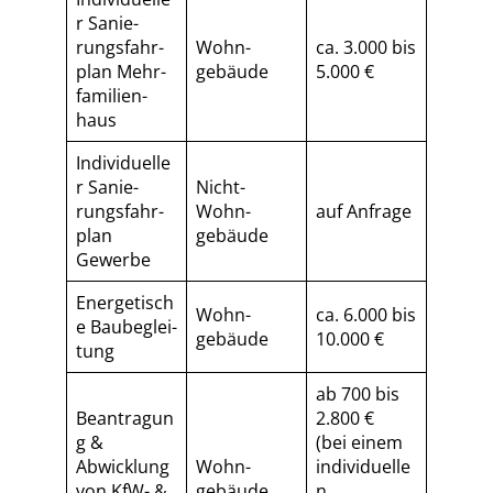
r Sa­nie­
rungs­fahr­
Wohn­
ca. 3.000 bis
plan Mehr­
gebäude
5.000 €
fa­mi­li­en­
haus
Individuelle
r Sa­nie­
Nicht-
rungs­fahr­
Wohn­
auf Anfrage
plan
gebäude
Gewerbe
Energetisch
Wohn­
ca. 6.000 bis
e Baubeglei­
gebäude
10.000 €
tung
ab 700 bis
Beantragun
2.800 €
g &
(bei einem
Abwicklung
Wohn­
individuelle
von KfW- &
gebäude
n