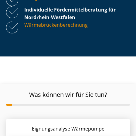
Individuelle För­der­mit­tel­be­ra­tung für
Nordrhein-Westfalen
Wär­me­brü­cken­be­rech­nung
Was können wir für Sie tun?
Eignungsanalyse Wärmepumpe