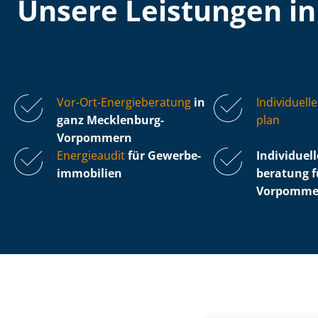
Unsere Leistungen i
Vor-Ort-Energieberatung
in
Individuelle
ganz Mecklenburg-
plan
Vorpommern
Energieaudit
für Ge­wer­be­
Individuelle
im­mo­bi­li­en
be­ra­tung
Vorpomme