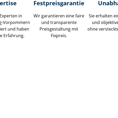
ertise
Fest­preis­ga­ran­tie
Unabh
Experten in
Wir garantieren eine faire
Sie erhalten ei
rg-Vorpommern
und transparente
und objektiv
iziert und haben
Preisgestaltung mit
ohne versteckt
e Erfahrung.
Fixpreis.