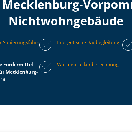
n Mecklenburg-Vorpom
Nicht­wohn­ge­bäu­de
r Sa­nie­rungs­fahr­
Energetische Baubegleitung
 För­der­mit­tel­
Wär­me­brü­cken­be­rech­nung
 für Mecklenburg-
rn