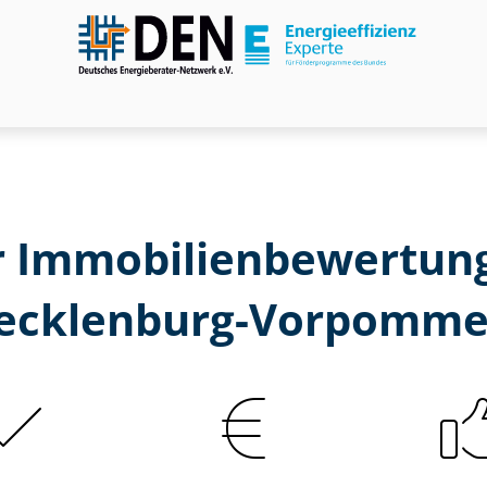
 Im­mo­bi­li­en­be­wer­t
ecklenburg-Vorpomme