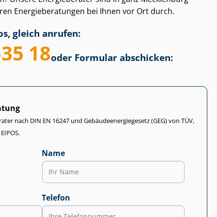
 En­er­gie­be­ra­tun­gen bei Ihnen vor Ort durch.
s, gleich anrufen:
535 18
oder Formular abschicken:
atung
rater nach DIN EN 16247 und Ge­bäu­de­en­er­gie­ge­setz (GEG) von TÜV,
 EIPOS.
Name
Telefon