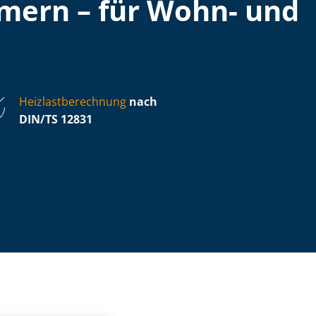
mern – für Wohn- und
Heiz­last­be­rech­nung
nach
DIN/TS 12831