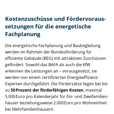
Kostenzuschüsse und För­der­vor­aus­
set­zun­gen für die energetische
Fachplanung
Die energetische Fachplanung und Baubegleitung
werden im Rahmen der Bundesförderung für
effiziente Gebäude (BEG) mit attraktiven Zuschüssen
gefördert. Sowohl das BAFA als auch die KfW
erkennen die Leistungen an – vorausgesetzt, sie
werden von einem zertifizierten En­er­gie­ef­fi­zi­enz-
Experten durchgeführt. Die Fördersätze liegen bei bis
zu
50 Prozent der förderfähigen Kosten
, maximal
5.000 Euro pro Kalenderjahr für Ein- und Zwei­fa­mi­li­en­
häu­ser beziehungsweise 2.000 Euro pro Wohneinheit
bei Mehr­fa­mi­li­en­häu­sern.