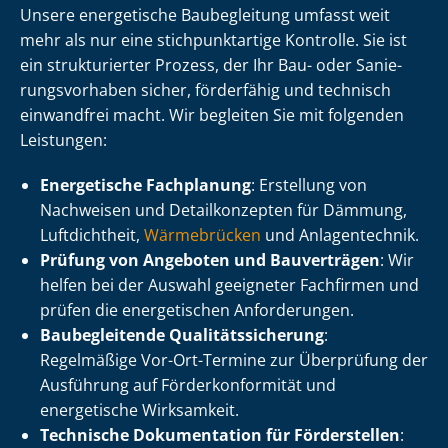
Unsere energetische Baubegleitung umfasst weit
mehr als nur eine stich­punkt­ar­ti­ge Kontrolle. Sie ist
ein strukturierter Prozess, der Ihr Bau- oder Sa­nie­
rungs­vor­ha­ben sicher, förderfähig und technisch
einwandfrei macht. Wir begleiten Sie mit folgenden
Leistungen:
Energetische Fachplanung
: Erstellung von
Nachweisen und Detailkonzepten für Dämmung,
Luftdichtheit,
Wärmebrücken
und Anlagentechnik.
Prüfung von Angeboten und Bauverträgen
: Wir
helfen bei der Auswahl geeigneter Fachfirmen und
prüfen die energetischen Anforderungen.
Baubegleitende Qua­li­täts­si­che­rung
:
Regelmäßige Vor-Ort-Termine zur Überprüfung der
Ausführung auf För­der­kon­for­mi­tät und
energetische Wirksamkeit.
Technische Dokumentation für Förderstellen
: