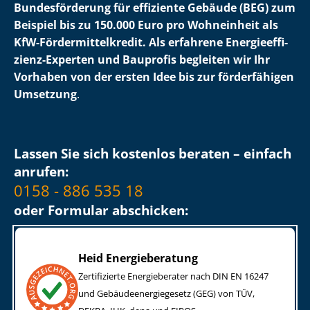
Bundesförderung für effiziente Gebäude (BEG) zum
Beispiel bis zu 150.000 Euro pro Wohneinheit als
KfW-För­der­mit­tel­kre­dit. Als erfahrene En­er­gie­ef­fi­
zi­enz-Experten und Bauprofis begleiten wir Ihr
Vorhaben von der ersten Idee bis zur förderfähigen
Umsetzung
.
Lassen Sie sich kostenlos beraten – einfach
anrufen:
0158 - 886 535 18
oder Formular abschicken:
Heid Energieberatung
Zertifizierte Energieberater nach DIN EN 16247
und Ge­bäu­de­en­er­gie­ge­setz (GEG) von TÜV,