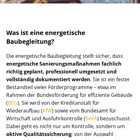
Was ist eine energetische
Baubegleitung?
Die energetische Baubegleitung stellt sicher, dass
energetische Sa­nie­rungs­maß­nah­men fachlich
richtig geplant, professionell umgesetzt und
vollständig dokumentiert werden
. Sie ist ein fester
Bestandteil vieler Förderprogramme – etwa im
Rahmen der Bundesförderung für effiziente Gebäude
(
BEG
). Sie wird von der Kreditanstalt für
Wiederaufbau (
KfW
) sowie vom Bundesamt für
Wirtschaft und Aus­fuhr­kon­trol­le (
BAFA
) bezuschusst.
Dabei geht es nicht nur um Kontrolle, sondern um
aktive Qua­li­täts­si­che­rung
: von der Auswahl