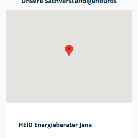
Unsere Sach­ver­stän­di­gen­bü­ros
HEID Energieberater Jena