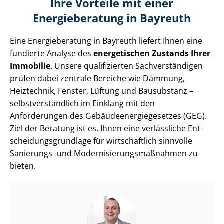
Ihre Vorteile mit einer
Energieberatung in Bayreuth
Eine Energieberatung in Bayreuth liefert Ihnen eine
fundierte Analyse des
energetischen Zustands Ihrer
Immobilie
. Unsere qualifizierten Sach­ver­stän­di­gen
prüfen dabei zentrale Bereiche wie Dämmung,
Heiztechnik, Fenster, Lüftung und Bausubstanz –
selbst­ver­ständ­lich im Einklang mit den
Anforderungen des Ge­bäu­de­en­er­gie­ge­set­zes (GEG).
Ziel der Beratung ist es, Ihnen eine verlässliche Ent­
schei­dungs­grund­la­ge für wirtschaftlich sinnvolle
Sanierungs- und Mo­der­ni­sie­rungs­maß­nah­men zu
bieten.