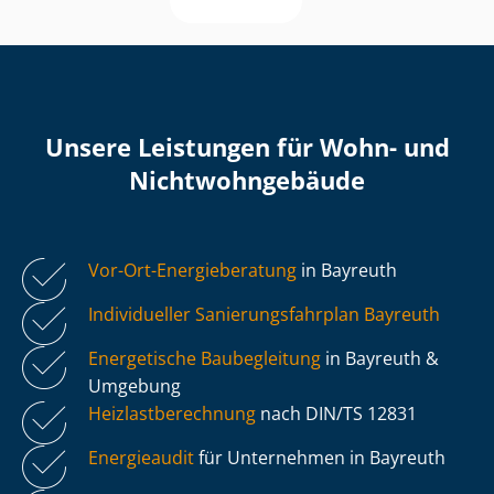
Unsere Leistungen für Wohn- und
Nicht­wohn­ge­bäu­de
Vor-Ort-Energieberatung
in Bayreuth
Individueller Sa­nie­rungs­fahr­plan Bayreuth
Energetische Baubegleitung
in Bayreuth &
Umgebung
Heiz­last­be­rech­nung
nach DIN/TS 12831
Energieaudit
für Unternehmen in Bayreuth