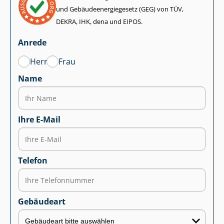
und Ge­bäu­de­en­er­gie­ge­setz (GEG) von TÜV,
DEKRA, IHK, dena und EIPOS.
Anrede
Herr
Frau
Name
Ihre E-Mail
Telefon
Gebäudeart