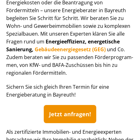
Energiekosten oder die Beantragung von
Fördermitteln – unsere Energieberater in Bayreuth
begleiten Sie Schritt für Schritt. Wir beraten Sie zu
Wohn- und Ge­wer­be­im­mo­bi­li­en sowie zu komplexen
Spezialbauen. Mit unseren Experten klären Sie alle
Fragen rund um
En­er­gie­ef­fi­zi­enz, energetische
Sanierung,
Ge­bäu­de­en­er­gie­ge­setz (GEG)
und Co.
Zudem beraten wir Sie zu passenden För­der­pro­gram­
men, von KfW- und BAFA-Zuschüssen bis hin zu
regionalen Fördermitteln.
Sichern Sie sich gleich Ihren Termin für eine
Energieberatung in Bayreuth!
Jetzt anfragen!
Als zertifizierte Immobilien- und Energieexperten
betrachten wir Ihre Immobilie ganzheitlich: Neben der