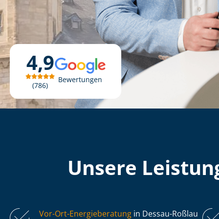
4,9
Bewertungen
786
Unsere Leistung
Vor-Ort-Energieberatung
in Dessau-Roßlau