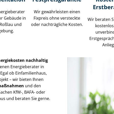
Erstbe
ergieberater
Wir gewährleisten einen
hr Gebäude in
Fixpreis ohne versteckte
Wir beraten S
Roßlau und
oder nachträgliche Kosten.
kostenlo
ebung.
unverbin
Erstgespräc
Anlie
nergiekosten nachhaltig
enen Energieberater in
 Egal ob Einfamilienhaus,
ekt – wir bieten Ihnen
gs­maß­nah­men
und den
 Sachen KfW-, BAFA- oder
us und beraten Sie gerne.