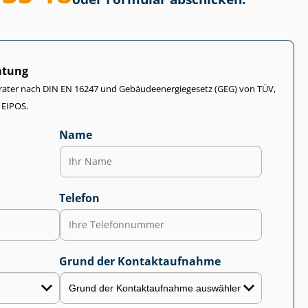
atung
rater nach DIN EN 16247 und Ge­bäu­de­en­er­gie­ge­setz (GEG) von TÜV,
 EIPOS.
Name
Telefon
Grund der Kontaktaufnahme