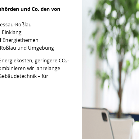
Behörden
und Co. den von
 Dessau-Roßlau
im Einklang
auf Energiethemen
u-Roßlau und Umgebung
r Energiekosten, geringere CO₂-
ombinieren wir jahrelange
Gebäudetechnik – für