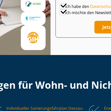
Ich habe den
Datenschu
Ich möchte den Newslet
Jet
en für Wohn- und Nich
Individueller Sa­nie­rungs­fahr­plan Dessau-
Ene