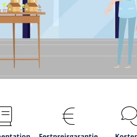
entation
Fest­preis­ga­ran­tie
Koste