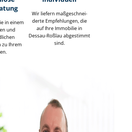
ratung
Wir liefern maß­ge­schnei­
der­te Empfehlungen, die
ie in einem
auf Ihre Immobilie in
sen und
Dessau-Roßlau abgestimmt
dlichen
sind.
h zu Ihrem
gen.