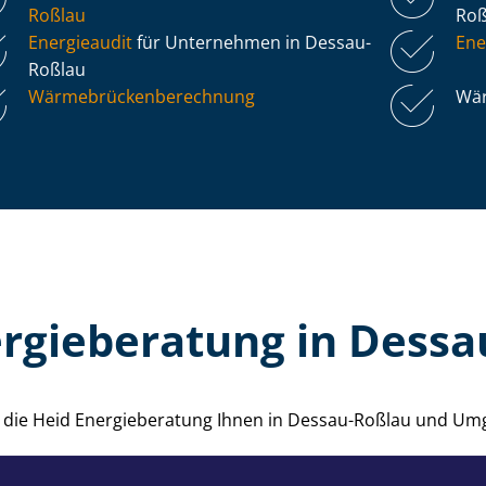
Roßlau
Ro
Energieaudit
für Unternehmen in Dessau-
Ene
Roßlau
Wär­me­brü­cken­be­rech­nung
Wär
rgieberatung in Dess
ie die Heid Energieberatung Ihnen in Dessau-Roßlau und Um