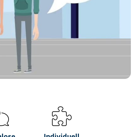
nlose
Individuell