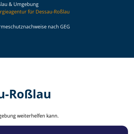
ßlau & Umgebung
rgieagentur für Dessau-Roßlau
­me­schutz­nach­wei­se nach GEG
au-Roßlau
gebung weiterhelfen kann.