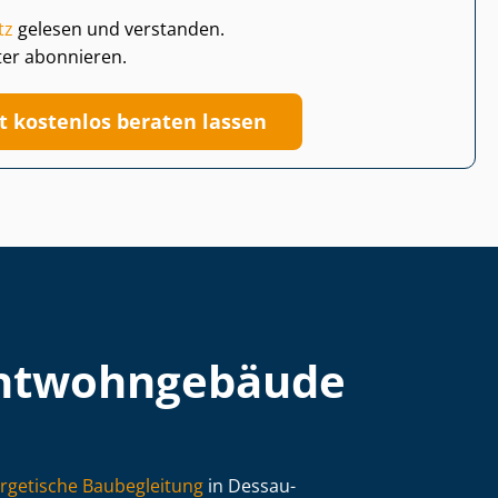
tz
gelesen und verstanden.
ter abonnieren.
zt kostenlos beraten lassen
t­wohn­ge­bäu­de
rgetische Baubegleitung
in Dessau-