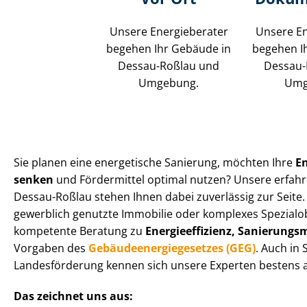
Unsere Energieberater
Unsere En
begehen Ihr Gebäude in
begehen I
Dessau-Roßlau und
Dessau-
Umgebung.
Umg
Sie planen eine energetische Sanierung, möchten Ihre
E
senken
und Fördermittel optimal nutzen? Unsere erfahr
Dessau-Roßlau stehen Ihnen dabei zuverlässig zur Seite.
gewerblich genutzte Immobilie oder komplexes Spezialobj
kompetente Beratung zu
En­er­gie­ef­fi­zi­enz, Sa­nie­run
Vorgaben des
Ge­bäu­de­en­er­gie­ge­set­zes (GEG)
. Auch in
Landesförderung kennen sich unsere Experten bestens a
Das zeichnet uns aus: