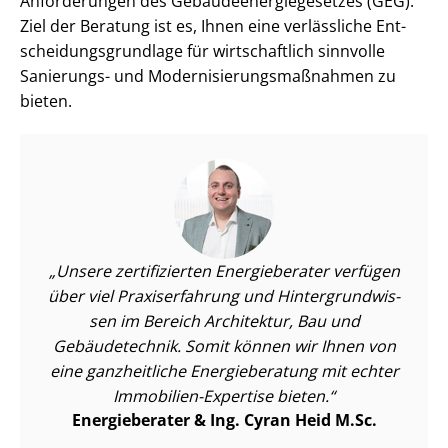
Anforderungen des Ge­bäu­de­en­er­gie­ge­set­zes (GEG).
Ziel der Beratung ist es, Ihnen eine verlässliche Ent­
schei­dungs­grund­la­ge für wirtschaftlich sinnvolle
Sanierungs- und Mo­der­ni­sie­rungs­maß­nah­men zu
bieten.
Unsere zertifizierten Energieberater verfügen
über viel Praxiserfahrung und Hin­ter­grund­wis­
sen im Bereich Architektur, Bau und
Gebäudetechnik. Somit können wir Ihnen von
eine ganzheitliche Energieberatung mit echter
Immobilien-Expertise bieten.
Energieberater & Ing. Cyran Heid M.Sc.