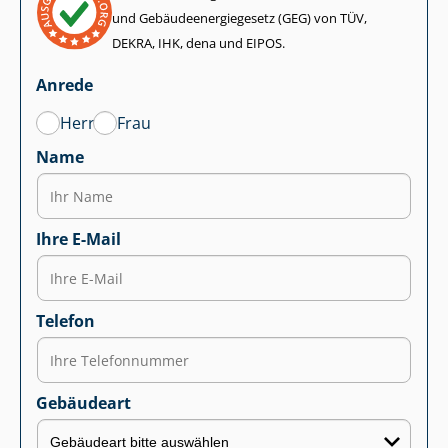
und Ge­bäu­de­en­er­gie­ge­setz (GEG) von TÜV,
DEKRA, IHK, dena und EIPOS.
Anrede
Herr
Frau
Name
Ihre E-Mail
Telefon
Gebäudeart