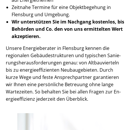
Zeitnahe Termine für eine Objektbegehung in
Flensburg und Umgebung.
Wir unterstützen Sie im Nachgang
kostenlos, bis
Behörden
und Co. den von uns ermittelten
Wert
akzeptieren
.
Unsere Energieberater in Flensburg kennen die
regionalen Ge­bäu­de­struk­tu­ren und typischen Sa­nie­
rungs­her­aus­for­de­run­gen genau: von Altbauvierteln
bis zu en­er­gie­ef­fi­zi­en­ten Neubaugebieten. Durch
kurze Wege und feste Ansprechpartner garantieren
wir Ihnen eine persönliche Betreuung ohne lange
Wartezeiten. So behalten Sie bei allen Fragen zur En­
er­gie­ef­fi­zi­enz jederzeit den Überblick.