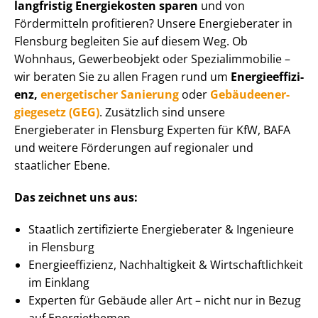
langfristig Energiekosten sparen
und von
Fördermitteln profitieren? Unsere Energieberater in
Flensburg begleiten Sie auf diesem Weg. Ob
Wohnhaus, Gewerbeobjekt oder Spe­zi­al­im­mo­bi­lie –
wir beraten Sie zu allen Fragen rund um
En­er­gie­ef­fi­zi­
enz,
energetischer Sanierung
oder
Ge­bäu­de­en­er­
gie­ge­setz (GEG)
. Zusätzlich sind unsere
Energieberater in Flensburg Experten für KfW, BAFA
und weitere Förderungen auf regionaler und
staatlicher Ebene.
Das zeichnet uns aus:
Staatlich zertifizierte Energieberater & Ingenieure
in Flensburg
En­er­gie­ef­fi­zi­enz, Nachhaltigkeit & Wirt­schaft­lich­keit
im Einklang
Experten für Gebäude aller Art – nicht nur in Bezug
auf Energiethemen