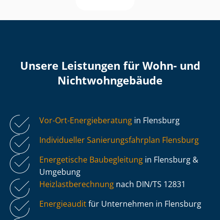
Unsere Leistungen für Wohn- und
Nicht­wohn­ge­bäu­de
Vor-Ort-Energieberatung
in Flensburg
Individueller Sa­nie­rungs­fahr­plan Flensburg
Energetische Baubegleitung
in Flensburg &
Umgebung
Heiz­last­be­rech­nung
nach DIN/TS 12831
Energieaudit
für Unternehmen in Flensburg