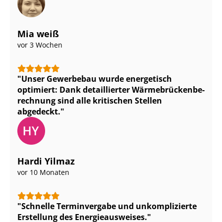
Mia weiß
vor 3 Wochen
Unser Gewerbebau wurde energetisch
optimiert: Dank detaillierter Wär­me­brü­cken­be­
rech­nung sind alle kritischen Stellen
abgedeckt.
Hardi Yilmaz
vor 10 Monaten
Schnelle Terminvergabe und unkomplizierte
Erstellung des En­er­gie­aus­wei­ses.