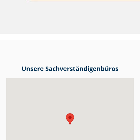
Unsere Sach­ver­stän­di­gen­bü­ros