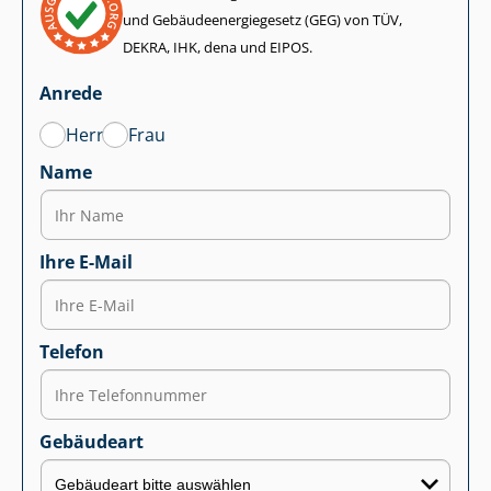
und Ge­bäu­de­en­er­gie­ge­setz (GEG) von TÜV,
DEKRA, IHK, dena und EIPOS.
Anrede
Herr
Frau
Name
Ihre E-Mail
Telefon
Gebäudeart