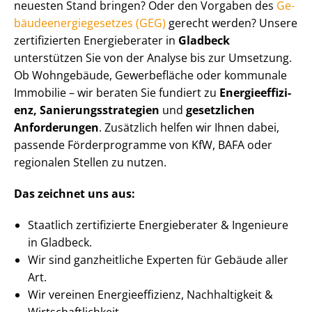
neuesten Stand bringen? Oder den Vorgaben des
Ge­
bäu­de­en­er­gie­ge­set­zes (GEG)
gerecht werden? Unsere
zertifizierten Energieberater in
Gladbeck
unterstützen Sie von der Analyse bis zur Umsetzung.
Ob Wohngebäude, Gewerbefläche oder kommunale
Immobilie – wir beraten Sie fundiert zu
En­er­gie­ef­fi­zi­
enz, Sa­nie­rungs­stra­te­gien
und
gesetzlichen
Anforderungen
. Zusätzlich helfen wir Ihnen dabei,
passende Förderprogramme von KfW, BAFA oder
regionalen Stellen zu nutzen.
Das zeichnet uns aus:
Staatlich zertifizierte Energieberater & Ingenieure
in Gladbeck.
Wir sind ganzheitliche Experten für Gebäude aller
Art.
Wir vereinen En­er­gie­ef­fi­zi­enz, Nachhaltigkeit &
Wirt­schaft­lich­keit.