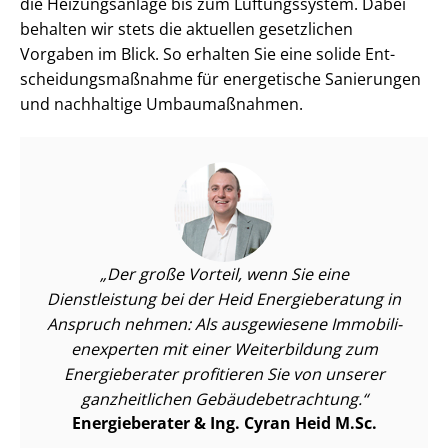
die Heizungsanlage bis zum Lüftungssystem. Dabei
behalten wir stets die aktuellen gesetzlichen
Vorgaben im Blick. So erhalten Sie eine solide Ent­
schei­dungs­maß­nah­me für energetische Sanierungen
und nachhaltige Umbaumaßnahmen.
Der große Vorteil, wenn Sie eine
Dienstleistung bei der Heid Energieberatung in
Anspruch nehmen: Als ausgewiesene Im­mo­bi­li­
en­ex­per­ten mit einer Weiterbildung zum
Energieberater profitieren Sie von unserer
ganzheitlichen Ge­bäu­de­be­trach­tung.
Energieberater & Ing. Cyran Heid M.Sc.