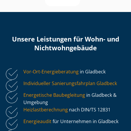
Unsere Leistungen für Wohn- und
Nicht­wohn­ge­bäu­de
Vor-Ort-Energieberatung
in Gladbeck
Individueller Sa­nie­rungs­fahr­plan Gladbeck
Energetische Baubegleitung
in Gladbeck &
Umgebung
Heiz­last­be­rech­nung
nach DIN/TS 12831
Energieaudit
für Unternehmen in Gladbeck