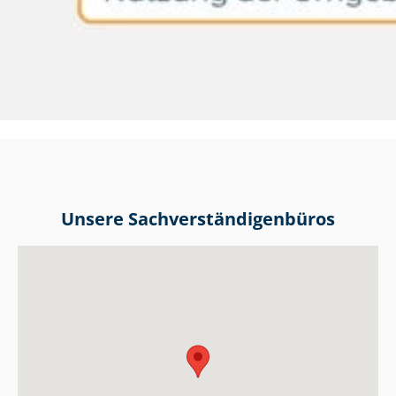
Unsere Sach­ver­stän­di­gen­bü­ros