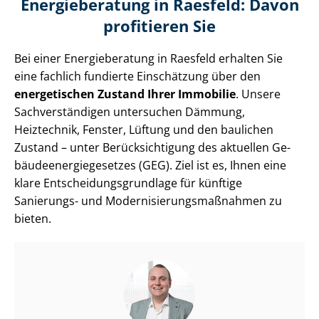
Energieberatung in Raesfeld: Davon
profitieren Sie
Bei einer Energieberatung in Raesfeld erhalten Sie
eine fachlich fundierte Einschätzung über den
energetischen Zustand Ihrer Immobilie
. Unsere
Sach­ver­stän­di­gen untersuchen Dämmung,
Heiztechnik, Fenster, Lüftung und den baulichen
Zustand – unter Be­rück­sich­ti­gung des aktuellen Ge­
bäu­de­en­er­gie­ge­set­zes (GEG). Ziel ist es, Ihnen eine
klare Ent­schei­dungs­grund­la­ge für künftige
Sanierungs- und Mo­der­ni­sie­rungs­maß­nah­men zu
bieten.