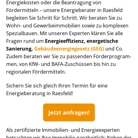
Energiekosten oder die Beantragung von
Fördermitteln – unsere Energieberater in Raesfeld
begleiten Sie Schritt für Schritt. Wir beraten Sie zu
Wohn- und Ge­wer­be­im­mo­bi­li­en sowie zu komplexen
Spezialbauen. Mit unseren Experten klären Sie alle
Fragen rund um
En­er­gie­ef­fi­zi­enz, energetische
Sanierung,
Ge­bäu­de­en­er­gie­ge­setz (GEG)
und Co.
Zudem beraten wir Sie zu passenden För­der­pro­gram­
men, von KfW- und BAFA-Zuschüssen bis hin zu
regionalen Fördermitteln.
Sichern Sie sich gleich Ihren Termin für eine
Energieberatung in Raesfeld!
Jetzt anfragen!
Als zertifizierte Immobilien- und Energieexperten
betrachten wir Ihre Immobilie ganzheitlich: Neben der