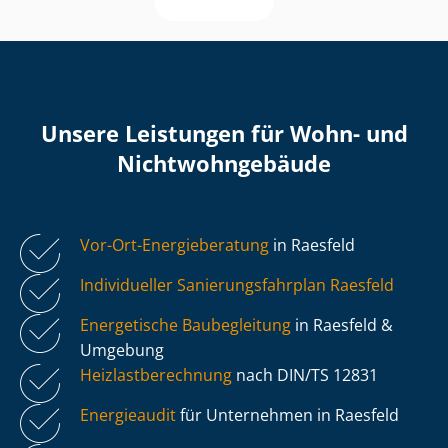
Unsere Leistungen für Wohn- und
Nicht­wohn­ge­bäu­de
Vor-Ort-Energieberatung
in Raesfeld
Individueller Sa­nie­rungs­fahr­plan Raesfeld
Energetische Baubegleitung
in Raesfeld &
Umgebung
Heiz­last­be­rech­nung
nach DIN/TS 12831
Energieaudit
für Unternehmen in Raesfeld