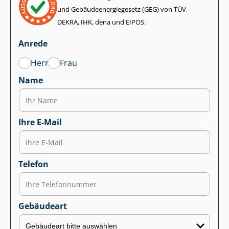
und Ge­bäu­de­en­er­gie­ge­setz (GEG) von TÜV,
DEKRA, IHK, dena und EIPOS.
Anrede
Herr
Frau
Name
Ihre E-Mail
Telefon
Gebäudeart