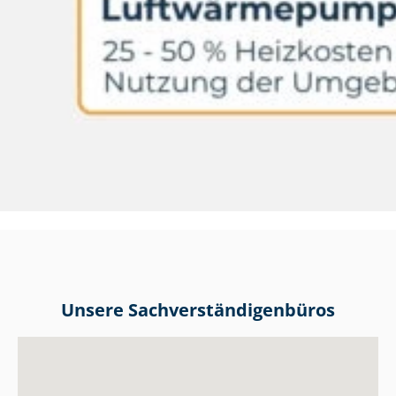
Unsere Sach­ver­stän­di­gen­bü­ros