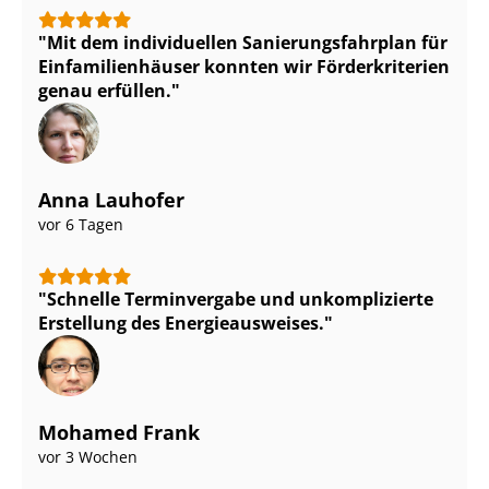
Mit dem individuellen Sa­nie­rungs­fahr­plan für
Ein­fa­mi­li­en­häu­ser konnten wir Förderkriterien
genau erfüllen.
Anna Lauhofer
vor 6 Tagen
Schnelle Terminvergabe und unkomplizierte
Erstellung des En­er­gie­aus­wei­ses.
Mohamed Frank
vor 3 Wochen