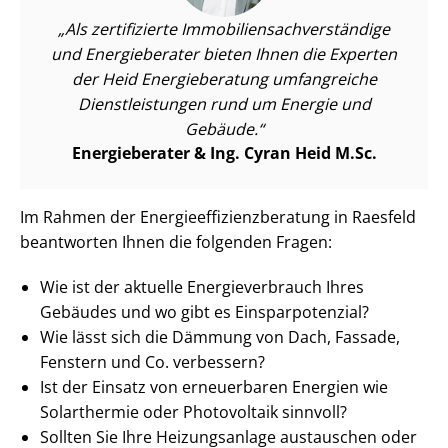
Als zertifizierte Im­mo­bi­li­en­sach­ver­stän­di­ge
und Energieberater bieten Ihnen die Experten
der Heid Energieberatung umfangreiche
Dienst­leis­tun­gen rund um Energie und
Gebäude.
Energieberater & Ing. Cyran Heid M.Sc.
Im Rahmen der En­er­gie­ef­fi­zi­enz­be­ra­tung in Raesfeld
beantworten Ihnen die folgenden Fragen:
Wie ist der aktuelle En­er­gie­ver­brauch Ihres
Gebäudes und wo gibt es Ein­spar­po­ten­zi­al?
Wie lässt sich die Dämmung von Dach, Fassade,
Fenstern und Co. verbessern?
Ist der Einsatz von erneuerbaren Energien wie
Solarthermie oder Photovoltaik sinnvoll?
Sollten Sie Ihre Heizungsanlage austauschen oder