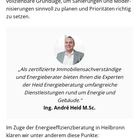
voll­zieh­ba­re Grundlage, um Sanierungen und Mo­der­
ni­sie­run­gen sinnvoll zu planen und Prioritäten richtig
zu setzen.
Als zertifizierte Im­mo­bi­li­en­sach­ver­stän­di­ge
und Energieberater bieten Ihnen die Experten
der Heid Energieberatung umfangreiche
Dienst­leis­tun­gen rund um Energie und
Gebäude.
Ing. André Heid M.Sc.
Im Zuge der En­er­gie­ef­fi­zi­enz­be­ra­tung in Heilbronn
klären wir unter anderem diese Punkte: