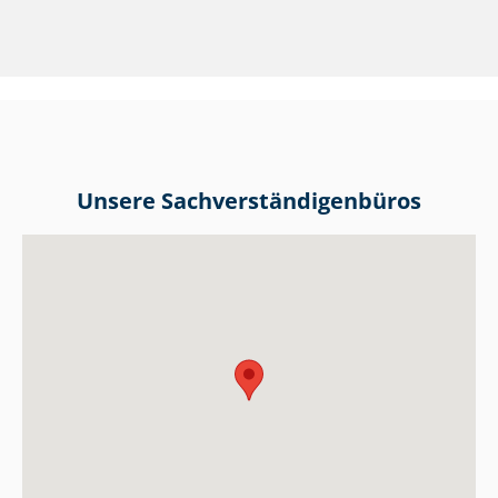
Unsere Sach­ver­stän­di­gen­bü­ros