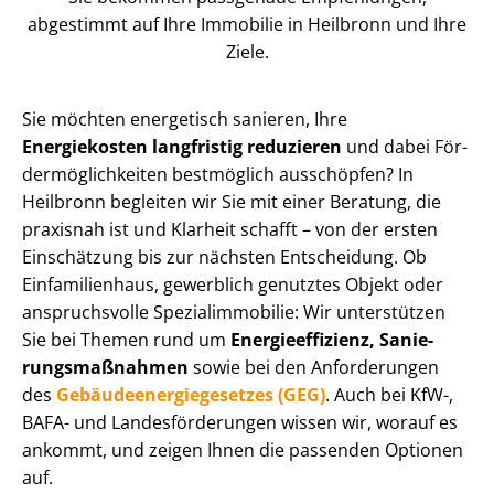
abgestimmt auf Ihre Immobilie in Heilbronn und Ihre
Ziele.
Sie möchten energetisch sanieren, Ihre
Energiekosten langfristig reduzieren
und dabei För­
der­mög­lich­kei­ten bestmöglich ausschöpfen? In
Heilbronn begleiten wir Sie mit einer Beratung, die
praxisnah ist und Klarheit schafft – von der ersten
Einschätzung bis zur nächsten Entscheidung. Ob
Einfamilienhaus, gewerblich genutztes Objekt oder
anspruchsvolle Spe­zi­al­im­mo­bi­lie: Wir unterstützen
Sie bei Themen rund um
En­er­gie­ef­fi­zi­enz, Sa­nie­
rungs­maß­nah­men
sowie bei den Anforderungen
des
Ge­bäu­de­en­er­gie­ge­set­zes (GEG)
. Auch bei KfW-,
BAFA- und Lan­des­för­de­run­gen wissen wir, worauf es
ankommt, und zeigen Ihnen die passenden Optionen
auf.