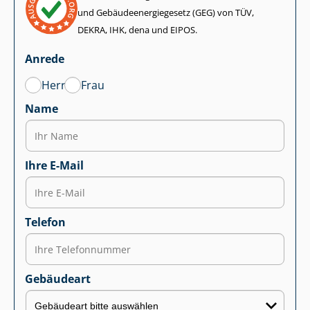
und Ge­bäu­de­en­er­gie­ge­setz (GEG) von TÜV,
DEKRA, IHK, dena und EIPOS.
Anrede
Herr
Frau
Name
Ihre E-Mail
Telefon
Gebäudeart