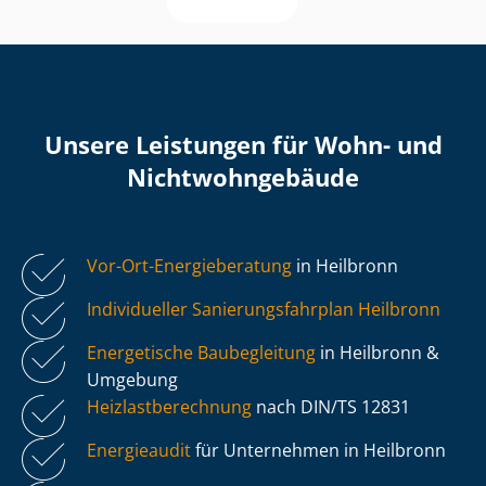
Unsere Leistungen für Wohn- und
Nicht­wohn­ge­bäu­de
Vor-Ort-Energieberatung
in Heilbronn
Individueller Sa­nie­rungs­fahr­plan Heilbronn
Energetische Baubegleitung
in Heilbronn &
Umgebung
Heiz­last­be­rech­nung
nach DIN/TS 12831
Energieaudit
für Unternehmen in Heilbronn