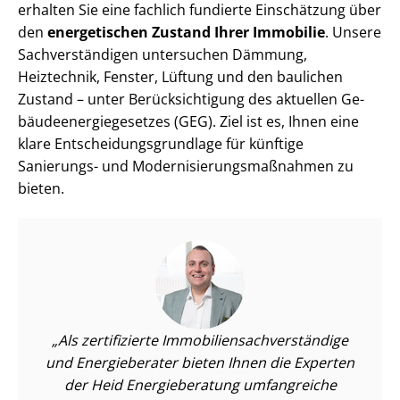
erhalten Sie eine fachlich fundierte Einschätzung über
den
energetischen Zustand Ihrer Immobilie
. Unsere
Sach­ver­stän­di­gen untersuchen Dämmung,
Heiztechnik, Fenster, Lüftung und den baulichen
Zustand – unter Be­rück­sich­ti­gung des aktuellen Ge­
bäu­de­en­er­gie­ge­set­zes (GEG). Ziel ist es, Ihnen eine
klare Ent­schei­dungs­grund­la­ge für künftige
Sanierungs- und Mo­der­ni­sie­rungs­maß­nah­men zu
bieten.
Als zertifizierte Im­mo­bi­li­en­sach­ver­stän­di­ge
und Energieberater bieten Ihnen die Experten
der Heid Energieberatung umfangreiche