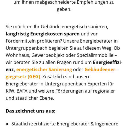
um Ihnen maß­ge­schnei­der­te Empfehlungen zu
geben.
Sie möchten Ihr Gebäude energetisch sanieren,
langfristig Energiekosten sparen
und von
Fördermitteln profitieren? Unsere Energieberater in
Un­ter­grup­pen­bach begleiten Sie auf diesem Weg. Ob
Wohnhaus, Gewerbeobjekt oder Spe­zi­al­im­mo­bi­lie –
wir beraten Sie zu allen Fragen rund um
En­er­gie­ef­fi­zi­
enz,
energetischer Sanierung
oder
Ge­bäu­de­en­er­
gie­ge­setz (GEG)
. Zusätzlich sind unsere
Energieberater in Un­ter­grup­pen­bach Experten für
KfW, BAFA und weitere Förderungen auf regionaler
und staatlicher Ebene.
Das zeichnet uns aus:
Staatlich zertifizierte Energieberater & Ingenieure