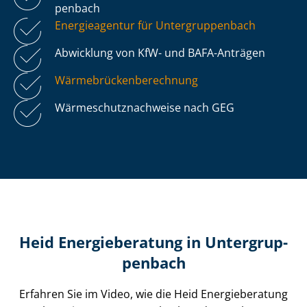
pen­bach
Energieagentur für Un­ter­grup­pen­bach
Abwicklung von KfW- und BAFA-Anträgen
Wär­me­brü­cken­be­rech­nung
Wär­me­schutz­nach­wei­se nach GEG
Heid Energieberatung in Un­ter­grup­
pen­bach
Erfahren Sie im Video, wie die Heid Energieberatung