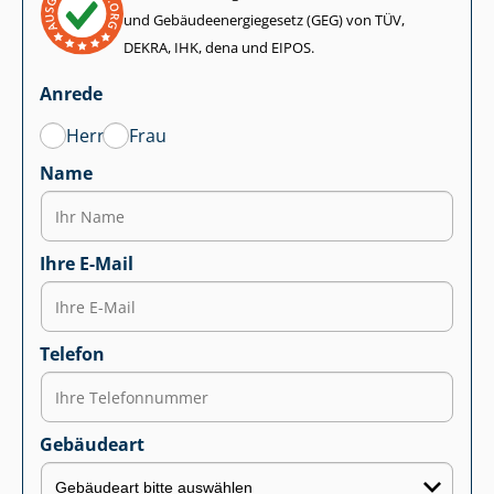
und Ge­bäu­de­en­er­gie­ge­setz (GEG) von TÜV,
DEKRA, IHK, dena und EIPOS.
Anrede
Herr
Frau
Name
Ihre E-Mail
Telefon
Gebäudeart