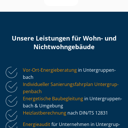
Unsere Leistungen für Wohn- und
Nicht­wohn­ge­bäu­de
Vor-Ort-Energieberatung
in Un­ter­grup­pen­
bach
Individueller Sa­nie­rungs­fahr­plan Un­ter­grup­
pen­bach
Energetische Baubegleitung
in Un­ter­grup­pen­
bach & Umgebung
Heiz­last­be­rech­nung
nach DIN/TS 12831
Energieaudit
für Unternehmen in Un­ter­grup­