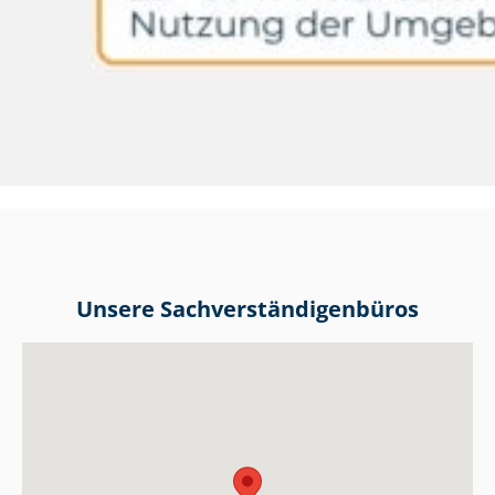
Unsere Sach­ver­stän­di­gen­bü­ros