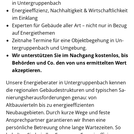
in Un­ter­grup­pen­bach
En­er­gie­ef­fi­zi­enz, Nachhaltigkeit & Wirt­schaft­lich­keit
im Einklang
Experten für Gebäude aller Art – nicht nur in Bezug
auf Energiethemen
Zeitnahe Termine für eine Objektbegehung in Un­
ter­grup­pen­bach und Umgebung.
Wir unterstützen Sie im Nachgang
kostenlos, bis
Behörden
und Co. den von uns ermittelten
Wert
akzeptieren
.
Unsere Energieberater in Un­ter­grup­pen­bach kennen
die regionalen Ge­bäu­de­struk­tu­ren und typischen Sa­
nie­rungs­her­aus­for­de­run­gen genau: von
Altbauvierteln bis zu en­er­gie­ef­fi­zi­en­ten
Neubaugebieten. Durch kurze Wege und feste
Ansprechpartner garantieren wir Ihnen eine
persönliche Betreuung ohne lange Wartezeiten. So