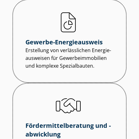
Gewerbe-Energieausweis
Erstellung von verlässlichen En­er­gie­
aus­wei­sen für Ge­wer­be­im­mo­bi­li­en
und komplexe Spezialbauten.
För­der­mit­tel­be­ra­tung und -
abwicklung