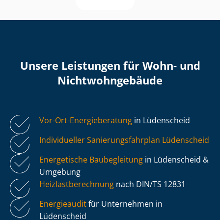
Unsere Leistungen für Wohn- und
Nicht­wohn­ge­bäu­de
Vor-Ort-Energieberatung
in Lüdenscheid
Individueller Sa­nie­rungs­fahr­plan Lüdenscheid
Energetische Baubegleitung
in Lüdenscheid &
Umgebung
Heiz­last­be­rech­nung
nach DIN/TS 12831
Energieaudit
für Unternehmen in
Lüdenscheid