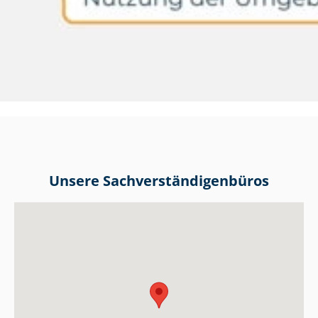
Unsere Sach­ver­stän­di­gen­bü­ros