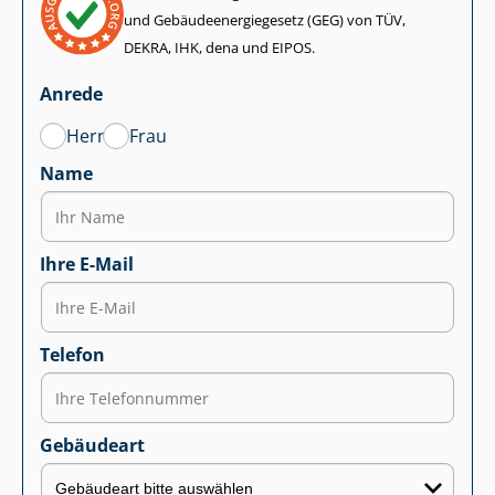
und Ge­bäu­de­en­er­gie­ge­setz (GEG) von TÜV,
DEKRA, IHK, dena und EIPOS.
Anrede
Herr
Frau
Name
Ihre E-Mail
Telefon
Gebäudeart