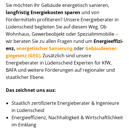
Sie möchten Ihr Gebäude energetisch sanieren,
langfristig Energiekosten sparen
und von
Fördermitteln profitieren? Unsere Energieberater in
Lüdenscheid begleiten Sie auf diesem Weg. Ob
Wohnhaus, Gewerbeobjekt oder Spe­zi­al­im­mo­bi­lie –
wir beraten Sie zu allen Fragen rund um
En­er­gie­ef­fi­zi­
enz,
energetischer Sanierung
oder
Ge­bäu­de­en­er­
gie­ge­setz (GEG)
. Zusätzlich sind unsere
Energieberater in Lüdenscheid Experten für KfW,
BAFA und weitere Förderungen auf regionaler und
staatlicher Ebene.
Das zeichnet uns aus:
Staatlich zertifizierte Energieberater & Ingenieure
in Lüdenscheid
En­er­gie­ef­fi­zi­enz, Nachhaltigkeit & Wirt­schaft­lich­keit
im Einklang