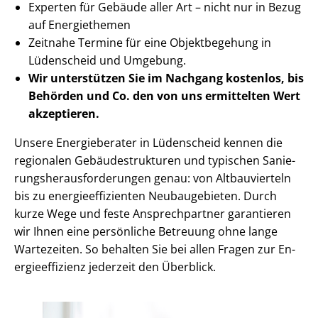
Experten für Gebäude aller Art – nicht nur in Bezug
auf Energiethemen
Zeitnahe Termine für eine Objektbegehung in
Lüdenscheid und Umgebung.
Wir unterstützen Sie im Nachgang
kostenlos, bis
Behörden
und Co. den von uns ermittelten
Wert
akzeptieren
.
Unsere Energieberater in Lüdenscheid kennen die
regionalen Ge­bäu­de­struk­tu­ren und typischen Sa­nie­
rungs­her­aus­for­de­run­gen genau: von Altbauvierteln
bis zu en­er­gie­ef­fi­zi­en­ten Neubaugebieten. Durch
kurze Wege und feste Ansprechpartner garantieren
wir Ihnen eine persönliche Betreuung ohne lange
Wartezeiten. So behalten Sie bei allen Fragen zur En­
er­gie­ef­fi­zi­enz jederzeit den Überblick.