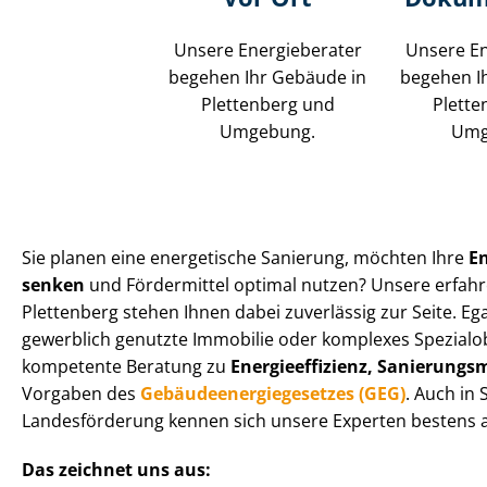
Unsere Energieberater
Unsere En
begehen Ihr Gebäude in
begehen I
Plettenberg und
Plette
Umgebung.
Umg
Sie planen eine energetische Sanierung, möchten Ihre
E
senken
und Fördermittel optimal nutzen? Unsere erfahr
Plettenberg stehen Ihnen dabei zuverlässig zur Seite. Eg
gewerblich genutzte Immobilie oder komplexes Spezialobj
kompetente Beratung zu
En­er­gie­ef­fi­zi­enz, Sa­nie­run
Vorgaben des
Ge­bäu­de­en­er­gie­ge­set­zes (GEG)
. Auch in
Landesförderung kennen sich unsere Experten bestens a
Das zeichnet uns aus: