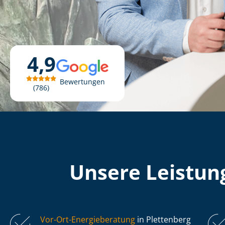
4,9
Bewertungen
786
Unsere Leistung
Vor-Ort-Energieberatung
in Plettenberg