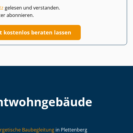
tz
gelesen und verstanden.
ter abonnieren.
zt kostenlos beraten lassen
t­wohn­ge­bäu­de
rgetische Baubegleitung
in Plettenberg