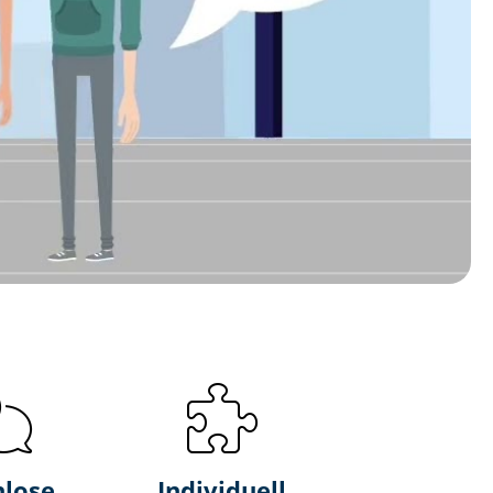
nlose
Individuell