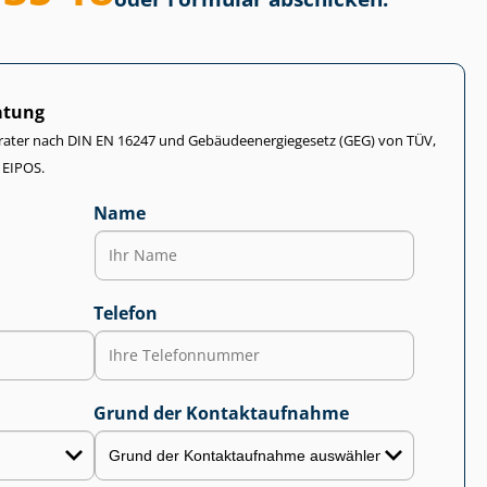
atung
rater nach DIN EN 16247 und Ge­bäu­de­en­er­gie­ge­setz (GEG) von TÜV,
 EIPOS.
Name
Telefon
Grund der Kontaktaufnahme