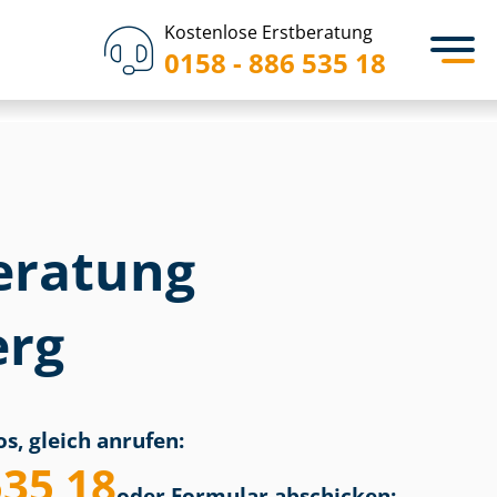
Kostenlose Erstberatung
0158 - 886 535 18
eratung
erg
s, gleich anrufen:
535 18
oder Formular abschicken: