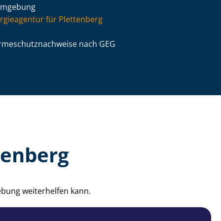
Umgebung
rgieagentur für Plettenberg
­me­schutz­nach­wei­se nach GEG
tenberg
ebung weiterhelfen kann.