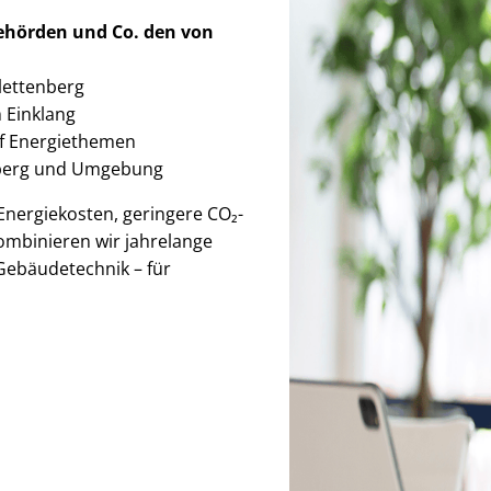
Behörden
und Co. den von
Plettenberg
im Einklang
auf Energiethemen
enberg und Umgebung
r Energiekosten, geringere CO₂-
ombinieren wir jahrelange
Gebäudetechnik – für