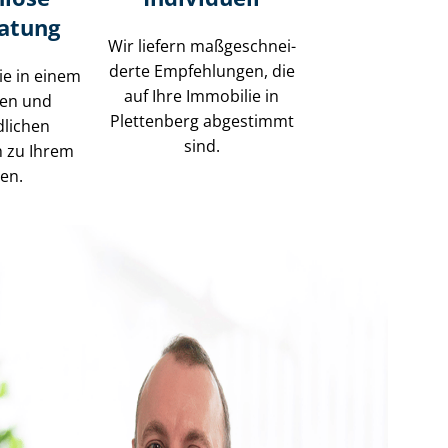
ratung
Wir liefern maß­ge­schnei­
der­te Empfehlungen, die
ie in einem
auf Ihre Immobilie in
sen und
Plettenberg abgestimmt
dlichen
sind.
h zu Ihrem
gen.