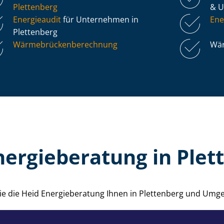
Plettenberg
& 
Energieaudit
für Unternehmen in
Ene
Plettenberg
Wär­me­brü­cken­be­rech­nung
Wär
nergieberatung in Plet
wie die Heid Energieberatung Ihnen in Plettenberg und Umg