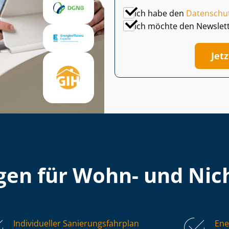
Ich habe den
Datenschu
Ich möchte den Newslet
Jet
en für Wohn- und Nich
Individueller Sa­nie­rungs­fahr­plan
Ene