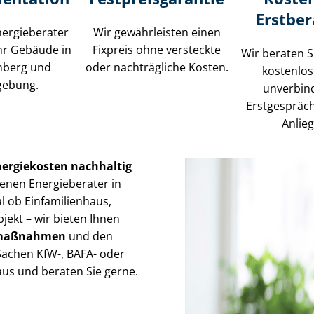
Erstbe
ergieberater
Wir gewährleisten einen
hr Gebäude in
Fixpreis ohne versteckte
Wir beraten S
nberg und
oder nachträgliche Kosten.
kostenlo
ebung.
unverbin
Erstgespräc
Anlie
nergiekosten nachhaltig
enen Energieberater in
al ob Einfamilienhaus,
ekt – wir bieten Ihnen
gs­maß­nah­men
und den
 Sachen KfW-, BAFA- oder
us und beraten Sie gerne.