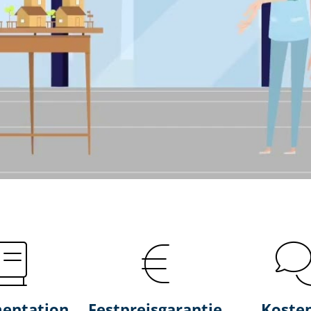
entation
Fest­preis­ga­ran­tie
Koste