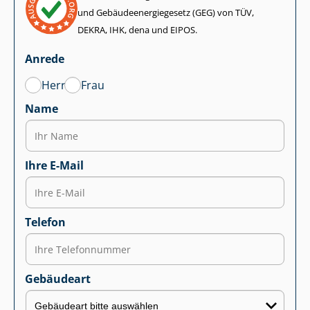
und Ge­bäu­de­en­er­gie­ge­setz (GEG) von TÜV,
DEKRA, IHK, dena und EIPOS.
Anrede
Herr
Frau
Name
Ihre E-Mail
Telefon
Gebäudeart