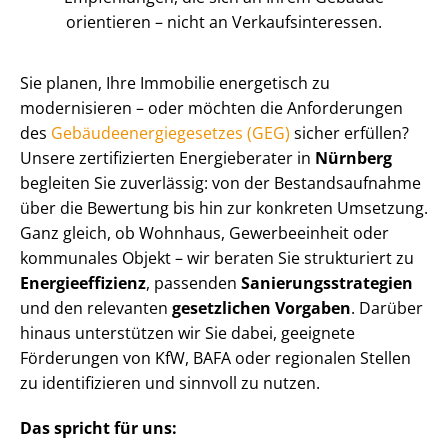
orientieren – nicht an Ver­kaufs­in­ter­es­sen.
Sie planen, Ihre Immobilie energetisch zu
modernisieren – oder möchten die Anforderungen
des
Ge­bäu­de­en­er­gie­ge­set­zes (GEG)
sicher erfüllen?
Unsere zertifizierten Energieberater in
Nürnberg
begleiten Sie zuverlässig: von der Be­stands­auf­nah­me
über die Bewertung bis hin zur konkreten Umsetzung.
Ganz gleich, ob Wohnhaus, Gewerbeeinheit oder
kommunales Objekt – wir beraten Sie strukturiert zu
En­er­gie­ef­fi­zi­enz
, passenden
Sa­nie­rungs­stra­te­gien
und den relevanten
gesetzlichen Vorgaben
. Darüber
hinaus unterstützen wir Sie dabei, geeignete
Förderungen von KfW, BAFA oder regionalen Stellen
zu identifizieren und sinnvoll zu nutzen.
Das spricht für uns: