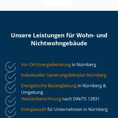
Unsere Leistungen für Wohn- und
Nicht­wohn­ge­bäu­de
Vor-Ort-Energieberatung
in Nürnberg
Individueller Sa­nie­rungs­fahr­plan Nürnberg
Energetische Baubegleitung
in Nürnberg &
Umgebung
Heiz­last­be­rech­nung
nach DIN/TS 12831
Energieaudit
für Unternehmen in Nürnberg