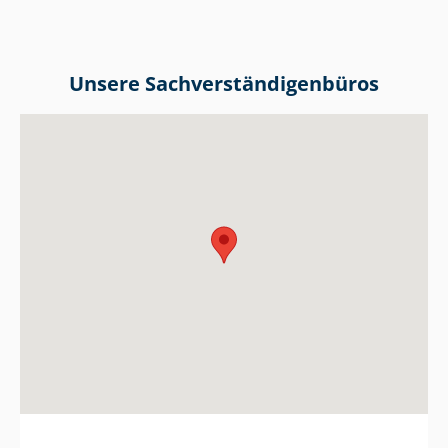
Unsere Sach­ver­stän­di­gen­bü­ros