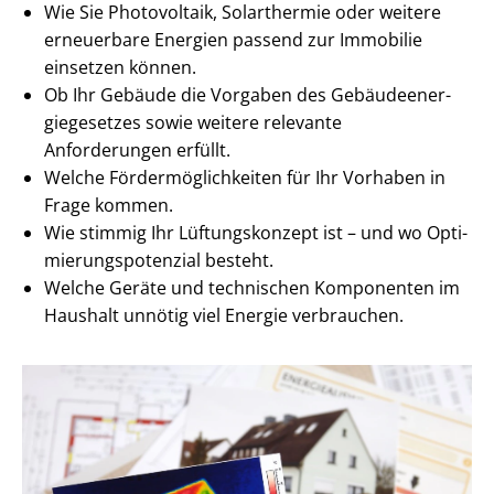
Wie Sie Photovoltaik, Solarthermie oder weitere
erneuerbare Energien passend zur Immobilie
einsetzen können.
Ob Ihr Gebäude die Vorgaben des Ge­bäu­de­en­er­
gie­ge­set­zes sowie weitere relevante
Anforderungen erfüllt.
Welche För­der­mög­lich­kei­ten für Ihr Vorhaben in
Frage kommen.
Wie stimmig Ihr Lüftungskonzept ist – und wo Op­ti­
mie­rungs­po­ten­zi­al besteht.
Welche Geräte und technischen Komponenten im
Haushalt unnötig viel Energie verbrauchen.