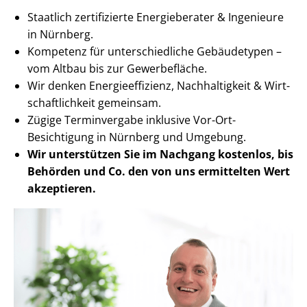
Staatlich zertifizierte Energieberater & Ingenieure
in Nürnberg.
Kompetenz für un­ter­schied­li­che Gebäudetypen –
vom Altbau bis zur Gewerbefläche.
Wir denken En­er­gie­ef­fi­zi­enz, Nachhaltigkeit & Wirt­
schaft­lich­keit gemeinsam.
Zügige Terminvergabe inklusive Vor-Ort-
Besichtigung in Nürnberg und Umgebung.
Wir unterstützen Sie im Nachgang
kostenlos, bis
Behörden
und Co. den von uns ermittelten
Wert
akzeptieren
.