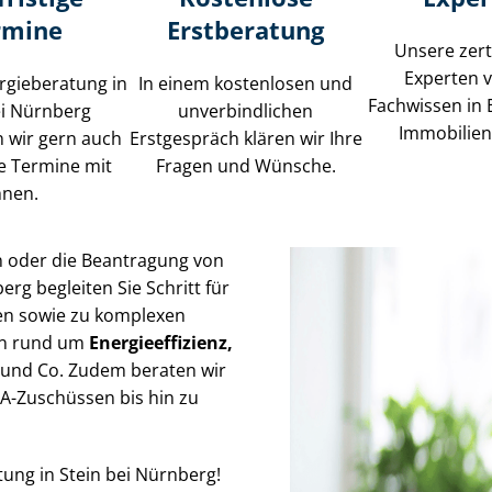
rmine
Erstberatung
Unsere zerti
Experten 
rgieberatung in
In einem kostenlosen und
Fachwissen in 
ei Nürnberg
unverbindlichen
Im­mo­bi­li­e
 wir gern auch
Erstgespräch klären wir Ihre
ge Termine mit
Fragen und Wünsche.
hnen.
n oder die Beantragung von
rg begleiten Sie Schritt für
i­en sowie zu komplexen
gen rund um
En­er­gie­ef­fi­zi­enz,
und Co. Zudem beraten wir
FA-Zuschüssen bis hin zu
tung in Stein bei Nürnberg!