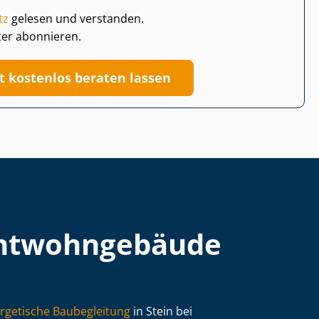
tz
gelesen und verstanden.
ter abonnieren.
zt kostenlos beraten lassen
t­wohn­ge­bäu­de
rgetische Baubegleitung
in Stein bei