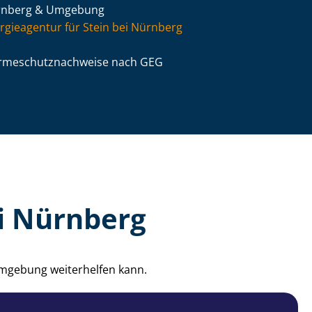
rnberg & Umgebung
rgieagentur für Stein bei Nürnberg
­me­schutz­nach­wei­se nach GEG
ei Nürnberg
Umgebung weiterhelfen kann.