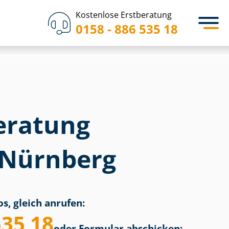
Kostenlose Erstberatung
0158 - 886 535 18
eratung
i Nürnberg
s, gleich anrufen:
535 18
oder Formular abschicken: