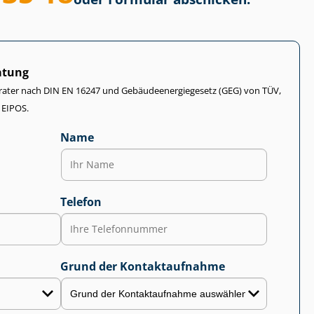
atung
rater nach DIN EN 16247 und Ge­bäu­de­en­er­gie­ge­setz (GEG) von TÜV,
 EIPOS.
Name
Telefon
Grund der Kontaktaufnahme