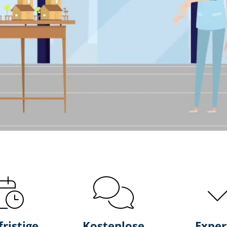
fristige
Kostenlose
Exper