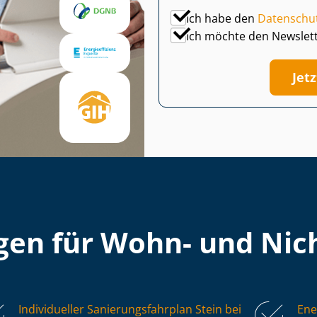
Ich habe den
Datenschu
Ich möchte den Newslet
Jet
en für Wohn- und Nich
Individueller Sa­nie­rungs­fahr­plan Stein bei
Ene