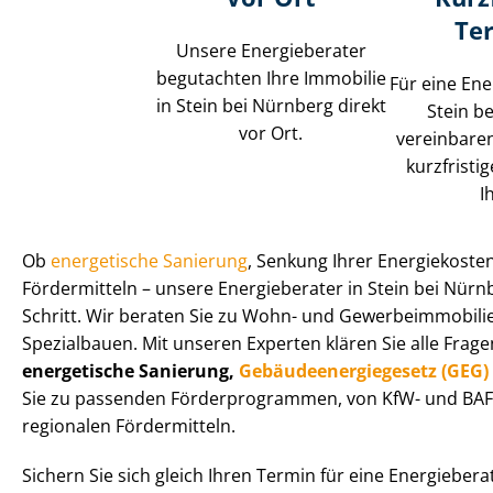
Te
Unsere Energieberater
begutachten Ihre Immobilie
Für eine Ene
in Stein bei Nürnberg direkt
Stein b
vor Ort.
vereinbaren
kurzfristi
I
Ob
energetische Sanierung
, Senkung Ihrer Energiekoste
Fördermitteln – unsere Energieberater in Stein bei Nürnbe
Schritt. Wir beraten Sie zu Wohn- und Ge­wer­be­im­mo­bi­l
Spezialbauen. Mit unseren Experten klären Sie alle Fra
energetische Sanierung,
Ge­bäu­de­en­er­gie­ge­setz (GEG)
Sie zu passenden För­der­pro­gram­men, von KfW- und BA
regionalen Fördermitteln.
Sichern Sie sich gleich Ihren Termin für eine Energiebera