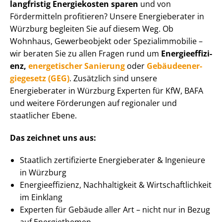
langfristig Energiekosten sparen
und von
Fördermitteln profitieren? Unsere Energieberater in
Würzburg begleiten Sie auf diesem Weg. Ob
Wohnhaus, Gewerbeobjekt oder Spe­zi­al­im­mo­bi­lie –
wir beraten Sie zu allen Fragen rund um
En­er­gie­ef­fi­zi­
enz,
energetischer Sanierung
oder
Ge­bäu­de­en­er­
gie­ge­setz (GEG)
. Zusätzlich sind unsere
Energieberater in Würzburg Experten für KfW, BAFA
und weitere Förderungen auf regionaler und
staatlicher Ebene.
Das zeichnet uns aus:
Staatlich zertifizierte Energieberater & Ingenieure
in Würzburg
En­er­gie­ef­fi­zi­enz, Nachhaltigkeit & Wirt­schaft­lich­keit
im Einklang
Experten für Gebäude aller Art – nicht nur in Bezug
auf Energiethemen