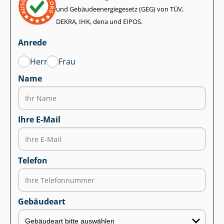
und Ge­bäu­de­en­er­gie­ge­setz (GEG) von TÜV,
DEKRA, IHK, dena und EIPOS.
Anrede
Herr
Frau
Name
Ihre E-Mail
Telefon
Gebäudeart