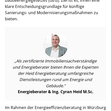
bäu­de­en­er­gie­ge­set­zes (GEG). Ziel ist es, Ihnen eine
klare Ent­schei­dungs­grund­la­ge für künftige
Sanierungs- und Mo­der­ni­sie­rungs­maß­nah­men zu
bieten.
Als zertifizierte Im­mo­bi­li­en­sach­ver­stän­di­ge
und Energieberater bieten Ihnen die Experten
der Heid Energieberatung umfangreiche
Dienst­leis­tun­gen rund um Energie und
Gebäude.
Energieberater & Ing. Cyran Heid M.Sc.
Im Rahmen der En­er­gie­ef­fi­zi­enz­be­ra­tung in Würzburg