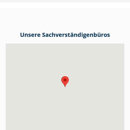
Unsere Sach­ver­stän­di­gen­bü­ros