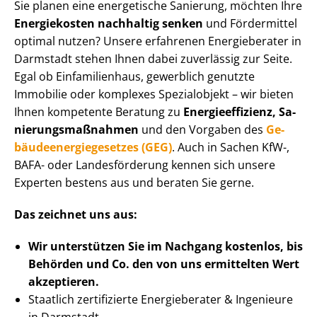
Sie planen eine energetische Sanierung, möchten Ihre
Energiekosten nachhaltig senken
und Fördermittel
optimal nutzen? Unsere erfahrenen Energieberater in
Darmstadt stehen Ihnen dabei zuverlässig zur Seite.
Egal ob Einfamilienhaus, gewerblich genutzte
Immobilie oder komplexes Spezialobjekt – wir bieten
Ihnen kompetente Beratung zu
En­er­gie­ef­fi­zi­enz, Sa­
nie­rungs­maß­nah­men
und den Vorgaben des
Ge­
bäu­de­en­er­gie­ge­set­zes (GEG)
. Auch in Sachen KfW-,
BAFA- oder Landesförderung kennen sich unsere
Experten bestens aus und beraten Sie gerne.
Das zeichnet uns aus:
Wir unterstützen Sie im Nachgang
kostenlos, bis
Behörden
und Co. den von uns ermittelten
Wert
akzeptieren
.
Staatlich zertifizierte Energieberater & Ingenieure
in Darmstadt