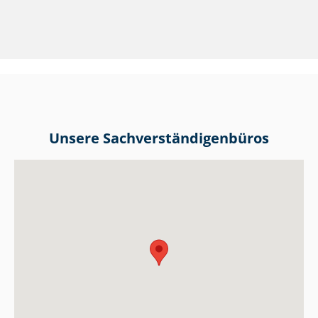
Unsere Sach­ver­stän­di­gen­bü­ros