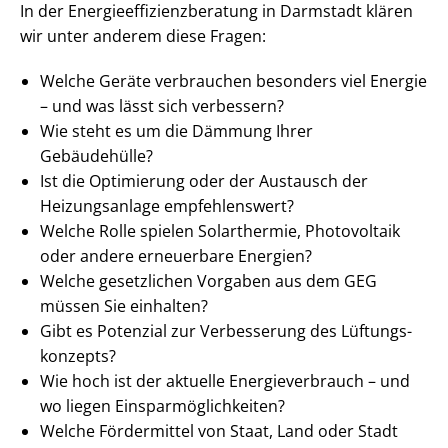
In der En­er­gie­ef­fi­zi­enz­be­ra­tung in Darmstadt klären
wir unter anderem diese Fragen:
Welche Geräte verbrauchen besonders viel Energie
– und was lässt sich verbessern?
Wie steht es um die Dämmung Ihrer
Gebäudehülle?
Ist die Optimierung oder der Austausch der
Heizungsanlage empfehlenswert?
Welche Rolle spielen Solarthermie, Photovoltaik
oder andere erneuerbare Energien?
Welche gesetzlichen Vorgaben aus dem GEG
müssen Sie einhalten?
Gibt es Potenzial zur Verbesserung des Lüf­tungs­
kon­zepts?
Wie hoch ist der aktuelle En­er­gie­ver­brauch – und
wo liegen Ein­spar­mög­lich­kei­ten?
Welche Fördermittel von Staat, Land oder Stadt