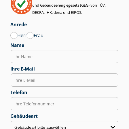
und Ge­bäu­de­en­er­gie­ge­setz (GEG) von TÜV,
DEKRA, IHK, dena und EIPOS.
Anrede
Herr
Frau
Name
Ihre E-Mail
Telefon
Gebäudeart