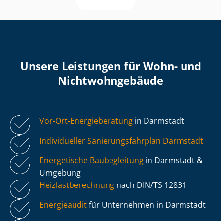
Unsere Leistungen für Wohn- und
Nicht­wohn­ge­bäu­de
Vor-Ort-Energieberatung
in Darmstadt
Individueller Sa­nie­rungs­fahr­plan Darmstadt
Energetische Baubegleitung
in Darmstadt &
Umgebung
Heiz­last­be­rech­nung
nach DIN/TS 12831
Energieaudit
für Unternehmen in Darmstadt