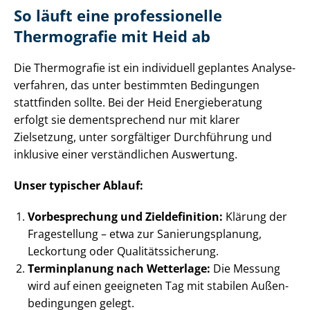
So läuft eine professionelle
Thermografie mit Heid ab
Die Thermografie ist ein individuell geplantes Ana­ly­se­
ver­fah­ren, das unter bestimmten Bedingungen
stattfinden sollte. Bei der Heid Energieberatung
erfolgt sie dementsprechend nur mit klarer
Zielsetzung, unter sorgfältiger Durchführung und
inklusive einer verständlichen Auswertung.
Unser typischer Ablauf:
Vorbesprechung und Zieldefinition:
Klärung der
Fragestellung – etwa zur Sa­nie­rungs­pla­nung,
Leckortung oder Qua­li­täts­si­che­rung.
Terminplanung nach Wetterlage:
Die Messung
wird auf einen geeigneten Tag mit stabilen Au­ßen­
be­din­gun­gen gelegt.