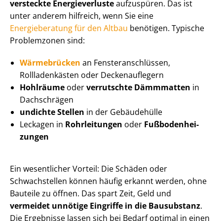
versteckte Energieverluste
aufzuspüren. Das ist
unter anderem hilfreich, wenn Sie eine
Energieberatung für den Altbau
benötigen. Typische
Problemzonen sind:
Wärmebrücken
an Fens­ter­an­schlüs­sen,
Rollladenkästen oder Deckenauflegern
Hohlräume
oder
verrutschte Dämmmatten
in
Dachschrägen
undichte Stellen
in der Gebäudehülle
Leckagen in
Rohrleitungen
oder
Fuß­bo­den­hei­
zun­gen
Ein wesentlicher Vorteil: Die Schäden oder
Schwachstellen können häufig erkannt werden, ohne
Bauteile zu öffnen. Das spart Zeit, Geld und
vermeidet unnötige Eingriffe in die Bausubstanz
.
Die Ergebnisse lassen sich bei Bedarf optimal in einen