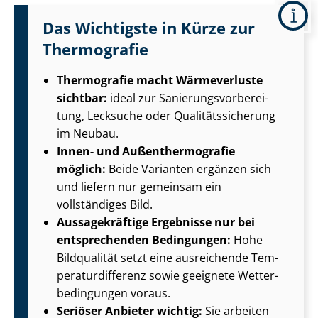
Das Wichtigste in Kürze zur
Thermografie
Thermografie macht Wärmeverluste
sichtbar:
ideal zur Sa­nie­rungs­vor­be­rei­
tung, Lecksuche oder Qua­li­täts­si­che­rung
im Neubau.
Innen- und Au­ßen­ther­mo­gra­fie
möglich:
Beide Varianten ergänzen sich
und liefern nur gemeinsam ein
vollständiges Bild.
Aussagekräftige Ergebnisse nur bei
entsprechenden Bedingungen:
Hohe
Bildqualität setzt eine ausreichende Tem­
pe­ra­tur­dif­fe­renz sowie geeignete Wet­ter­
be­din­gun­gen voraus.
Seriöser Anbieter wichtig:
Sie arbeiten