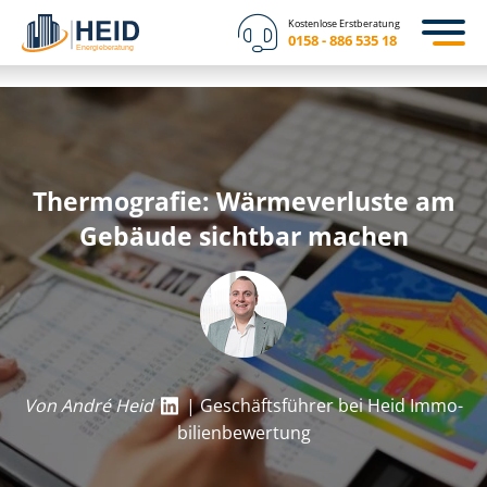
Kostenlose Erstberatung
0158 - 886 535 18
Thermografie: Wärmeverluste am
Gebäude sichtbar machen
Von André Heid
| Geschäftsführer bei Heid Im­mo­
bi­li­en­be­wer­tung