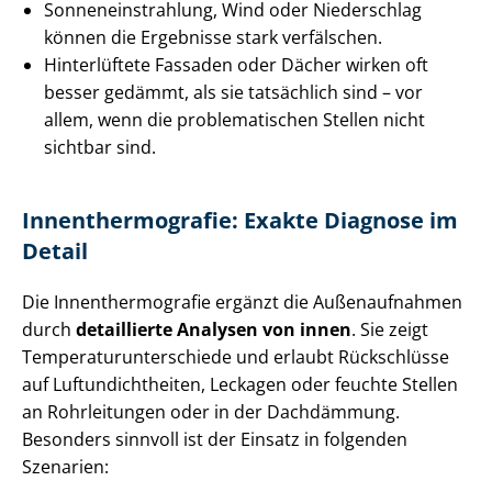
Son­nen­ein­strah­lung, Wind oder Niederschlag
können die Ergebnisse stark verfälschen.
Hinterlüftete Fassaden oder Dächer wirken oft
besser gedämmt, als sie tatsächlich sind – vor
allem, wenn die problematischen Stellen nicht
sichtbar sind.
In­nen­ther­mo­gra­fie: Exakte Diagnose im
Detail
Die In­nen­ther­mo­gra­fie ergänzt die Außenaufnahmen
durch
detaillierte Analysen von innen
. Sie zeigt
Tem­pe­ra­tur­un­ter­schie­de und erlaubt Rückschlüsse
auf Luftun­dicht­hei­ten, Leckagen oder feuchte Stellen
an Rohrleitungen oder in der Dachdämmung.
Besonders sinnvoll ist der Einsatz in folgenden
Szenarien: