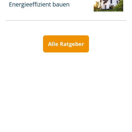
En­er­gie­ef­fi­zi­ent bauen
Alle Ratgeber