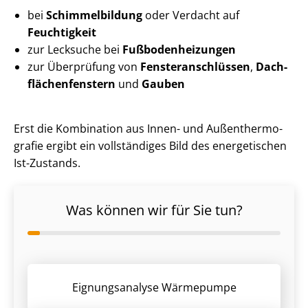
bei
Schimmelbildung
oder Verdacht auf
Feuchtigkeit
zur Lecksuche bei
Fuß­bo­den­hei­zun­gen
zur Überprüfung von
Fens­ter­an­schlüs­sen
,
Dach­
flä­chen­fens­tern
und
Gauben
Erst die Kombination aus Innen- und Au­ßen­ther­mo­
gra­fie ergibt ein vollständiges Bild des energetischen
Ist-Zustands.
Was können wir für Sie tun?
Eignungsanalyse Wärmepumpe