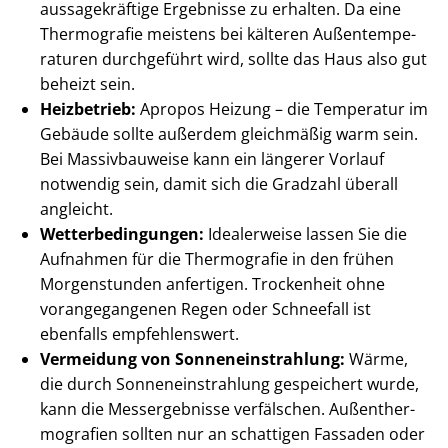
aussagekräftige Ergebnisse zu erhalten. Da eine
Thermografie meistens bei kälteren Au­ßen­tem­pe­
ra­tu­ren durchgeführt wird, sollte das Haus also gut
beheizt sein.
Heizbetrieb:
Apropos Heizung – die Temperatur im
Gebäude sollte außerdem gleichmäßig warm sein.
Bei Massivbauweise kann ein längerer Vorlauf
notwendig sein, damit sich die Gradzahl überall
angleicht.
Wet­ter­be­din­gun­gen:
Idealerweise lassen Sie die
Aufnahmen für die Thermografie in den frühen
Morgenstunden anfertigen. Trockenheit ohne
vorangegangenen Regen oder Schneefall ist
ebenfalls empfehlenswert.
Vermeidung von Son­nen­ein­strah­lung:
Wärme,
die durch Son­nen­ein­strah­lung gespeichert wurde,
kann die Messergebnisse verfälschen. Au­ßen­ther­
mo­gra­fien sollten nur an schattigen Fassaden oder