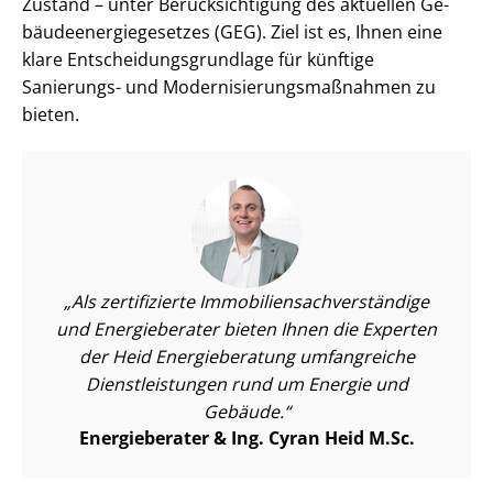
Zustand – unter Be­rück­sich­ti­gung des aktuellen Ge­
bäu­de­en­er­gie­ge­set­zes (GEG). Ziel ist es, Ihnen eine
klare Ent­schei­dungs­grund­la­ge für künftige
Sanierungs- und Mo­der­ni­sie­rungs­maß­nah­men zu
bieten.
Als zertifizierte Im­mo­bi­li­en­sach­ver­stän­di­ge
und Energieberater bieten Ihnen die Experten
der Heid Energieberatung umfangreiche
Dienst­leis­tun­gen rund um Energie und
Gebäude.
Energieberater & Ing. Cyran Heid M.Sc.