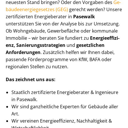
neuesten Stand bringen? Oder den Vorgaben des
Ge­
bäu­de­en­er­gie­ge­set­zes (GEG)
gerecht werden? Unsere
zertifizierten Energieberater in
Pasewalk
unterstützen Sie von der Analyse bis zur Umsetzung.
Ob Wohngebäude, Gewerbefläche oder kommunale
Immobilie – wir beraten Sie fundiert zu
En­er­gie­ef­fi­zi­
enz, Sa­nie­rungs­stra­te­gien
und
gesetzlichen
Anforderungen
. Zusätzlich helfen wir Ihnen dabei,
passende Förderprogramme von KfW, BAFA oder
regionalen Stellen zu nutzen.
Das zeichnet uns aus:
Staatlich zertifizierte Energieberater & Ingenieure
in Pasewalk.
Wir sind ganzheitliche Experten für Gebäude aller
Art.
Wir vereinen En­er­gie­ef­fi­zi­enz, Nachhaltigkeit &
Wirt­schaft­lich­keit.