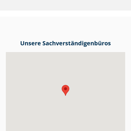
Unsere Sach­ver­stän­di­gen­bü­ros