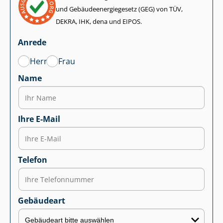
und Ge­bäu­de­en­er­gie­ge­setz (GEG) von TÜV,
DEKRA, IHK, dena und EIPOS.
Anrede
Herr
Frau
Name
Ihre E-Mail
Telefon
Gebäudeart