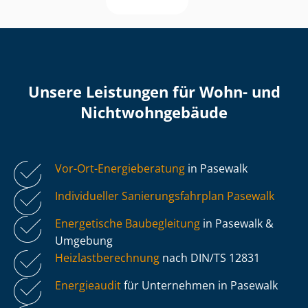
Unsere Leistungen für Wohn- und
Nicht­wohn­ge­bäu­de
Vor-Ort-Energieberatung
in Pasewalk
Individueller Sa­nie­rungs­fahr­plan Pasewalk
Energetische Baubegleitung
in Pasewalk &
Umgebung
Heiz­last­be­rech­nung
nach DIN/TS 12831
Energieaudit
für Unternehmen in Pasewalk