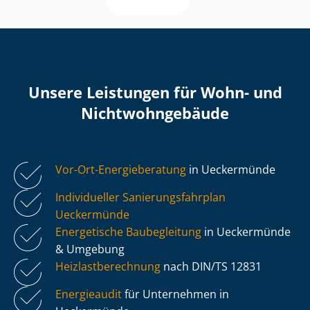
Unsere Leistungen für Wohn- und
Nicht­wohn­ge­bäu­de
Vor-Ort-Energieberatung
in Ueckermünde
Individueller Sa­nie­rungs­fahr­plan
Ueckermünde
Energetische Baubegleitung
in Ueckermünde
& Umgebung
Heiz­last­be­rech­nung
nach DIN/TS 12831
Energieaudit
für Unternehmen in