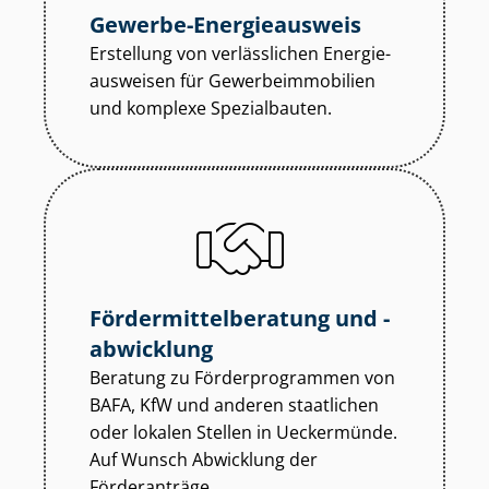
Gewerbe-Energieausweis
Erstellung von verlässlichen En­er­gie­
aus­wei­sen für Ge­wer­be­im­mo­bi­li­en
und komplexe Spezialbauten.
För­der­mit­tel­be­ra­tung und -
abwicklung
Beratung zu För­der­pro­gram­men von
BAFA, KfW und anderen staatlichen
oder lokalen Stellen in Ueckermünde.
Auf Wunsch Abwicklung der
Förderanträge.