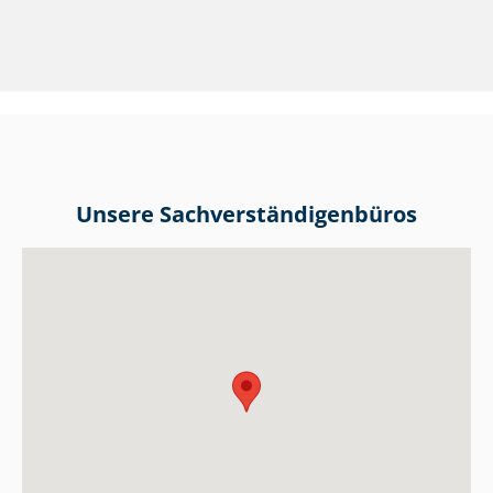
Unsere Sach­ver­stän­di­gen­bü­ros