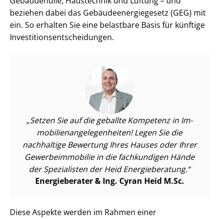
Gebäudehülle, Haustechnik und Lüftung – und
beziehen dabei das Ge­bäu­de­en­er­gie­ge­setz (GEG) mit
ein. So erhalten Sie eine belastbare Basis für künftige
In­ves­ti­ti­ons­ent­schei­dun­gen.
Setzen Sie auf die geballte Kompetenz in Im­
mo­bi­li­en­an­ge­le­gen­hei­ten! Legen Sie die
nachhaltige Bewertung Ihres Hauses oder Ihrer
Ge­wer­be­im­mo­bi­lie in die fachkundigen Hände
der Spezialisten der Heid Energieberatung.
Energieberater & Ing. Cyran Heid M.Sc.
Diese Aspekte werden im Rahmen einer