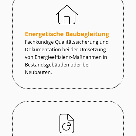
Energetische Baubegleitung
Fachkundige Qua­li­täts­si­che­rung und
Dokumentation bei der Umsetzung
von En­er­gie­ef­fi­zi­enz-Maßnahmen in
Be­stands­ge­bäu­den oder bei
Neubauten.