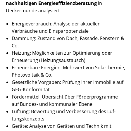
nachhaltigen En­er­gie­ef­fi­zi­enz­be­ra­tung
in
Ueckermünde analysiert:
En­er­gie­ver­brauch: Analyse der aktuellen
Verbräuche und Ein­spar­po­ten­zia­le
Dämmung: Zustand von Dach, Fassade, Fenstern &
Co.
Heizung: Möglichkeiten zur Optimierung oder
Erneuerung (Hei­zungs­aus­tausch)
Erneuerbare Energien: Mehrwert von Solarthermie,
Photovoltaik & Co.
Gesetzliche Vorgaben: Prüfung Ihrer Immobilie auf
GEG-Konformität
Fördermittel: Übersicht über Förderprogramme
auf Bundes- und kommunaler Ebene
Lüftung: Bewertung und Verbesserung des Lüf­
tungs­kon­zepts
Geräte: Analyse von Geräten und Technik mit