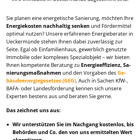
Sie planen eine energetische Sanierung, möchten Ihre
Energiekosten nachhaltig senken
und Fördermittel
optimal nutzen? Unsere erfahrenen Energieberater in
Ueckermünde stehen Ihnen dabei zuverlässig zur
Seite. Egal ob Einfamilienhaus, gewerblich genutzte
Immobilie oder komplexes Spezialobjekt – wir bieten
Ihnen kompetente Beratung zu
En­er­gie­ef­fi­zi­enz, Sa­
nie­rungs­maß­nah­men
und den Vorgaben des
Ge­
bäu­de­en­er­gie­ge­set­zes (GEG)
. Auch in Sachen KfW-,
BAFA- oder Landesförderung kennen sich unsere
Experten bestens aus und beraten Sie gerne.
Das zeichnet uns aus:
Wir unterstützen Sie im Nachgang
kostenlos, bis
Behörden
und Co. den von uns ermittelten
Wert
akzeptieren
.