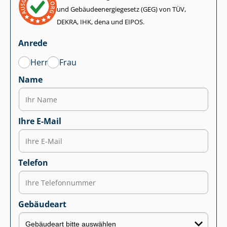
und Ge­bäu­de­en­er­gie­ge­setz (GEG) von TÜV,
DEKRA, IHK, dena und EIPOS.
Anrede
Herr
Frau
Name
Ihre E-Mail
Telefon
Gebäudeart