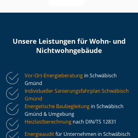
Unsere Leistungen für Wohn- und
Nicht­wohn­ge­bäu­de
Vor-Ort-Energieberatung
in Schwäbisch
Gmünd
Individueller Sa­nie­rungs­fahr­plan Schwäbisch
Gmünd
Energetische Baubegleitung
in Schwäbisch
Gmünd & Umgebung
Heiz­last­be­rech­nung
nach DIN/TS 12831
Energieaudit
für Unternehmen in Schwäbisch