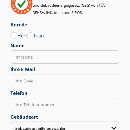
und Ge­bäu­de­en­er­gie­ge­setz (GEG) von TÜV,
DEKRA, IHK, dena und EIPOS.
Anrede
Herr
Frau
Name
Ihre E-Mail
Telefon
Gebäudeart