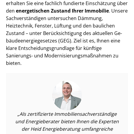
erhalten Sie eine fachlich fundierte Einschätzung über
den
energetischen Zustand Ihrer Immobilie
. Unsere
Sach­ver­stän­di­gen untersuchen Dämmung,
Heiztechnik, Fenster, Lüftung und den baulichen
Zustand – unter Be­rück­sich­ti­gung des aktuellen Ge­
bäu­de­en­er­gie­ge­set­zes (GEG). Ziel ist es, Ihnen eine
klare Ent­schei­dungs­grund­la­ge für künftige
Sanierungs- und Mo­der­ni­sie­rungs­maß­nah­men zu
bieten.
Als zertifizierte Im­mo­bi­li­en­sach­ver­stän­di­ge
und Energieberater bieten Ihnen die Experten
der Heid Energieberatung umfangreiche