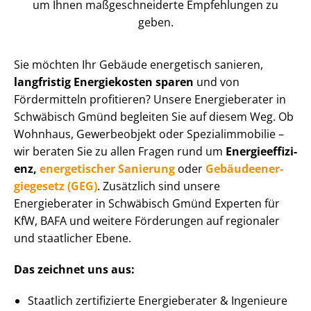
um Ihnen maß­ge­schnei­der­te Empfehlungen zu
geben.
Sie möchten Ihr Gebäude energetisch sanieren,
langfristig Energiekosten sparen
und von
Fördermitteln profitieren? Unsere Energieberater in
Schwäbisch Gmünd begleiten Sie auf diesem Weg. Ob
Wohnhaus, Gewerbeobjekt oder Spe­zi­al­im­mo­bi­lie –
wir beraten Sie zu allen Fragen rund um
En­er­gie­ef­fi­zi­
enz,
energetischer Sanierung
oder
Ge­bäu­de­en­er­
gie­ge­setz (GEG)
. Zusätzlich sind unsere
Energieberater in Schwäbisch Gmünd Experten für
KfW, BAFA und weitere Förderungen auf regionaler
und staatlicher Ebene.
Das zeichnet uns aus:
Staatlich zertifizierte Energieberater & Ingenieure