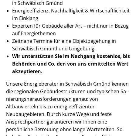
in Schwäbisch Gmünd
En­er­gie­ef­fi­zi­enz, Nachhaltigkeit & Wirt­schaft­lich­keit
im Einklang
Experten für Gebäude aller Art – nicht nur in Bezug
auf Energiethemen
Zeitnahe Termine für eine Objektbegehung in
Schwäbisch Gmünd und Umgebung.
Wir unterstützen Sie im Nachgang
kostenlos, bis
Behörden
und Co. den von uns ermittelten
Wert
akzeptieren
.
Unsere Energieberater in Schwäbisch Gmünd kennen
die regionalen Ge­bäu­de­struk­tu­ren und typischen Sa­
nie­rungs­her­aus­for­de­run­gen genau: von
Altbauvierteln bis zu en­er­gie­ef­fi­zi­en­ten
Neubaugebieten. Durch kurze Wege und feste
Ansprechpartner garantieren wir Ihnen eine
persönliche Betreuung ohne lange Wartezeiten. So