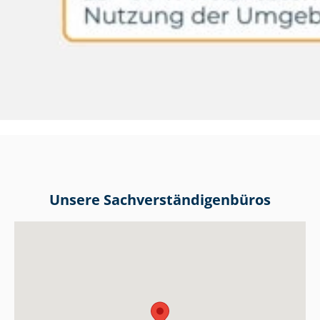
Unsere Sach­ver­stän­di­gen­bü­ros