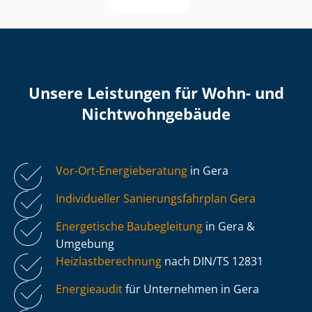
Unsere Leistungen für Wohn- und
Nicht­wohn­ge­bäu­de
Vor-Ort-Energieberatung
in Gera
Individueller Sa­nie­rungs­fahr­plan Gera
Energetische Baubegleitung
in Gera &
Umgebung
Heiz­last­be­rech­nung
nach DIN/TS 12831
Energieaudit
für Unternehmen in Gera