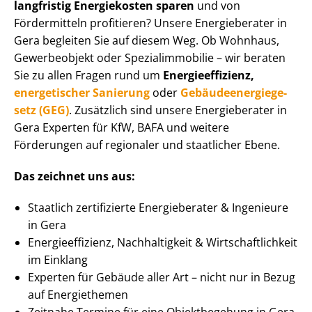
langfristig Energiekosten sparen
und von
Fördermitteln profitieren? Unsere Energieberater in
Gera begleiten Sie auf diesem Weg. Ob Wohnhaus,
Gewerbeobjekt oder Spe­zi­al­im­mo­bi­lie – wir beraten
Sie zu allen Fragen rund um
En­er­gie­ef­fi­zi­enz,
energetischer Sanierung
oder
Ge­bäu­de­en­er­gie­ge­
setz (GEG)
. Zusätzlich sind unsere Energieberater in
Gera Experten für KfW, BAFA und weitere
Förderungen auf regionaler und staatlicher Ebene.
Das zeichnet uns aus:
Staatlich zertifizierte Energieberater & Ingenieure
in Gera
En­er­gie­ef­fi­zi­enz, Nachhaltigkeit & Wirt­schaft­lich­keit
im Einklang
Experten für Gebäude aller Art – nicht nur in Bezug
auf Energiethemen
Zeitnahe Termine für eine Objektbegehung in Gera