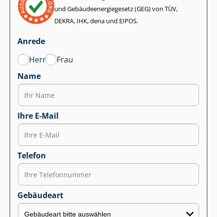
und Ge­bäu­de­en­er­gie­ge­setz (GEG) von TÜV,
DEKRA, IHK, dena und EIPOS.
Anrede
Herr
Frau
Name
Ihre E-Mail
Telefon
Gebäudeart