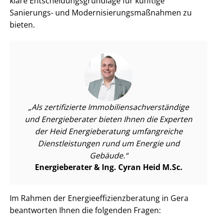
klare Ent­schei­dungs­grund­la­ge für künftige
Sanierungs- und Mo­der­ni­sie­rungs­maß­nah­men zu
bieten.
Als zertifizierte Im­mo­bi­li­en­sach­ver­stän­di­ge
und Energieberater bieten Ihnen die Experten
der Heid Energieberatung umfangreiche
Dienst­leis­tun­gen rund um Energie und
Gebäude.
Energieberater & Ing. Cyran Heid M.Sc.
Im Rahmen der En­er­gie­ef­fi­zi­enz­be­ra­tung in Gera
beantworten Ihnen die folgenden Fragen: