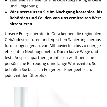
und Umgebung.
Wir unterstützen Sie im Nachgang
kostenlos, bis
Behörden
und Co. den von uns ermittelten
Wert
akzeptieren
.
Unsere Energieberater in Gera kennen die regionalen
Ge­bäu­de­struk­tu­ren und typischen Sa­nie­rungs­her­aus­
for­de­run­gen genau: von Altbauvierteln bis zu en­er­gie­
ef­fi­zi­en­ten Neubaugebieten. Durch kurze Wege und
feste Ansprechpartner garantieren wir Ihnen eine
persönliche Betreuung ohne lange Wartezeiten. So
behalten Sie bei allen Fragen zur En­er­gie­ef­fi­zi­enz
jederzeit den Überblick.