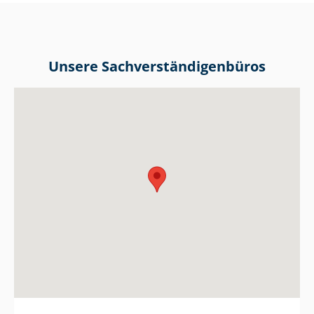
Unsere Sach­ver­stän­di­gen­bü­ros