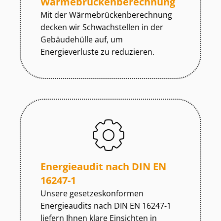
Wär­me­brü­cken­be­rech­nung
Mit der Wär­me­brü­cken­be­rech­nung
decken wir Schwachstellen in der
Gebäudehülle auf, um
Energieverluste zu reduzieren.
Energieaudit nach DIN EN
16247-1
Unsere ge­set­zes­kon­for­men
Energieaudits nach DIN EN 16247-1
liefern Ihnen klare Einsichten in