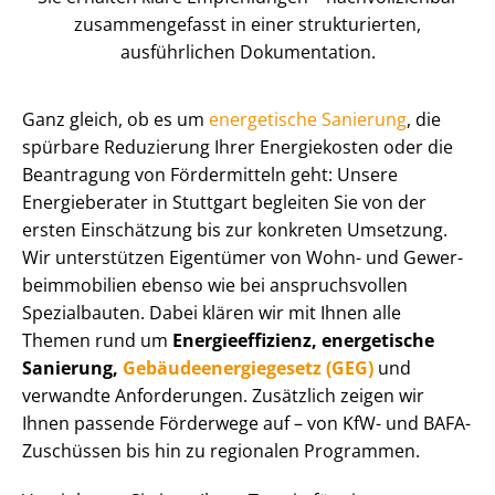
zusammengefasst in einer strukturierten,
ausführlichen Dokumentation.
Ganz gleich, ob es um
energetische Sanierung
, die
spürbare Reduzierung Ihrer Energiekosten oder die
Beantragung von Fördermitteln geht: Unsere
Energieberater in Stuttgart begleiten Sie von der
ersten Einschätzung bis zur konkreten Umsetzung.
Wir unterstützen Eigentümer von Wohn- und Ge­wer­
be­im­mo­bi­li­en ebenso wie bei anspruchsvollen
Spezialbauten. Dabei klären wir mit Ihnen alle
Themen rund um
En­er­gie­ef­fi­zi­enz, energetische
Sanierung,
Ge­bäu­de­en­er­gie­ge­setz (GEG)
und
verwandte Anforderungen. Zusätzlich zeigen wir
Ihnen passende Förderwege auf – von KfW- und BAFA-
Zuschüssen bis hin zu regionalen Programmen.