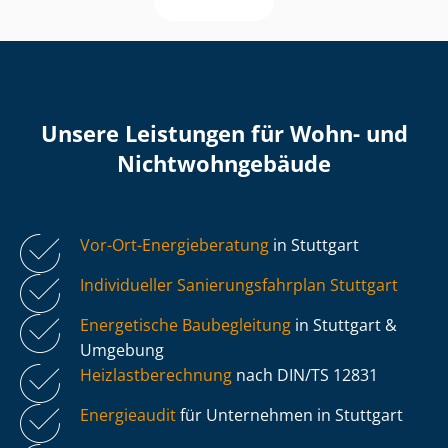
Unsere Leistungen für Wohn- und
Nicht­wohn­ge­bäu­de
Vor-Ort-Energieberatung
in Stuttgart
Individueller Sa­nie­rungs­fahr­plan Stuttgart
Energetische Baubegleitung
in Stuttgart &
Umgebung
Heiz­last­be­rech­nung
nach DIN/TS 12831
Energieaudit
für Unternehmen in Stuttgart