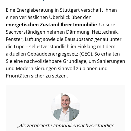
Eine Energieberatung in Stuttgart verschafft Ihnen
einen verlässlichen Überblick über den
energetischen Zustand Ihrer Immobilie
. Unsere
Sach­ver­stän­di­gen nehmen Dämmung, Heiztechnik,
Fenster, Lüftung sowie die Bausubstanz genau unter
die Lupe – selbst­ver­ständ­lich im Einklang mit dem
aktuellen Ge­bäu­de­en­er­gie­ge­setz (GEG). So erhalten
Sie eine nach­voll­zieh­ba­re Grundlage, um Sanierungen
und Mo­der­ni­sie­run­gen sinnvoll zu planen und
Prioritäten sicher zu setzen.
Als zertifizierte Im­mo­bi­li­en­sach­ver­stän­di­ge