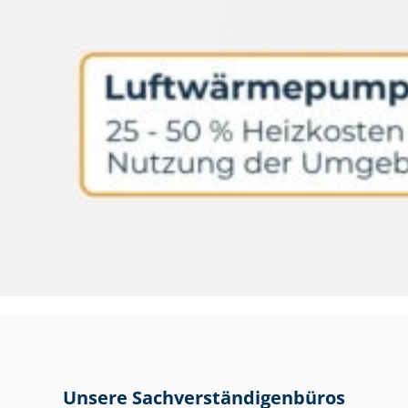
Unsere Sach­ver­stän­di­gen­bü­ros