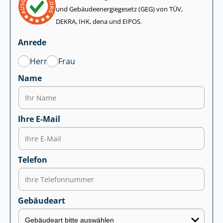
und Ge­bäu­de­en­er­gie­ge­setz (GEG) von TÜV,
DEKRA, IHK, dena und EIPOS.
Anrede
Herr
Frau
Name
Ihre E-Mail
Telefon
Gebäudeart