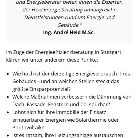
und Energieberater bieten Ihnen die Experten
der Heid Energieberatung umfangreiche
Dienst­leis­tun­gen rund um Energie und
Gebäude.
Ing. André Heid M.Sc.
Im Zuge der En­er­gie­ef­fi­zi­enz­be­ra­tung in Stuttgart
klären wir unter anderem diese Punkte:
Wie hoch ist der derzeitige En­er­gie­ver­brauch Ihres
Gebäudes – und an welchen Stellen steckt das
größte Ein­spar­po­ten­zi­al?
Welche Maßnahmen verbessern die Dämmung von
Dach, Fassade, Fenstern und Co. spürbar?
Lohnt sich für Ihre Immobilie der Einsatz
erneuerbarer Energien wie Solarthermie oder
Photovoltaik?
Ist es ratsam, Ihre Heizungsanlage austauschen