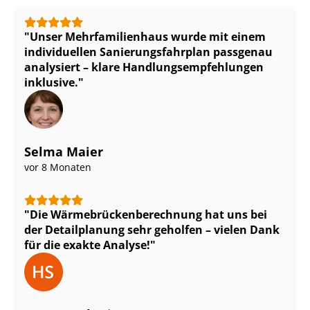
Unser Mehr­fa­mi­li­en­haus wurde mit einem
individuellen Sa­nie­rungs­fahr­plan passgenau
analysiert – klare Hand­lungs­emp­feh­lun­gen
inklusive.
Selma Maier
vor 8 Monaten
Die Wär­me­brü­cken­be­rech­nung hat uns bei
der Detailplanung sehr geholfen – vielen Dank
für die exakte Analyse!