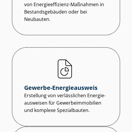
von En­er­gie­ef­fi­zi­enz-Maßnahmen in
Be­stands­ge­bäu­den oder bei
Neubauten.
Gewerbe-Energieausweis
Erstellung von verlässlichen En­er­gie­
aus­wei­sen für Ge­wer­be­im­mo­bi­li­en
und komplexe Spezialbauten.