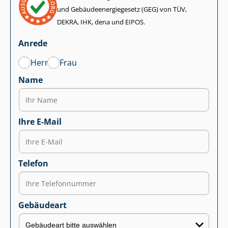
und Ge­bäu­de­en­er­gie­ge­setz (GEG) von TÜV,
DEKRA, IHK, dena und EIPOS.
Anrede
Herr
Frau
Name
Ihre E-Mail
Telefon
Gebäudeart