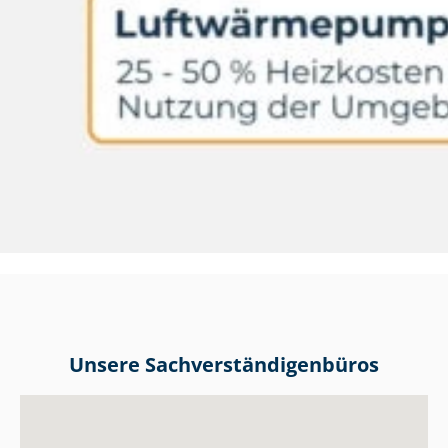
Unsere Sach­ver­stän­di­gen­bü­ros