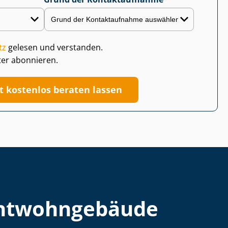
tz
gelesen und verstanden.
ter abonnieren.
zt kostenlos beraten lassen
t­wohn­ge­bäu­de