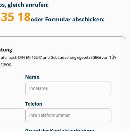
s, gleich anrufen:
535 18
oder Formular abschicken:
atung
rater nach DIN EN 16247 und Ge­bäu­de­en­er­gie­ge­setz (GEG) von TÜV,
 EIPOS.
Name
Telefon
Grund der Kontaktaufnahme