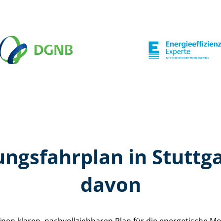
ungs­fahr­plan in Stuttg
davon
n einen klaren, nach­voll­zieh­ba­ren Plan für die energetische