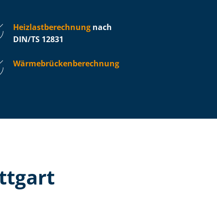
Heiz­last­be­rech­nung
nach
DIN/TS 12831
Wär­me­brü­cken­be­rech­nung
ttgart