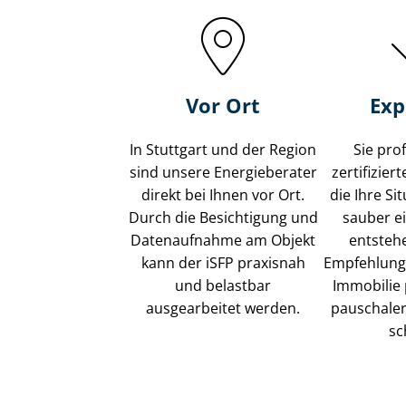
Vor Ort
Exp
In Stuttgart und der Region
Sie pro
sind unsere Energieberater
zertifizier
direkt bei Ihnen vor Ort.
die Ihre Si
Durch die Besichtigung und
sauber e
Datenaufnahme am Objekt
entsteh
kann der iSFP praxisnah
Empfehlunge
und belastbar
Immobilie 
ausgearbeitet werden.
pauschaler 
sc