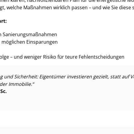
igt, welche Maßnahmen wirklich passen – und wie Sie diese si
art:
n Sa­nie­rungs­maß­nah­men
und möglichen Einsparungen
olge – und weniger Risiko für teure Fehl­ent­schei­dun­gen
rung und Sicherheit: Eigentümer investieren gezielt, statt 
der Immobilie.
Sc.