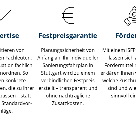
ertise
Fest­preis­ga­ran­tie
Förde
fitieren von
Pla­nungs­si­cher­heit von
Mit einem iSFP 
ten Fachleuten,
Anfang an: Ihr individueller
lassen sich 
tuation fachlich
Sa­nie­rungs­fahr­plan in
Fördermittel 
inordnen. So
Stuttgart wird zu einem
erklären Ihnen 
en konkrete
verbindlichen Festpreis
welche Zuschü
n, die zu Ihrer
erstellt – transparent und
sind und wie
passen – statt
ohne nachträgliche
sinnvoll ei
Stan­dard­vor­
Zusatzkosten.
hlä­ge.