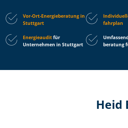
Vor-Ort-Energieberatung in
Individuell
Stuttgart
fahr­plan
Energieaudit
für
Umfassende 
Unternehmen in Stuttgart
be­ra­tung 
Heid 