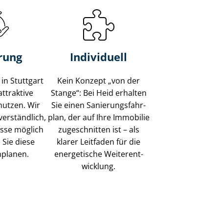
rung
Individuell
in Stuttgart
Kein Konzept „von der
attraktive
Stange“: Bei Heid erhalten
nutzen. Wir
Sie einen Sa­nie­rungs­fahr­
verständlich,
plan, der auf Ihre Immobilie
sse möglich
zugeschnitten ist – als
 Sie diese
klarer Leitfaden für die
nplanen.
energetische Wei­ter­ent­
wick­lung.