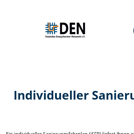
Individueller Sa­nie­r
Ein individueller Sa­nie­rungs­fahr­plan (iSFP) liefert Ihne