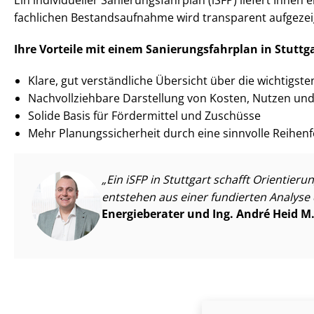
fachlichen Be­stands­auf­nah­me wird transparent aufgeze
Ihre Vorteile mit einem Sa­nie­rungs­fahr­plan in Stuttg
Klare, gut verständliche Übersicht über die wichtigste
Nach­voll­zieh­ba­re Darstellung von Kosten, Nutzen 
Solide Basis für Fördermittel und Zuschüsse
Mehr Pla­nungs­si­cher­heit durch eine sinnvolle Reihenf
Ein iSFP in Stuttgart schafft Orientie
entstehen aus einer fundierten Analyse 
Energieberater und Ing. André Heid M.