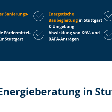
er Sa­nie­rungs­
Energetische
Baubegleitung
in Stuttgart
& Umgebung
För­der­mit­tel­
Abwicklung von KfW- und
für Stuttgart
BAFA-Anträgen
Energieberatung in Stu