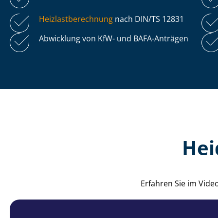
Heiz­last­be­rech­nung
nach DIN/TS 12831
Abwicklung von KfW- und BAFA-Anträgen
Hei
Erfahren Sie im Vide