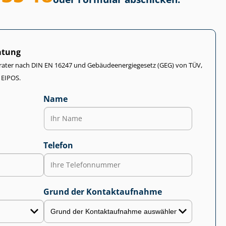
atung
rater nach DIN EN 16247 und Ge­bäu­de­en­er­gie­ge­setz (GEG) von TÜV,
 EIPOS.
Name
Telefon
Grund der Kontaktaufnahme