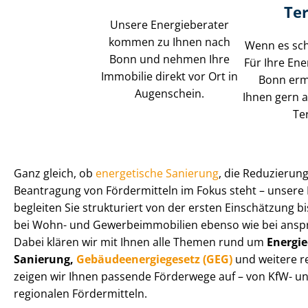
Te
Unsere Energieberater
kommen zu Ihnen nach
Wenn es schn
Bonn und nehmen Ihre
Für Ihre Ene
Immobilie direkt vor Ort in
Bonn erm
Augenschein.
Ihnen gern a
Te
Ganz gleich, ob
energetische Sanierung
, die Reduzierung
Beantragung von Fördermitteln im Fokus steht – unsere 
begleiten Sie strukturiert von der ersten Einschätzung 
bei Wohn- und Ge­wer­be­im­mo­bi­li­en ebenso wie bei ans
Dabei klären wir mit Ihnen alle Themen rund um
En­er­gie
Sanierung,
Ge­bäu­de­en­er­gie­ge­setz (GEG)
und weitere r
zeigen wir Ihnen passende Förderwege auf – von KfW- u
regionalen Fördermitteln.