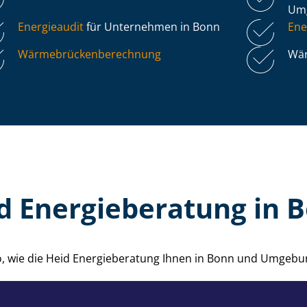
Um
Energieaudit
für Unternehmen in Bonn
Ene
Wär­me­brü­cken­be­rech­nung
Wär
d Energieberatung in 
o, wie die Heid Energieberatung Ihnen in Bonn und Umgebu