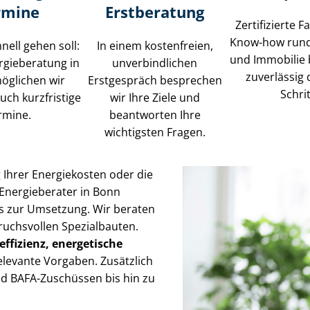
rmine
Erstberatung
Zertifizierte F
Know-how rund
ell gehen soll:
In einem kostenfreien,
und Immobilie 
rgieberatung in
unverbindlichen
zuverlässig 
öglichen wir
Erstgespräch besprechen
Schrit
uch kurzfristige
wir Ihre Ziele und
rmine.
beantworten Ihre
wichtigsten Fragen.
 Ihrer Energiekosten oder die
Energieberater in Bonn
bis zur Umsetzung. Wir beraten
pruchsvollen Spezialbauten.
­ef­fi­zi­enz, energetische
elevante Vorgaben. Zusätzlich
nd BAFA-Zuschüssen bis hin zu