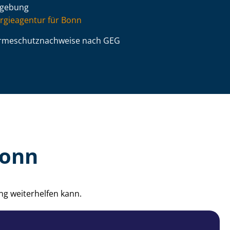
gebung
rgieagentur für Bonn
­me­schutz­nach­wei­se nach GEG
Bonn
ng weiterhelfen kann.