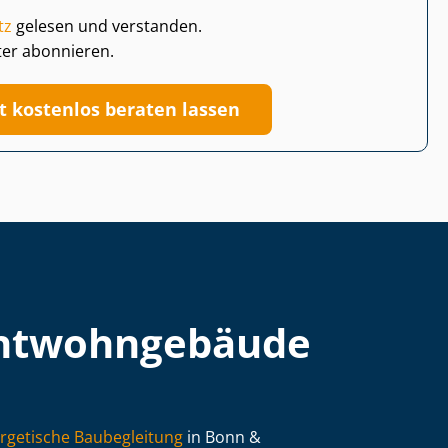
tz
gelesen und verstanden.
ter abonnieren.
zt kostenlos beraten lassen
t­wohn­ge­bäu­de
rgetische Baubegleitung
in Bonn &