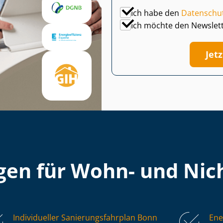
Ich habe den
Datenschu
Ich möchte den Newslet
Jet
en für Wohn- und Nich
Individueller Sa­nie­rungs­fahr­plan Bonn
Ene