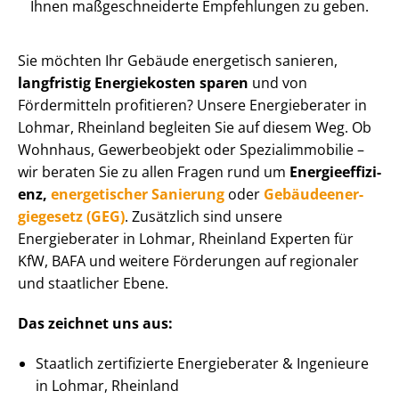
Ihnen maß­ge­schnei­der­te Empfehlungen zu geben.
Sie möchten Ihr Gebäude energetisch sanieren,
langfristig Energiekosten sparen
und von
Fördermitteln profitieren? Unsere Energieberater in
Lohmar, Rheinland begleiten Sie auf diesem Weg. Ob
Wohnhaus, Gewerbeobjekt oder Spe­zi­al­im­mo­bi­lie –
wir beraten Sie zu allen Fragen rund um
En­er­gie­ef­fi­zi­
enz,
energetischer Sanierung
oder
Ge­bäu­de­en­er­
gie­ge­setz (GEG)
. Zusätzlich sind unsere
Energieberater in Lohmar, Rheinland Experten für
KfW, BAFA und weitere Förderungen auf regionaler
und staatlicher Ebene.
Das zeichnet uns aus:
Staatlich zertifizierte Energieberater & Ingenieure
in Lohmar, Rheinland