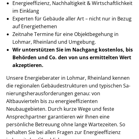
En­er­gie­ef­fi­zi­enz, Nachhaltigkeit & Wirt­schaft­lich­keit
im Einklang
Experten für Gebäude aller Art – nicht nur in Bezug
auf Energiethemen
Zeitnahe Termine für eine Objektbegehung in
Lohmar, Rheinland und Umgebung.
Wir unterstützen Sie im Nachgang
kostenlos, bis
Behörden
und Co. den von uns ermittelten
Wert
akzeptieren
.
Unsere Energieberater in Lohmar, Rheinland kennen
die regionalen Ge­bäu­de­struk­tu­ren und typischen Sa­
nie­rungs­her­aus­for­de­run­gen genau: von
Altbauvierteln bis zu en­er­gie­ef­fi­zi­en­ten
Neubaugebieten. Durch kurze Wege und feste
Ansprechpartner garantieren wir Ihnen eine
persönliche Betreuung ohne lange Wartezeiten. So
behalten Sie bei allen Fragen zur En­er­gie­ef­fi­zi­enz