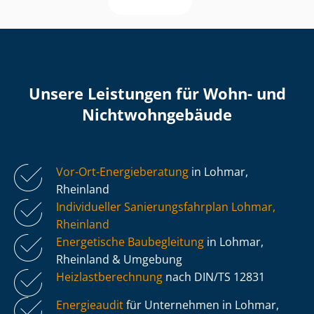
Unsere Leistungen für Wohn- und
Nicht­wohn­ge­bäu­de
Vor-Ort-Energieberatung
in Lohmar,
Rheinland
Individueller Sa­nie­rungs­fahr­plan Lohmar,
Rheinland
Energetische Baubegleitung
in Lohmar,
Rheinland & Umgebung
Heiz­last­be­rech­nung
nach DIN/TS 12831
Energieaudit
für Unternehmen in Lohmar,