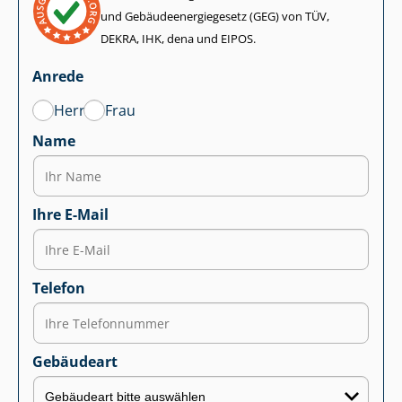
und Ge­bäu­de­en­er­gie­ge­setz (GEG) von TÜV,
DEKRA, IHK, dena und EIPOS.
Anrede
Herr
Frau
Name
Ihre E-Mail
Telefon
Gebäudeart