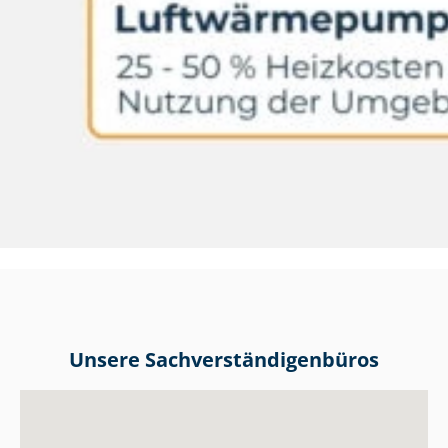
Unsere Sach­ver­stän­di­gen­bü­ros