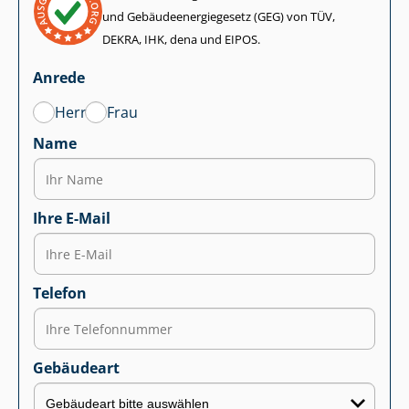
und Ge­bäu­de­en­er­gie­ge­setz (GEG) von TÜV,
DEKRA, IHK, dena und EIPOS.
Anrede
Herr
Frau
Name
Ihre E-Mail
Telefon
Gebäudeart