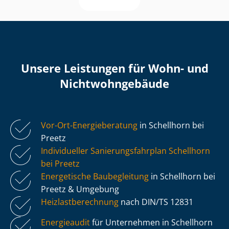
Unsere Leistungen für Wohn- und
Nicht­wohn­ge­bäu­de
Vor-Ort-Energieberatung
in Schellhorn bei
Preetz
Individueller Sa­nie­rungs­fahr­plan Schellhorn
bei Preetz
Energetische Baubegleitung
in Schellhorn bei
Preetz & Umgebung
Heiz­last­be­rech­nung
nach DIN/TS 12831
Energieaudit
für Unternehmen in Schellhorn