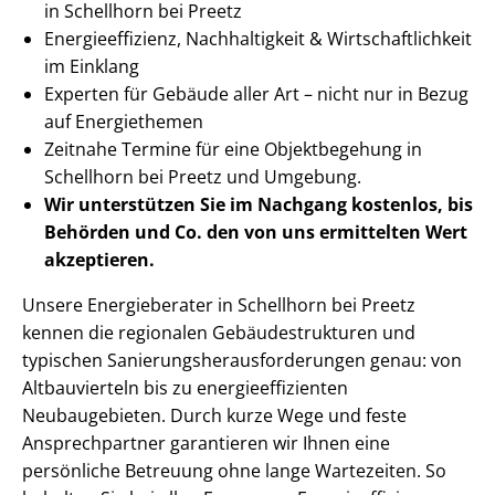
in Schellhorn bei Preetz
En­er­gie­ef­fi­zi­enz, Nachhaltigkeit & Wirt­schaft­lich­keit
im Einklang
Experten für Gebäude aller Art – nicht nur in Bezug
auf Energiethemen
Zeitnahe Termine für eine Objektbegehung in
Schellhorn bei Preetz und Umgebung.
Wir unterstützen Sie im Nachgang
kostenlos, bis
Behörden
und Co. den von uns ermittelten
Wert
akzeptieren
.
Unsere Energieberater in Schellhorn bei Preetz
kennen die regionalen Ge­bäu­de­struk­tu­ren und
typischen Sa­nie­rungs­her­aus­for­de­run­gen genau: von
Altbauvierteln bis zu en­er­gie­ef­fi­zi­en­ten
Neubaugebieten. Durch kurze Wege und feste
Ansprechpartner garantieren wir Ihnen eine
persönliche Betreuung ohne lange Wartezeiten. So