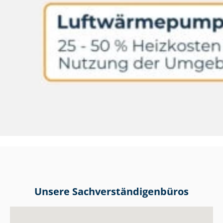
Unsere Sach­ver­stän­di­gen­bü­ros