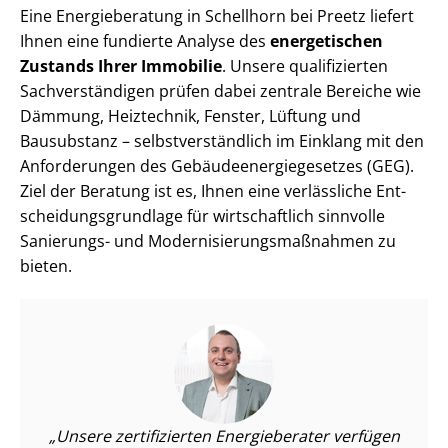
Eine Energieberatung in Schellhorn bei Preetz liefert
Ihnen eine fundierte Analyse des
energetischen
Zustands Ihrer Immobilie
. Unsere qualifizierten
Sach­ver­stän­di­gen prüfen dabei zentrale Bereiche wie
Dämmung, Heiztechnik, Fenster, Lüftung und
Bausubstanz – selbst­ver­ständ­lich im Einklang mit den
Anforderungen des Ge­bäu­de­en­er­gie­ge­set­zes (GEG).
Ziel der Beratung ist es, Ihnen eine verlässliche Ent­
schei­dungs­grund­la­ge für wirtschaftlich sinnvolle
Sanierungs- und Mo­der­ni­sie­rungs­maß­nah­men zu
bieten.
Unsere zertifizierten Energieberater verfügen