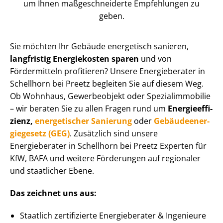
um Ihnen maß­ge­schnei­der­te Empfehlungen zu
geben.
Sie möchten Ihr Gebäude energetisch sanieren,
langfristig Energiekosten sparen
und von
Fördermitteln profitieren? Unsere Energieberater in
Schellhorn bei Preetz begleiten Sie auf diesem Weg.
Ob Wohnhaus, Gewerbeobjekt oder Spe­zi­al­im­mo­bi­lie
– wir beraten Sie zu allen Fragen rund um
En­er­gie­ef­fi­
zi­enz,
energetischer Sanierung
oder
Ge­bäu­de­en­er­
gie­ge­setz (GEG)
. Zusätzlich sind unsere
Energieberater in Schellhorn bei Preetz Experten für
KfW, BAFA und weitere Förderungen auf regionaler
und staatlicher Ebene.
Das zeichnet uns aus:
Staatlich zertifizierte Energieberater & Ingenieure