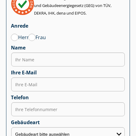
und Ge­bäu­de­en­er­gie­ge­setz (GEG) von TÜV,
DEKRA, IHK, dena und EIPOS.
Anrede
Herr
Frau
Name
Ihre E-Mail
Telefon
Gebäudeart