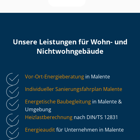
Unsere Leistungen für Wohn- und
Nicht­wohn­ge­bäu­de
Vor-Ort-Energieberatung
in Malente
Individueller Sa­nie­rungs­fahr­plan Malente
Energetische Baubegleitung
in Malente &
Umgebung
Heiz­last­be­rech­nung
nach DIN/TS 12831
Energieaudit
für Unternehmen in Malente