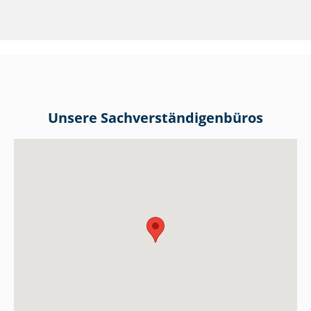
Unsere Sach­ver­stän­di­gen­bü­ros