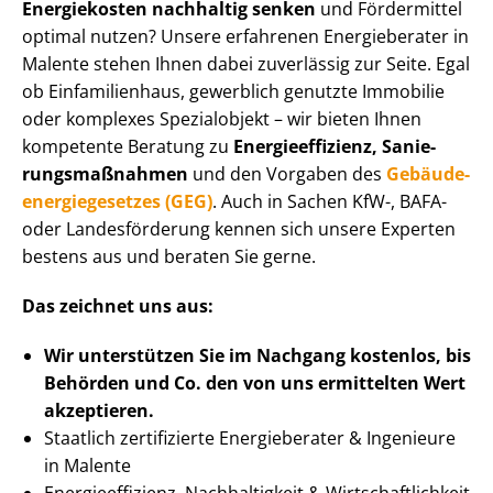
Energiekosten nachhaltig senken
und Fördermittel
optimal nutzen? Unsere erfahrenen Energieberater in
Malente stehen Ihnen dabei zuverlässig zur Seite. Egal
ob Einfamilienhaus, gewerblich genutzte Immobilie
oder komplexes Spezialobjekt – wir bieten Ihnen
kompetente Beratung zu
En­er­gie­ef­fi­zi­enz, Sa­nie­
rungs­maß­nah­men
und den Vorgaben des
Ge­bäu­de­
en­er­gie­ge­set­zes (GEG)
. Auch in Sachen KfW-, BAFA-
oder Landesförderung kennen sich unsere Experten
bestens aus und beraten Sie gerne.
Das zeichnet uns aus:
Wir unterstützen Sie im Nachgang
kostenlos, bis
Behörden
und Co. den von uns ermittelten
Wert
akzeptieren
.
Staatlich zertifizierte Energieberater & Ingenieure
in Malente
En­er­gie­ef­fi­zi­enz, Nachhaltigkeit & Wirt­schaft­lich­keit