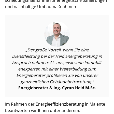
schei­dungs­maß­nah­me für energetische Sanierungen
und nachhaltige Umbaumaßnahmen.
Der große Vorteil, wenn Sie eine
Dienstleistung bei der Heid Energieberatung in
Anspruch nehmen: Als ausgewiesene Im­mo­bi­li­
en­ex­per­ten mit einer Weiterbildung zum
Energieberater profitieren Sie von unserer
ganzheitlichen Ge­bäu­de­be­trach­tung.
Energieberater & Ing. Cyran Heid M.Sc.
Im Rahmen der En­er­gie­ef­fi­zi­enz­be­ra­tung in Malente
beantworten wir Ihnen unter anderem: