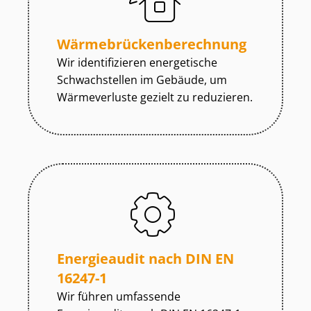
Wär­me­brü­cken­be­rech­nung
Wir identifizieren energetische
Schwachstellen im Gebäude, um
Wärmeverluste gezielt zu reduzieren.
Energieaudit nach DIN EN
16247-1
Wir führen umfassende