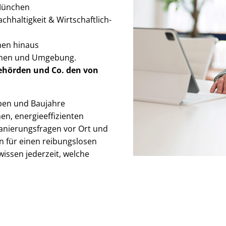
 München
chhaltigkeit & Wirt­schaft­lich­
men hinaus
nchen und Umgebung.
Behörden
und Co. den von
ypen und Baujahre
­er­gie­ef­fi­zi­en­ten
ie­rungs­fra­gen vor Ort und
n für einen reibungslosen
wissen jederzeit, welche