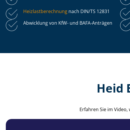
Heiz­last­be­rech­nung
nach DIN/TS 12831
Abwicklung von KfW- und BAFA-Anträgen
Heid 
Erfahren Sie im Video