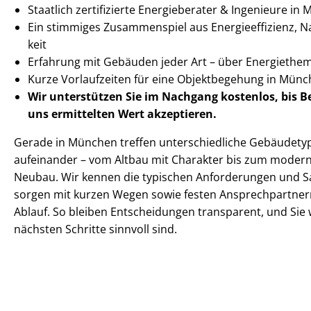
Staatlich zertifizierte Energieberater & Ingenieure in
Ein stimmiges Zusammenspiel aus En­er­gie­ef­fi­zi­enz, Na
keit
Erfahrung mit Gebäuden jeder Art – über Energiethe
Kurze Vorlaufzeiten für eine Objektbegehung in Mü
Wir unterstützen Sie im Nachgang
kostenlos, bis 
uns ermittelten
Wert akzeptieren
.
Gerade in München treffen un­ter­schied­li­che Gebäudet
aufeinander – vom Altbau mit Charakter bis zum modernen, en
Neubau. Wir kennen die typischen Anforderungen und Sa­n
sorgen mit kurzen Wegen sowie festen An­sprech­part­ner
Ablauf. So bleiben Entscheidungen transparent, und Sie 
nächsten Schritte sinnvoll sind.