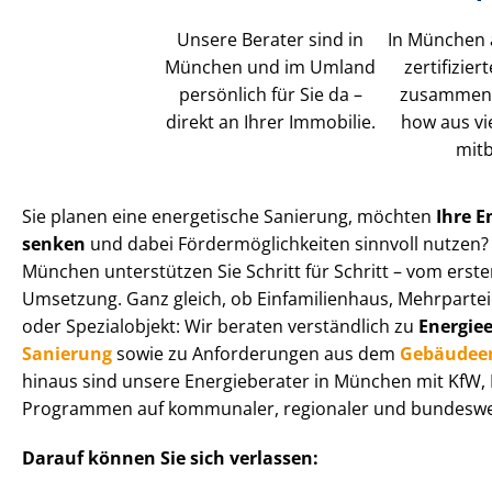
Unsere Berater sind in
In München a
München und im Umland
zertifizie
persönlich für Sie da –
zusammen, 
direkt an Ihrer Immobilie.
how aus vi
mitb
Sie planen eine energetische Sanierung, möchten
Ihre E
senken
und dabei För­der­mög­lich­kei­ten sinnvoll nutzen
München unterstützen Sie Schritt für Schritt – vom erste
Umsetzung. Ganz gleich, ob Einfamilienhaus, Mehr­par­tei­en
oder Spezialobjekt: Wir beraten verständlich zu
En­er­gie­e
Sanierung
sowie zu Anforderungen aus dem
Ge­bäu­de­en
hinaus sind unsere Energieberater in München mit KfW,
Programmen auf kommunaler, regionaler und bundeswei
Darauf können Sie sich verlassen: