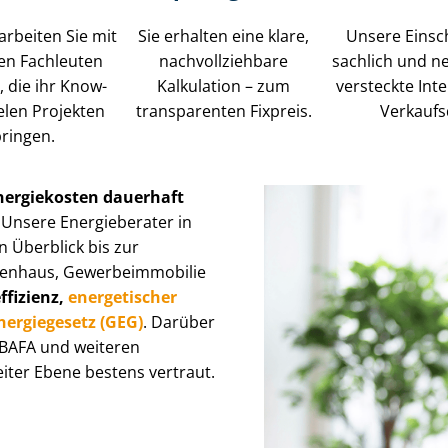
rbeiten Sie mit
Sie erhalten eine klare,
Unsere Einsc
rten Fachleuten
nach­voll­zieh­ba­re
sachlich und n
die ihr Know-
Kalkulation – zum
versteckte Int
elen Projekten
transparenten Fixpreis.
Verkaufs
ringen.
nergiekosten dauerhaft
? Unsere Energieberater in
n Überblick bis zur
­haus, Ge­wer­be­im­mo­bi­lie
f­fi­zi­enz,
energetischer
­er­gie­ge­setz (GEG)
. Darüber
 BAFA und weiteren
ter Ebene bestens vertraut.