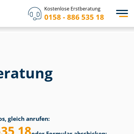
Kostenlose Erstberatung
0158 - 886 535 18
eratung
n
s, gleich anrufen:
535 18
oder Formular abschicken: