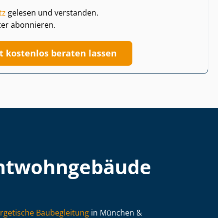
tz
gelesen und verstanden.
ter abonnieren.
zt kostenlos beraten lassen
t­wohn­ge­bäu­de
rgetische Baubegleitung
in München &