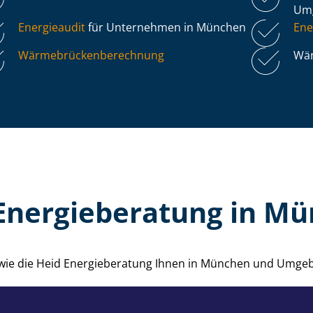
Um
Energieaudit
für Unternehmen in München
Ene
Wär­me­brü­cken­be­rech­nung
Wär
Energieberatung in M
, wie die Heid Energieberatung Ihnen in München und Umgeb