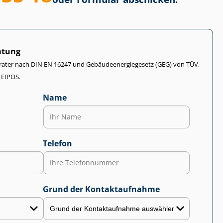
atung
rater nach DIN EN 16247 und Ge­bäu­de­en­er­gie­ge­setz (GEG) von TÜV,
 EIPOS.
Name
Telefon
Grund der Kontaktaufnahme