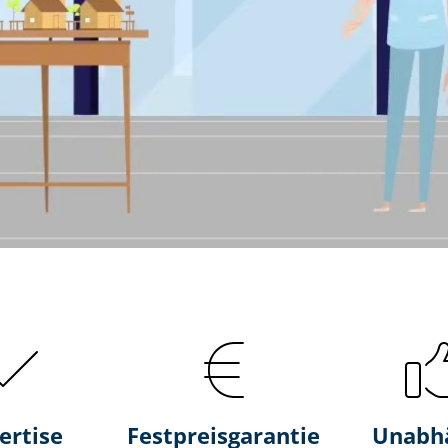
ertise
Fest­preis­ga­ran­tie
Unabh