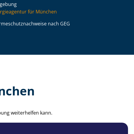
gebung
rgieagentur für München
­me­schutz­nach­wei­se nach GEG
ünchen
ung weiterhelfen kann.