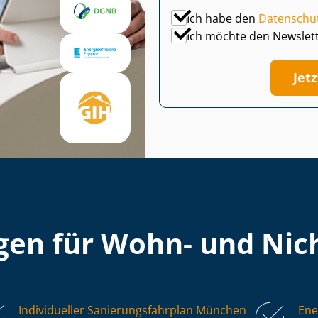
Ich habe den
Datenschu
Ich möchte den Newslet
Jet
en für Wohn- und Nich
Individueller Sa­nie­rungs­fahr­plan München
Ene