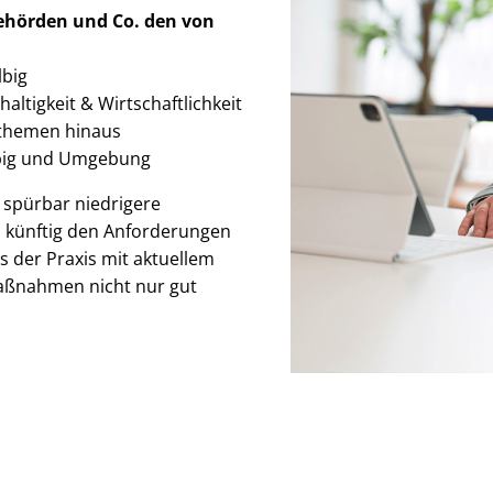
Behörden
und Co. den von
lbig
ltigkeit & Wirt­schaft­lich­keit
ethemen hinaus
lbig und Umgebung
: spürbar niedrigere
h künftig den Anforderungen
s der Praxis mit aktuellem
aßnahmen nicht nur gut