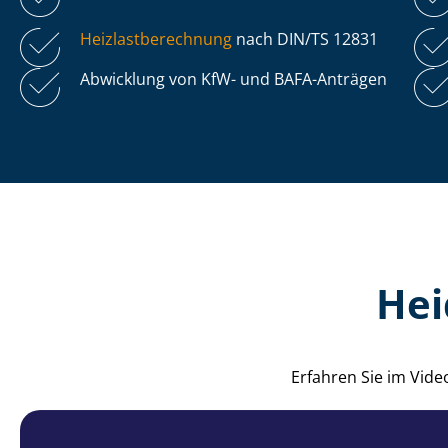
Heiz­last­be­rech­nung
nach DIN/TS 12831
Abwicklung von KfW- und BAFA-Anträgen
Hei
Erfahren Sie im Vide