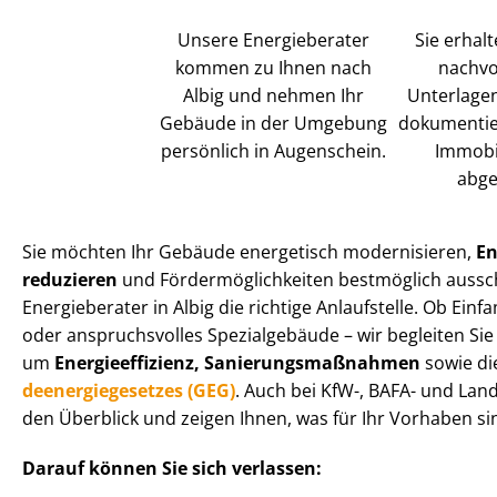
Unsere Energieberater
Sie erhalt
kommen zu Ihnen nach
nach­vol
Albig und nehmen Ihr
Unterlagen
Gebäude in der Umgebung
dokumentier
persönlich in Augenschein.
Immobil
abge
Sie möchten Ihr Gebäude energetisch modernisieren,
En
reduzieren
und För­der­mög­lich­kei­ten bestmöglich aus
Energieberater in Albig die richtige Anlaufstelle. Ob Ein
oder anspruchsvolles Spezialgebäude – wir begleiten Si
um
En­er­gie­ef­fi­zi­enz, Sa­nie­rungs­maß­nah­men
sowie di
de­en­er­gie­ge­set­zes (GEG)
. Auch bei KfW-, BAFA- und Lan­d
den Überblick und zeigen Ihnen, was für Ihr Vorhaben sinn
Darauf können Sie sich verlassen: