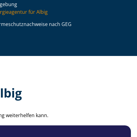
gebung
rgieagentur für Albig
­me­schutz­nach­wei­se nach GEG
lbig
ng weiterhelfen kann.