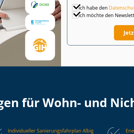
Ich habe den
Datenschu
Ich möchte den Newslet
Jet
en für Wohn- und Nich
Individueller Sa­nie­rungs­fahr­plan Albig
Ene