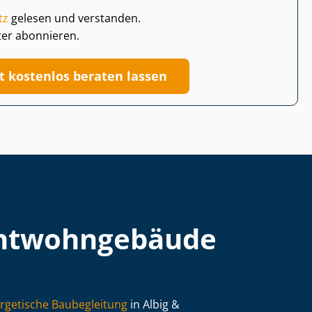
tz
gelesen und verstanden.
ter abonnieren.
zt kostenlos beraten lassen
t­wohn­ge­bäu­de
rgetische Baubegleitung
in Albig &