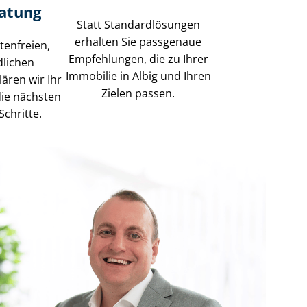
ratung
Statt Stan­dard­lö­sun­gen
erhalten Sie passgenaue
tenfreien,
Empfehlungen, die zu Ihrer
dlichen
Immobilie in Albig und Ihren
lären wir Ihr
Zielen passen.
die nächsten
Schritte.