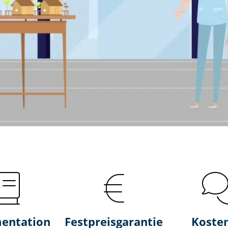
entation
Fest­preis­ga­ran­tie
Koste