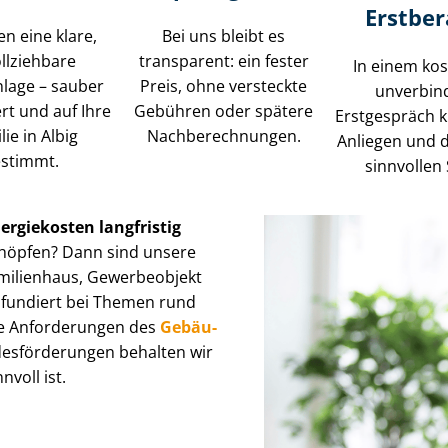
Erstbe
en eine klare,
Bei uns bleibt es
l­zieh­ba­re
transparent: ein fester
In einem kos
lage – sauber
Preis, ohne versteckte
unverbin
t und auf Ihre
Gebühren oder spätere
Erstgespräch k
ie in Albig
Nach­be­rech­nun­gen.
Anliegen und 
stimmt.
sinnvollen 
ergiekosten langfristig
schöpfen? Dann sind unsere
familienhaus, Gewerbeobjekt
e fundiert bei Themen rund
e Anforderungen des
Ge­bäu­
es­för­de­run­gen behalten wir
voll ist.