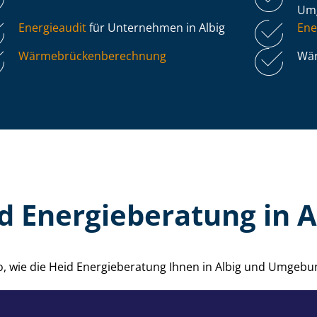
Um
Energieaudit
für Unternehmen in Albig
Ene
Wär­me­brü­cken­be­rech­nung
Wär
d Energieberatung in A
o, wie die Heid Energieberatung Ihnen in Albig und Umgebu