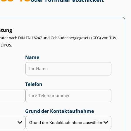
atung
rater nach DIN EN 16247 und Ge­bäu­de­en­er­gie­ge­setz (GEG) von TÜV,
 EIPOS.
Name
Telefon
Grund der Kontaktaufnahme