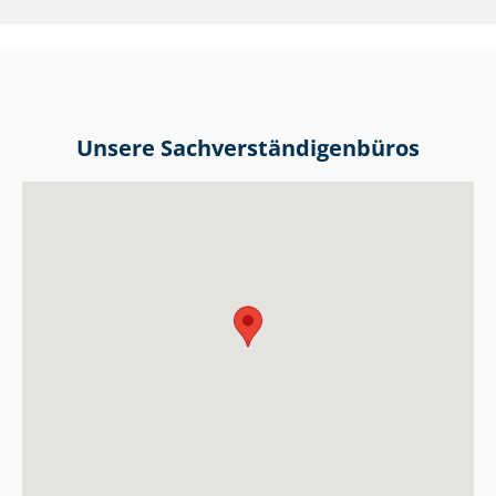
Unsere Sach­ver­stän­di­gen­bü­ros