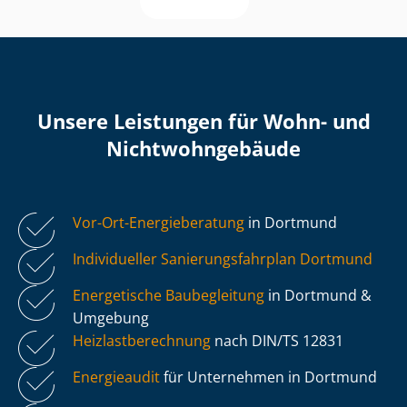
Unsere Leistungen für Wohn- und
Nicht­wohn­ge­bäu­de
Vor-Ort-Energieberatung
in Dortmund
Individueller Sa­nie­rungs­fahr­plan Dortmund
Energetische Baubegleitung
in Dortmund &
Umgebung
Heiz­last­be­rech­nung
nach DIN/TS 12831
Energieaudit
für Unternehmen in Dortmund