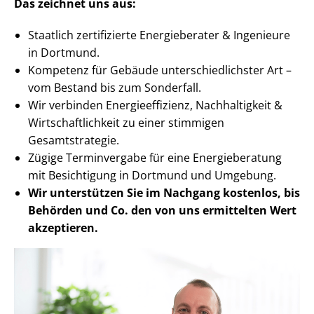
Das zeichnet uns aus:
Staatlich zertifizierte Energieberater & Ingenieure
in Dortmund.
Kompetenz für Gebäude un­ter­schied­lichs­ter Art –
vom Bestand bis zum Sonderfall.
Wir verbinden En­er­gie­ef­fi­zi­enz, Nachhaltigkeit &
Wirt­schaft­lich­keit zu einer stimmigen
Gesamtstrategie.
Zügige Terminvergabe für eine Energieberatung
mit Besichtigung in Dortmund und Umgebung.
Wir unterstützen Sie im Nachgang
kostenlos, bis
Behörden
und Co. den von uns ermittelten
Wert
akzeptieren
.