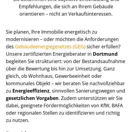
Empfehlungen, die sich an Ihrem Gebäude
orientieren – nicht an Ver­kaufs­in­ter­es­sen.
Sie planen, Ihre Immobilie energetisch zu
modernisieren – oder möchten die Anforderungen
des
Ge­bäu­de­en­er­gie­ge­set­zes (GEG)
sicher erfüllen?
Unsere zertifizierten Energieberater in
Dortmund
begleiten Sie strukturiert: von der Be­stands­auf­nah­me
über die Bewertung bis hin zur Umsetzung. Ganz
gleich, ob Wohnhaus, Gewerbeeinheit oder
kommunales Objekt – wir beraten Sie nachvollziehbar
zu
En­er­gie­ef­fi­zi­enz
, sinnvollen Sanierungswegen und
gesetzlichen Vorgaben
. Zudem unterstützen wir Sie
dabei, geeignete För­der­mög­lich­kei­ten von KfW, BAFA
oder regionalen Stellen zu identifizieren und richtig
zu nutzen.