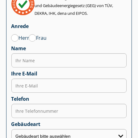
und Ge­bäu­de­en­er­gie­ge­setz (GEG) von TÜV,
DEKRA, IHK, dena und EIPOS.
Anrede
Herr
Frau
Name
Ihre E-Mail
Telefon
Gebäudeart