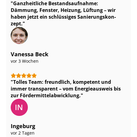
Ganzheitliche Be­stands­auf­nah­me:
Dämmung, Fenster, Heizung, Lüftung – wir
haben jetzt ein schlüssiges Sa­nie­rungs­kon­
zept.
Vanessa Beck
vor 3 Wochen
Tolles Team: freundlich, kompetent und
immer transparent – vom Energieausweis bis
zur För­der­mit­tel­ab­wick­lung.
Ingeburg
vor 2 Tagen