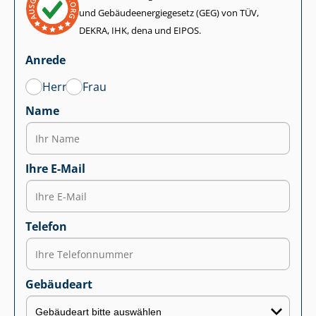
und Ge­bäu­de­en­er­gie­ge­setz (GEG) von TÜV,
DEKRA, IHK, dena und EIPOS.
Anrede
Herr
Frau
Name
Ihre E-Mail
Telefon
Gebäudeart