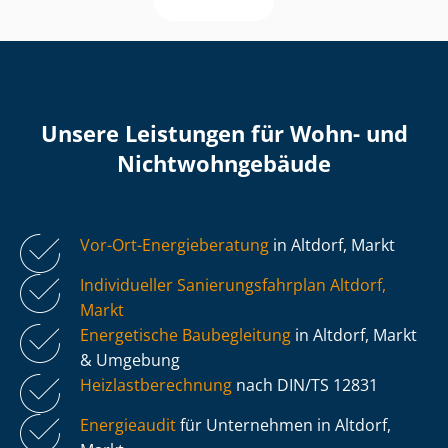
Unsere Leistungen für Wohn- und
Nicht­wohn­ge­bäu­de
Vor-Ort-Energieberatung
in Altdorf, Markt
Individueller Sa­nie­rungs­fahr­plan Altdorf,
Markt
Energetische Baubegleitung
in Altdorf, Markt
& Umgebung
Heiz­last­be­rech­nung
nach DIN/TS 12831
Energieaudit
für Unternehmen in Altdorf,