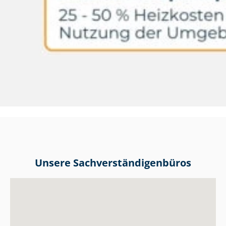
Unsere Sach­ver­stän­di­gen­bü­ros