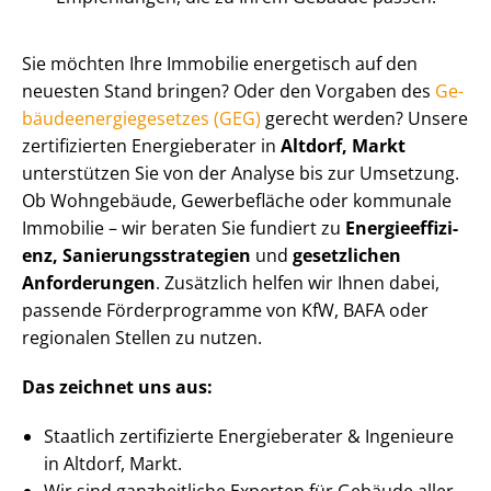
Sie möchten Ihre Immobilie energetisch auf den
neuesten Stand bringen? Oder den Vorgaben des
Ge­
bäu­de­en­er­gie­ge­set­zes (GEG)
gerecht werden? Unsere
zertifizierten Energieberater in
Altdorf, Markt
unterstützen Sie von der Analyse bis zur Umsetzung.
Ob Wohngebäude, Gewerbefläche oder kommunale
Immobilie – wir beraten Sie fundiert zu
En­er­gie­ef­fi­zi­
enz, Sa­nie­rungs­stra­te­gien
und
gesetzlichen
Anforderungen
. Zusätzlich helfen wir Ihnen dabei,
passende Förderprogramme von KfW, BAFA oder
regionalen Stellen zu nutzen.
Das zeichnet uns aus:
Staatlich zertifizierte Energieberater & Ingenieure
in Altdorf, Markt.
Wir sind ganzheitliche Experten für Gebäude aller