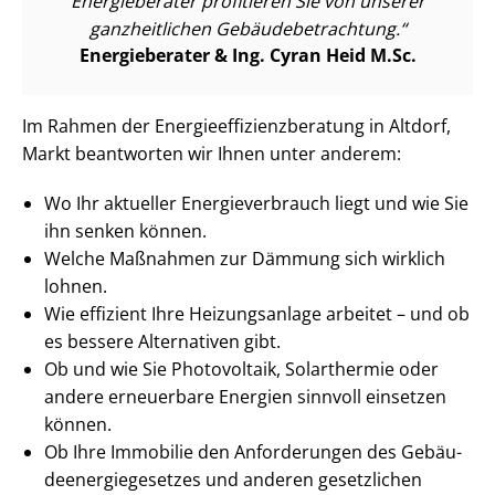
Energieberater profitieren Sie von unserer
ganzheitlichen Ge­bäu­de­be­trach­tung.
Energieberater & Ing. Cyran Heid M.Sc.
Im Rahmen der En­er­gie­ef­fi­zi­enz­be­ra­tung in Altdorf,
Markt beantworten wir Ihnen unter anderem:
Wo Ihr aktueller En­er­gie­ver­brauch liegt und wie Sie
ihn senken können.
Welche Maßnahmen zur Dämmung sich wirklich
lohnen.
Wie effizient Ihre Heizungsanlage arbeitet – und ob
es bessere Alternativen gibt.
Ob und wie Sie Photovoltaik, Solarthermie oder
andere erneuerbare Energien sinnvoll einsetzen
können.
Ob Ihre Immobilie den Anforderungen des Ge­bäu­
de­en­er­gie­ge­set­zes und anderen gesetzlichen