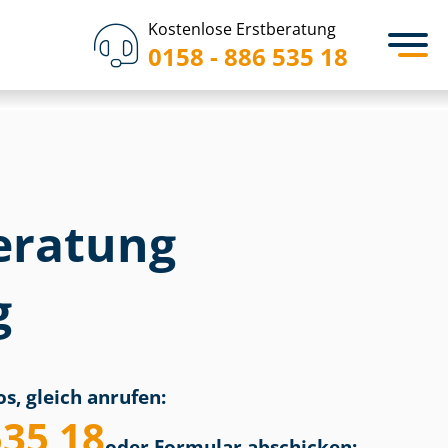
Kostenlose Erstberatung
0158 - 886 535 18
eratung
g
s, gleich anrufen:
535 18
oder Formular abschicken: