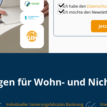
Ich habe den
Datenschu
Ich möchte den Newslet
Jet
en für Wohn- und Nich
Individueller Sa­nie­rungs­fahr­plan Backnang
Ene