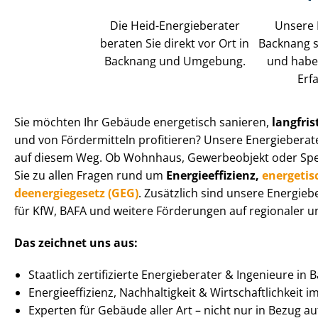
Die Heid-Energieberater
Unsere 
beraten Sie direkt vor Ort in
Backnang si
Backnang und Umgebung.
und habe
Erf
Sie möchten Ihr Gebäude energetisch sanieren,
langfris
und von Fördermitteln profitieren? Unsere Energieberate
auf diesem Weg. Ob Wohnhaus, Gewerbeobjekt oder Spe­zi­a
Sie zu allen Fragen rund um
En­er­gie­ef­fi­zi­enz,
energetis
de­en­er­gie­ge­setz (GEG)
. Zusätzlich sind unsere Energie
für KfW, BAFA und weitere Förderungen auf regionaler un
Das zeichnet uns aus:
Staatlich zertifizierte Energieberater & Ingenieure in
En­er­gie­ef­fi­zi­enz, Nachhaltigkeit & Wirt­schaft­lich­keit 
Experten für Gebäude aller Art – nicht nur in Bezug 