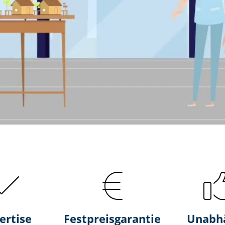
ertise
Fest­preis­ga­ran­tie
Unabh