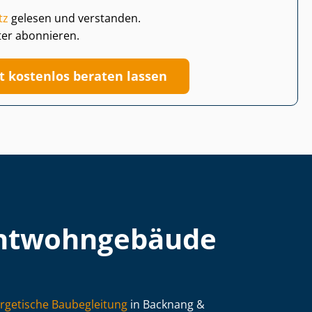
tz
gelesen und verstanden.
ter abonnieren.
zt kostenlos beraten lassen
t­wohn­ge­bäu­de
rgetische Baubegleitung
in Backnang &