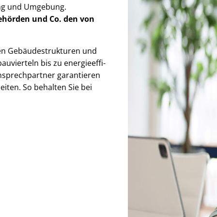
ang und Umgebung.
Behörden
und Co. den von
 Ge­bäu­de­struk­tu­ren und
uvierteln bis zu en­er­gie­ef­fi­
Ansprechpartner garantieren
iten. So behalten Sie bei