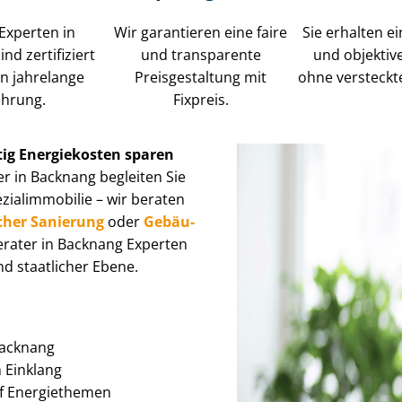
Experten in
Wir garantieren eine faire
Sie erhalten ei
nd zertifiziert
und transparente
und objektiv
n jahrelange
Preisgestaltung mit
ohne versteckt
ahrung.
Fixpreis.
tig Energiekosten sparen
r in Backnang begleiten Sie
l­im­mo­bi­lie – wir beraten
cher Sanierung
oder
Ge­bäu­
berater in Backnang Experten
d staatlicher Ebene.
 Backnang
im Einklang
auf Energiethemen