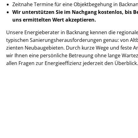
Zeitnahe Termine für eine Objektbegehung in Backn
Wir unterstützen Sie im Nachgang
kostenlos, bis 
uns ermittelten
Wert akzeptieren
.
Unsere Energieberater in Backnang kennen die regionalen
typischen Sa­nie­rungs­her­aus­for­de­run­gen genau: von Altba
zi­en­ten Neubaugebieten. Durch kurze Wege und feste 
wir Ihnen eine persönliche Betreuung ohne lange Warteze
allen Fragen zur En­er­gie­ef­fi­zi­enz jederzeit den Überblick.