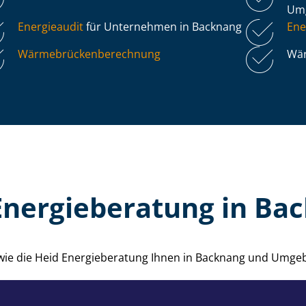
Um
Energieaudit
für Unternehmen in Backnang
Ene
Wär­me­brü­cken­be­rech­nung
Wär
Energieberatung in Ba
 wie die Heid Energieberatung Ihnen in Backnang und Umge