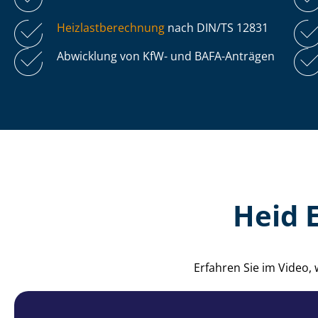
Heiz­last­be­rech­nung
nach DIN/TS 12831
Abwicklung von KfW- und BAFA-Anträgen
Heid 
Erfahren Sie im Video,