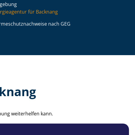
gebung
rgieagentur für Backnang
­me­schutz­nach­wei­se nach GEG
cknang
bung weiterhelfen kann.