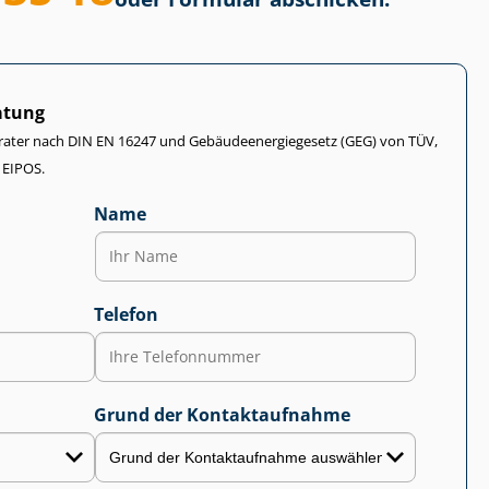
atung
rater nach DIN EN 16247 und Ge­bäu­de­en­er­gie­ge­setz (GEG) von TÜV,
 EIPOS.
Name
Telefon
Grund der Kontaktaufnahme