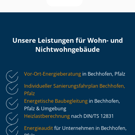
Unsere Leistungen für Wohn- und
Nicht­wohn­ge­bäu­de
Vor-Ort-Energieberatung
in Bechhofen, Pfalz
Individueller Sa­nie­rungs­fahr­plan Bechhofen,
Pfalz
Energetische Baubegleitung
in Bechhofen,
Pfalz & Umgebung
Heiz­last­be­rech­nung
nach DIN/TS 12831
Energieaudit
für Unternehmen in Bechhofen,