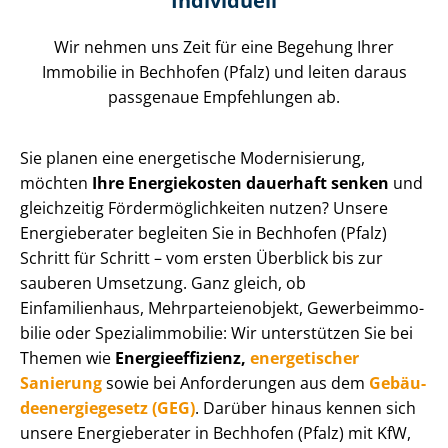
Individuell
Wir nehmen uns Zeit für eine Begehung Ihrer
Immobilie in Bechhofen (Pfalz) und leiten daraus
passgenaue Empfehlungen ab.
Sie planen eine energetische Modernisierung,
möchten
Ihre Energiekosten dauerhaft senken
und
gleichzeitig För­der­mög­lich­kei­ten nutzen? Unsere
Energieberater begleiten Sie in Bechhofen (Pfalz)
Schritt für Schritt – vom ersten Überblick bis zur
sauberen Umsetzung. Ganz gleich, ob
Einfamilienhaus, Mehr­par­tei­en­ob­jekt, Ge­wer­be­im­mo­
bi­lie oder Spe­zi­al­im­mo­bi­lie: Wir unterstützen Sie bei
Themen wie
En­er­gie­ef­fi­zi­enz,
energetischer
Sanierung
sowie bei Anforderungen aus dem
Ge­bäu­
de­en­er­gie­ge­setz (GEG)
. Darüber hinaus kennen sich
unsere Energieberater in Bechhofen (Pfalz) mit KfW,