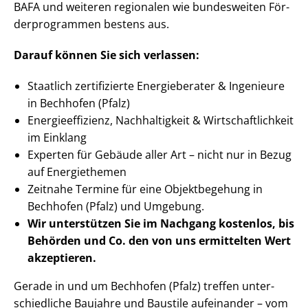
BAFA und weiteren regionalen wie bundesweiten För­
der­pro­gram­men bestens aus.
Darauf können Sie sich verlassen:
Staatlich zertifizierte Energieberater & Ingenieure
in Bechhofen (Pfalz)
En­er­gie­ef­fi­zi­enz, Nachhaltigkeit & Wirt­schaft­lich­keit
im Einklang
Experten für Gebäude aller Art – nicht nur in Bezug
auf Energiethemen
Zeitnahe Termine für eine Objektbegehung in
Bechhofen (Pfalz) und Umgebung.
Wir unterstützen Sie im Nachgang
kostenlos, bis
Behörden
und Co. den von uns ermittelten
Wert
akzeptieren
.
Gerade in und um Bechhofen (Pfalz) treffen un­ter­
schied­li­che Baujahre und Baustile aufeinander – vom