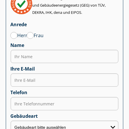
und Ge­bäu­de­en­er­gie­ge­setz (GEG) von TÜV,
DEKRA, IHK, dena und EIPOS.
Anrede
Herr
Frau
Name
Ihre E-Mail
Telefon
Gebäudeart