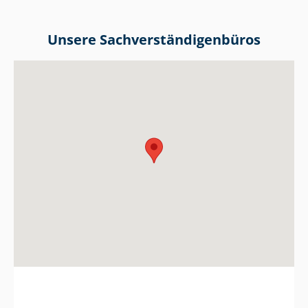
Unsere Sach­ver­stän­di­gen­bü­ros