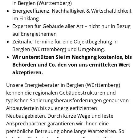
in Berglen (Württemberg)
En­er­gie­ef­fi­zi­enz, Nachhaltigkeit & Wirt­schaft­lich­keit
im Einklang
Experten für Gebäude aller Art – nicht nur in Bezug
auf Energiethemen
Zeitnahe Termine für eine Objektbegehung in
Berglen (Württemberg) und Umgebung.
Wir unterstützen Sie im Nachgang
kostenlos, bis
Behörden
und Co. den von uns ermittelten
Wert
akzeptieren
.
Unsere Energieberater in Berglen (Württemberg)
kennen die regionalen Ge­bäu­de­struk­tu­ren und
typischen Sa­nie­rungs­her­aus­for­de­run­gen genau: von
Altbauvierteln bis zu en­er­gie­ef­fi­zi­en­ten
Neubaugebieten. Durch kurze Wege und feste
Ansprechpartner garantieren wir Ihnen eine
persönliche Betreuung ohne lange Wartezeiten. So