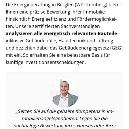
Die Energieberatung in Berglen (Württemberg) bietet
Ihnen eine präzise Bewertung Ihrer Immobilie
hinsichtlich En­er­gie­ef­fi­zi­enz und För­der­mög­lich­kei­
ten. Unsere zertifizierten Sach­ver­stän­di­gen
analysieren alle energetisch relevanten Bauteile
–
inklusive Gebäudehülle, Haustechnik und Lüftung –
und beziehen dabei das Ge­bäu­de­en­er­gie­ge­setz (GEG)
mit ein. So erhalten Sie eine belastbare Basis für
künftige In­ves­ti­ti­ons­ent­schei­dun­gen.
Setzen Sie auf die geballte Kompetenz in Im­
mo­bi­li­en­an­ge­le­gen­hei­ten! Legen Sie die
nachhaltige Bewertung Ihres Hauses oder Ihrer