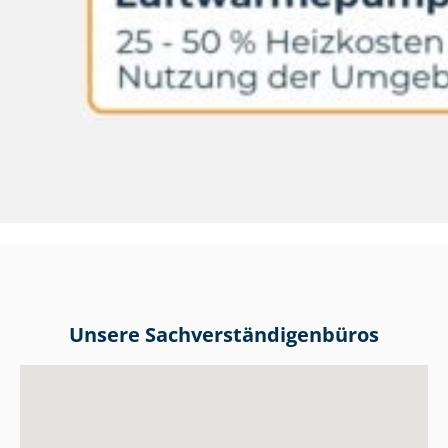
Unsere Sach­ver­stän­di­gen­bü­ros