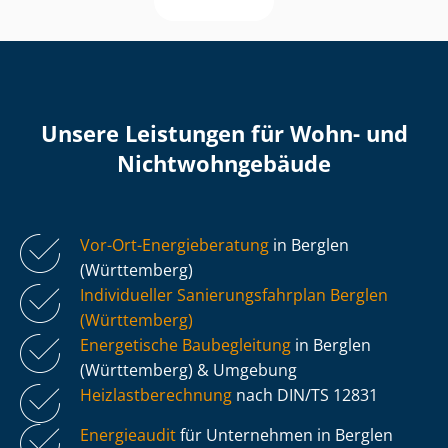
Unsere Leistungen für Wohn- und
Nicht­wohn­ge­bäu­de
Vor-Ort-Energieberatung
in Berglen
(Württemberg)
Individueller Sa­nie­rungs­fahr­plan Berglen
(Württemberg)
Energetische Baubegleitung
in Berglen
(Württemberg) & Umgebung
Heiz­last­be­rech­nung
nach DIN/TS 12831
Energieaudit
für Unternehmen in Berglen