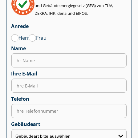
und Ge­bäu­de­en­er­gie­ge­setz (GEG) von TÜV,
DEKRA, IHK, dena und EIPOS.
Anrede
Herr
Frau
Name
Ihre E-Mail
Telefon
Gebäudeart