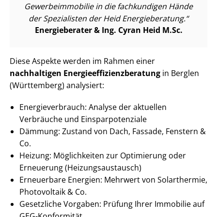
Ge­wer­be­im­mo­bi­lie in die fachkundigen Hände
der Spezialisten der Heid Energieberatung.
Energieberater & Ing. Cyran Heid M.Sc.
Diese Aspekte werden im Rahmen einer
nachhaltigen En­er­gie­ef­fi­zi­enz­be­ra­tung
in Berglen
(Württemberg) analysiert:
En­er­gie­ver­brauch: Analyse der aktuellen
Verbräuche und Ein­spar­po­ten­zia­le
Dämmung: Zustand von Dach, Fassade, Fenstern &
Co.
Heizung: Möglichkeiten zur Optimierung oder
Erneuerung (Hei­zungs­aus­tausch)
Erneuerbare Energien: Mehrwert von Solarthermie,
Photovoltaik & Co.
Gesetzliche Vorgaben: Prüfung Ihrer Immobilie auf
GEG-Konformität