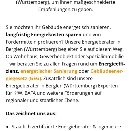
(Württemberg), um Ihnen maß­ge­schnei­der­te
Empfehlungen zu geben.
Sie möchten Ihr Gebäude energetisch sanieren,
langfristig Energiekosten sparen
und von
Fördermitteln profitieren? Unsere Energieberater in
Berglen (Württemberg) begleiten Sie auf diesem Weg.
Ob Wohnhaus, Gewerbeobjekt oder Spe­zi­al­im­mo­bi­lie
– wir beraten Sie zu allen Fragen rund um
En­er­gie­ef­fi­
zi­enz,
energetischer Sanierung
oder
Ge­bäu­de­en­er­
gie­ge­setz (GEG)
. Zusätzlich sind unsere
Energieberater in Berglen (Württemberg) Experten
für KfW, BAFA und weitere Förderungen auf
regionaler und staatlicher Ebene.
Das zeichnet uns aus:
Staatlich zertifizierte Energieberater & Ingenieure