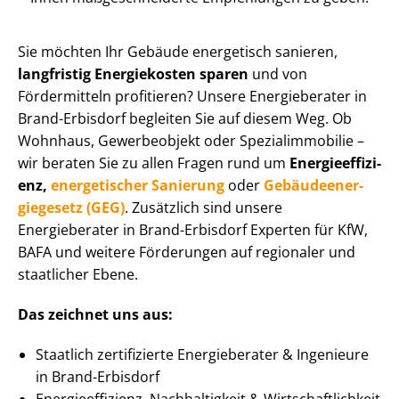
Sie möchten Ihr Gebäude energetisch sanieren,
langfristig Energiekosten sparen
und von
Fördermitteln profitieren? Unsere Energieberater in
Brand-Erbisdorf begleiten Sie auf diesem Weg. Ob
Wohnhaus, Gewerbeobjekt oder Spe­zi­al­im­mo­bi­lie –
wir beraten Sie zu allen Fragen rund um
En­er­gie­ef­fi­zi­
enz,
energetischer Sanierung
oder
Ge­bäu­de­en­er­
gie­ge­setz (GEG)
. Zusätzlich sind unsere
Energieberater in Brand-Erbisdorf Experten für KfW,
BAFA und weitere Förderungen auf regionaler und
staatlicher Ebene.
Das zeichnet uns aus:
Staatlich zertifizierte Energieberater & Ingenieure
in Brand-Erbisdorf
En­er­gie­ef­fi­zi­enz, Nachhaltigkeit & Wirt­schaft­lich­keit