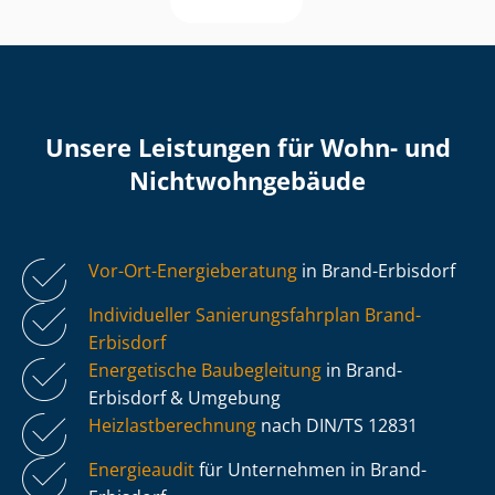
Unsere Leistungen für Wohn- und
Nicht­wohn­ge­bäu­de
Vor-Ort-Energieberatung
in Brand-Erbisdorf
Individueller Sa­nie­rungs­fahr­plan Brand-
Erbisdorf
Energetische Baubegleitung
in Brand-
Erbisdorf & Umgebung
Heiz­last­be­rech­nung
nach DIN/TS 12831
Energieaudit
für Unternehmen in Brand-