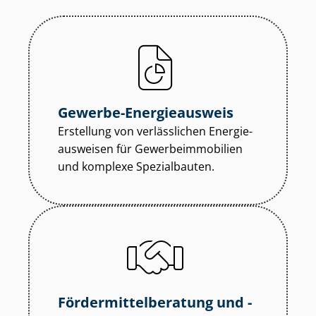
Gewerbe-Energieausweis
Erstellung von verlässlichen En­er­gie­
aus­wei­sen für Ge­wer­be­im­mo­bi­li­en
und komplexe Spezialbauten.
För­der­mit­tel­be­ra­tung und -