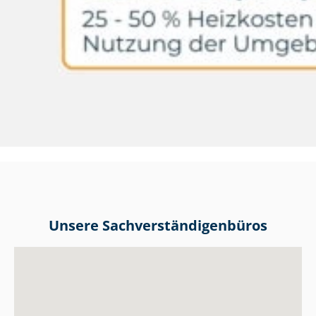
Unsere Sach­ver­stän­di­gen­bü­ros