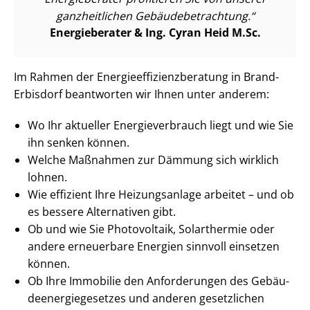
ganzheitlichen Ge­bäu­de­be­trach­tung.
Energieberater & Ing. Cyran Heid M.Sc.
Im Rahmen der En­er­gie­ef­fi­zi­enz­be­ra­tung in Brand-
Erbisdorf beantworten wir Ihnen unter anderem:
Wo Ihr aktueller En­er­gie­ver­brauch liegt und wie Sie
ihn senken können.
Welche Maßnahmen zur Dämmung sich wirklich
lohnen.
Wie effizient Ihre Heizungsanlage arbeitet – und ob
es bessere Alternativen gibt.
Ob und wie Sie Photovoltaik, Solarthermie oder
andere erneuerbare Energien sinnvoll einsetzen
können.
Ob Ihre Immobilie den Anforderungen des Ge­bäu­
de­en­er­gie­ge­set­zes und anderen gesetzlichen