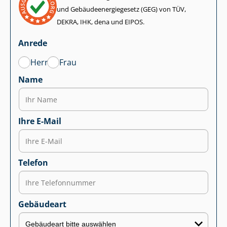
und Ge­bäu­de­en­er­gie­ge­setz (GEG) von TÜV,
DEKRA, IHK, dena und EIPOS.
Anrede
Herr
Frau
Name
Ihre E-Mail
Telefon
Gebäudeart