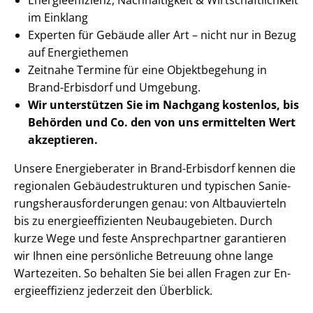
im Einklang
Experten für Gebäude aller Art – nicht nur in Bezug
auf Energiethemen
Zeitnahe Termine für eine Objektbegehung in
Brand-Erbisdorf und Umgebung.
Wir unterstützen Sie im Nachgang
kostenlos, bis
Behörden
und Co. den von uns ermittelten
Wert
akzeptieren
.
Unsere Energieberater in Brand-Erbisdorf kennen die
regionalen Ge­bäu­de­struk­tu­ren und typischen Sa­nie­
rungs­her­aus­for­de­run­gen genau: von Altbauvierteln
bis zu en­er­gie­ef­fi­zi­en­ten Neubaugebieten. Durch
kurze Wege und feste Ansprechpartner garantieren
wir Ihnen eine persönliche Betreuung ohne lange
Wartezeiten. So behalten Sie bei allen Fragen zur En­
er­gie­ef­fi­zi­enz jederzeit den Überblick.