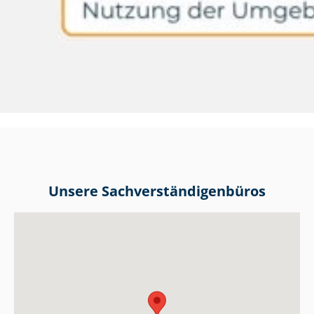
Unsere Sach­ver­stän­di­gen­bü­ros