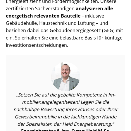
En­er­gie­ef­fi­zi­enz und För­der­mög­lich­kei­ten. Unsere
zertifizierten Sach­ver­stän­di­gen
analysieren alle
energetisch relevanten Bauteile
– inklusive
Gebäudehülle, Haustechnik und Lüftung – und
beziehen dabei das Ge­bäu­de­en­er­gie­ge­setz (GEG) mit
ein. So erhalten Sie eine belastbare Basis für künftige
In­ves­ti­ti­ons­ent­schei­dun­gen.
Setzen Sie auf die geballte Kompetenz in Im­
mo­bi­li­en­an­ge­le­gen­hei­ten! Legen Sie die
nachhaltige Bewertung Ihres Hauses oder Ihrer
Ge­wer­be­im­mo­bi­lie in die fachkundigen Hände
der Spezialisten der Heid Energieberatung.
Energieberater & Ing. Cyran Heid M.Sc.