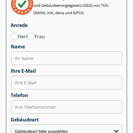
und Ge­bäu­de­en­er­gie­ge­setz (GEG) von TÜV,
DEKRA, IHK, dena und EIPOS.
Anrede
Herr
Frau
Name
Ihre E-Mail
Telefon
Gebäudeart