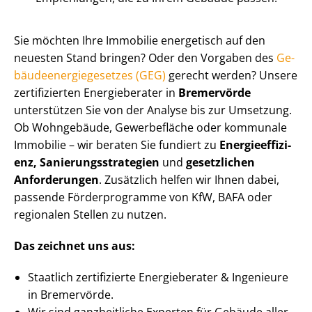
Sie möchten Ihre Immobilie energetisch auf den
neuesten Stand bringen? Oder den Vorgaben des
Ge­
bäu­de­en­er­gie­ge­set­zes (GEG)
gerecht werden? Unsere
zertifizierten Energieberater in
Bremervörde
unterstützen Sie von der Analyse bis zur Umsetzung.
Ob Wohngebäude, Gewerbefläche oder kommunale
Immobilie – wir beraten Sie fundiert zu
En­er­gie­ef­fi­zi­
enz, Sa­nie­rungs­stra­te­gien
und
gesetzlichen
Anforderungen
. Zusätzlich helfen wir Ihnen dabei,
passende Förderprogramme von KfW, BAFA oder
regionalen Stellen zu nutzen.
Das zeichnet uns aus:
Staatlich zertifizierte Energieberater & Ingenieure
in Bremervörde.
Wir sind ganzheitliche Experten für Gebäude aller