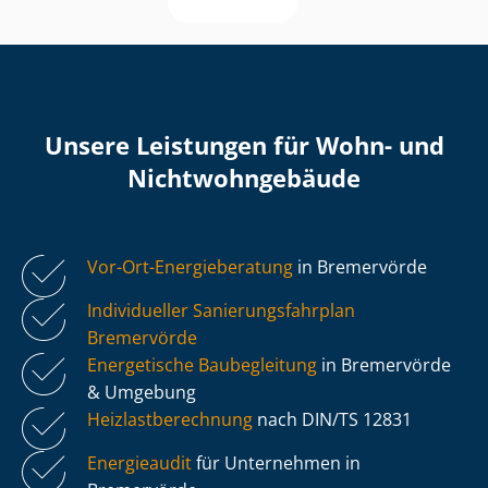
Unsere Leistungen für Wohn- und
Nicht­wohn­ge­bäu­de
Vor-Ort-Energieberatung
in Bremervörde
Individueller Sa­nie­rungs­fahr­plan
Bremervörde
Energetische Baubegleitung
in Bremervörde
& Umgebung
Heiz­last­be­rech­nung
nach DIN/TS 12831
Energieaudit
für Unternehmen in