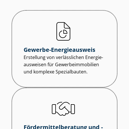
Gewerbe-Energieausweis
Erstellung von verlässlichen En­er­gie­
aus­wei­sen für Ge­wer­be­im­mo­bi­li­en
und komplexe Spezialbauten.
För­der­mit­tel­be­ra­tung und -