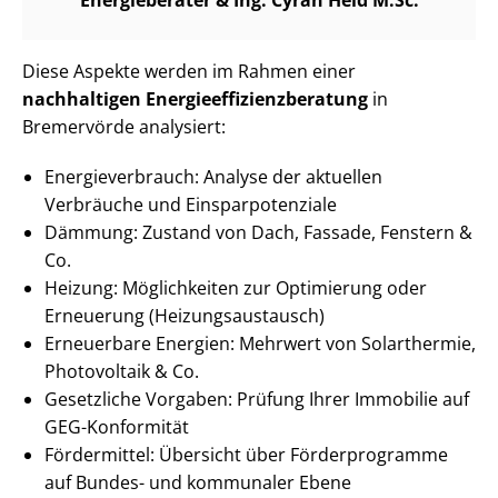
Diese Aspekte werden im Rahmen einer
nachhaltigen En­er­gie­ef­fi­zi­enz­be­ra­tung
in
Bremervörde analysiert:
En­er­gie­ver­brauch: Analyse der aktuellen
Verbräuche und Ein­spar­po­ten­zia­le
Dämmung: Zustand von Dach, Fassade, Fenstern &
Co.
Heizung: Möglichkeiten zur Optimierung oder
Erneuerung (Hei­zungs­aus­tausch)
Erneuerbare Energien: Mehrwert von Solarthermie,
Photovoltaik & Co.
Gesetzliche Vorgaben: Prüfung Ihrer Immobilie auf
GEG-Konformität
Fördermittel: Übersicht über Förderprogramme
auf Bundes- und kommunaler Ebene