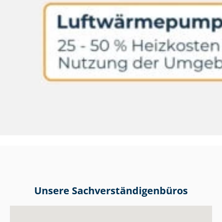
Unsere Sach­ver­stän­di­gen­bü­ros