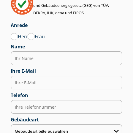
und Ge­bäu­de­en­er­gie­ge­setz (GEG) von TÜV,
DEKRA, IHK, dena und EIPOS.
Anrede
Herr
Frau
Name
Ihre E-Mail
Telefon
Gebäudeart