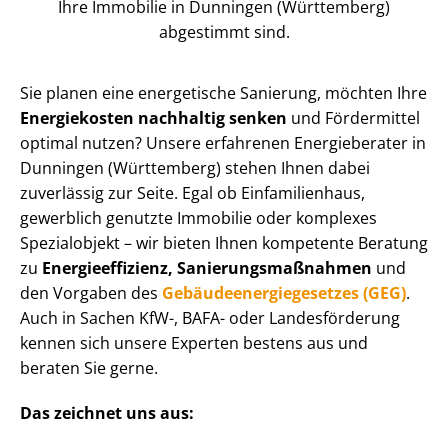
Ihre Immobilie in Dunningen (Württemberg)
abgestimmt sind.
Sie planen eine energetische Sanierung, möchten Ihre
Energiekosten nachhaltig senken
und Fördermittel
optimal nutzen? Unsere erfahrenen Energieberater in
Dunningen (Württemberg) stehen Ihnen dabei
zuverlässig zur Seite. Egal ob Einfamilienhaus,
gewerblich genutzte Immobilie oder komplexes
Spezialobjekt – wir bieten Ihnen kompetente Beratung
zu
En­er­gie­ef­fi­zi­enz, Sa­nie­rungs­maß­nah­men
und
den Vorgaben des
Ge­bäu­de­en­er­gie­ge­set­zes (GEG)
.
Auch in Sachen KfW-, BAFA- oder Landesförderung
kennen sich unsere Experten bestens aus und
beraten Sie gerne.
Das zeichnet uns aus: