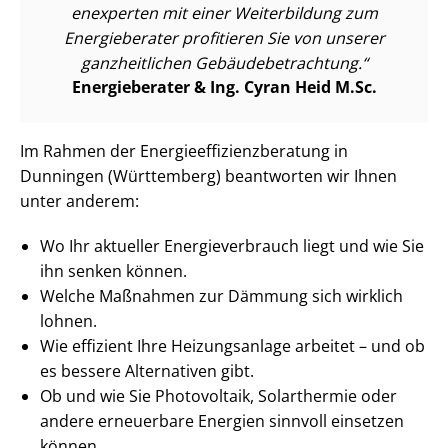
en­ex­per­ten mit einer Weiterbildung zum
Energieberater profitieren Sie von unserer
ganzheitlichen Ge­bäu­de­be­trach­tung.
Energieberater & Ing. Cyran Heid M.Sc.
Im Rahmen der En­er­gie­ef­fi­zi­enz­be­ra­tung in
Dunningen (Württemberg) beantworten wir Ihnen
unter anderem:
Wo Ihr aktueller En­er­gie­ver­brauch liegt und wie Sie
ihn senken können.
Welche Maßnahmen zur Dämmung sich wirklich
lohnen.
Wie effizient Ihre Heizungsanlage arbeitet – und ob
es bessere Alternativen gibt.
Ob und wie Sie Photovoltaik, Solarthermie oder
andere erneuerbare Energien sinnvoll einsetzen
können.