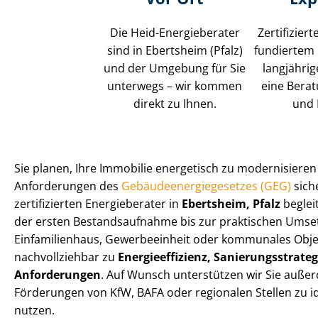
Die Heid-Energieberater
Zertifizier
sind in Ebertsheim (Pfalz)
fundiertem
und der Umgebung für Sie
langjährig
unterwegs – wir kommen
eine Berat
direkt zu Ihnen.
und 
Sie planen, Ihre Immobilie energetisch zu modernisiere
Anforderungen des
Ge­bäu­de­en­er­gie­ge­set­zes (GEG)
sich
zertifizierten Energieberater in
Ebertsheim, Pfalz
begleit
der ersten Be­stands­auf­nah­me bis zur praktischen Umse
Einfamilienhaus, Gewerbeeinheit oder kommunales Objek
nachvollziehbar zu
En­er­gie­ef­fi­zi­enz, Sa­nie­rungs­stra­te­
Anforderungen
. Auf Wunsch unterstützen wir Sie auße
Förderungen von KfW, BAFA oder regionalen Stellen zu ide
nutzen.