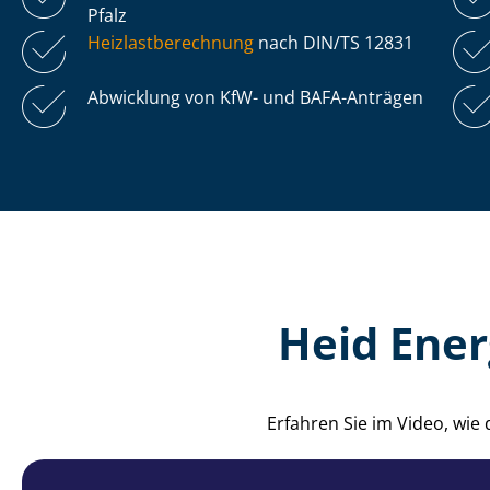
Pfalz
Heiz­last­be­rech­nung
nach DIN/TS 12831
Abwicklung von KfW- und BAFA-Anträgen
Heid Ener
Erfahren Sie im Video, wie