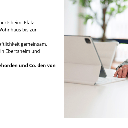
bertsheim, Pfalz.
Wohnhaus bis zur
haft­lich­keit gemeinsam.
 in Ebertsheim und
Behörden
und Co. den von