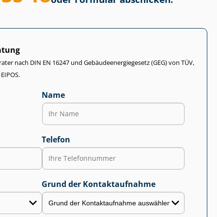
atung
rater nach DIN EN 16247 und Ge­bäu­de­en­er­gie­ge­setz (GEG) von TÜV,
 EIPOS.
Name
Telefon
Grund der Kontaktaufnahme