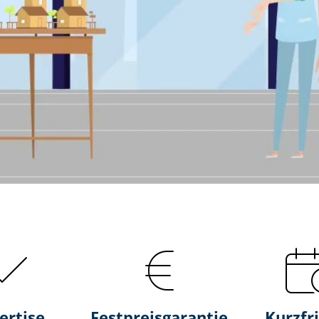
ertise
Fest­preis­ga­ran­tie
Kurzfri