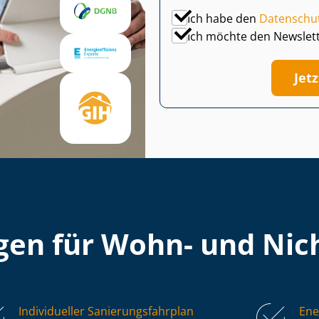
Ich habe den
Datenschu
Ich möchte den Newslet
Jet
en für Wohn- und Nich
Individueller Sa­nie­rungs­fahr­plan
Ene