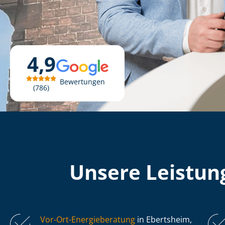
4,9
Bewertungen
786
Unsere Leistung
Vor-Ort-Energieberatung
in Ebertsheim,