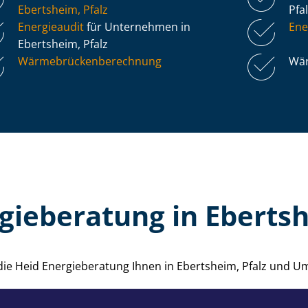
Ebertsheim, Pfalz
Pfa
Energieaudit
für Unternehmen in
Ene
Ebertsheim, Pfalz
Wär­me­brü­cken­be­rech­nung
Wär
gieberatung in Ebertsh
 die Heid Energieberatung Ihnen in Ebertsheim, Pfalz und 