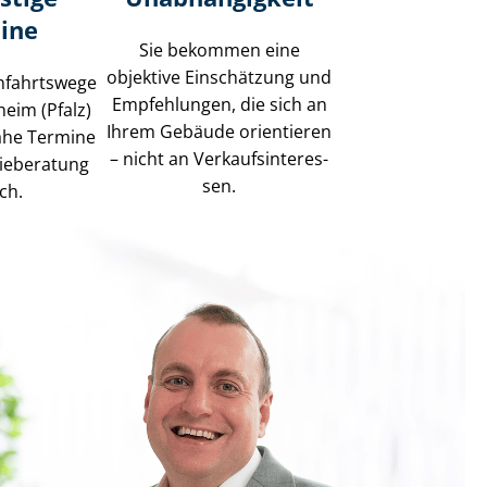
ine
Sie bekommen eine
objektive Einschätzung und
nfahrtswege
Empfehlungen, die sich an
heim (Pfalz)
Ihrem Gebäude orientieren
nahe Termine
– nicht an Ver­kaufs­in­ter­es­
gieberatung
sen.
ch.