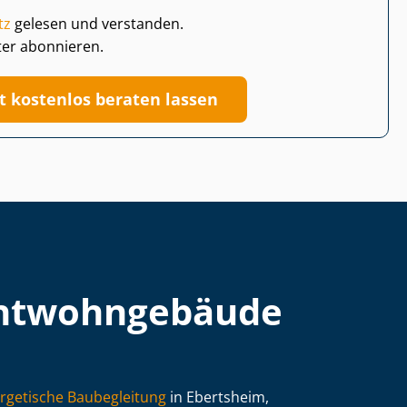
tz
gelesen und verstanden.
ter abonnieren.
zt kostenlos beraten lassen
t­wohn­ge­bäu­de
rgetische Baubegleitung
in Ebertsheim,