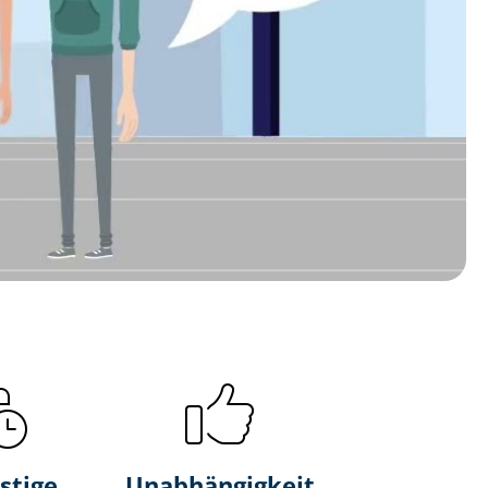
stige
Unabhängigkeit