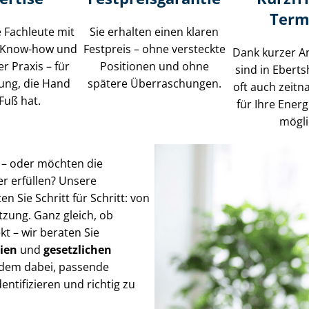
Term
te Fachleute mit
Sie erhalten einen klaren
 Know-how und
Festpreis – ohne versteckte
Dank kurzer A
er Praxis – für
Positionen und ohne
sind in Eberts
ung, die Hand
spätere Überraschungen.
oft auch zeit
Fuß hat.
für Ihre Ener
mögli
n – oder möchten die
er erfüllen? Unsere
en Sie Schritt für Schritt: von
tzung. Ganz gleich, ob
t – wir beraten Sie
gien
und
gesetzlichen
rdem dabei, passende
ntifizieren und richtig zu