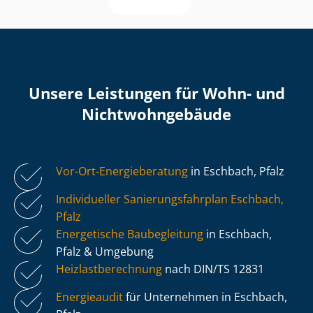
Unsere Leistungen für Wohn- und
Nicht­wohn­ge­bäu­de
Vor-Ort-Energieberatung
in Eschbach, Pfalz
Individueller Sa­nie­rungs­fahr­plan Eschbach,
Pfalz
Energetische Baubegleitung
in Eschbach,
Pfalz & Umgebung
Heiz­last­be­rech­nung
nach DIN/TS 12831
Energieaudit
für Unternehmen in Eschbach,