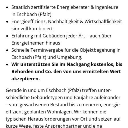
Staatlich zertifizierte Energieberater & Ingenieure
in Eschbach (Pfalz)
En­er­gie­ef­fi­zi­enz, Nachhaltigkeit & Wirt­schaft­lich­keit
sinnvoll kombiniert
Erfahrung mit Gebäuden jeder Art – auch über
Energiethemen hinaus
Schnelle Terminvergabe für die Objektbegehung in
Eschbach (Pfalz) und Umgebung.
Wir unterstützen Sie im Nachgang
kostenlos, bis
Behörden
und Co. den von uns ermittelten
Wert
akzeptieren
.
Gerade in und um Eschbach (Pfalz) treffen un­ter­
schied­li­che Gebäudetypen und Baujahre aufeinander
– vom gewachsenen Bestand bis zu neueren, en­er­gie­
ef­fi­zi­ent geplanten Wohnlagen. Wir kennen die
typischen Her­aus­for­de­run­gen vor Ort und setzen auf
kurze Wege, feste Ansprechpartner und eine