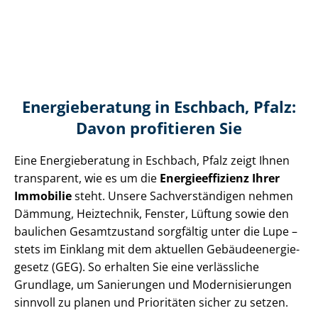
Energieberatung in Eschbach, Pfalz:
Davon profitieren Sie
Eine Energieberatung in Eschbach, Pfalz zeigt Ihnen
transparent, wie es um die
En­er­gie­ef­fi­zi­enz Ihrer
Immobilie
steht. Unsere Sach­ver­stän­di­gen nehmen
Dämmung, Heiztechnik, Fenster, Lüftung sowie den
baulichen Gesamtzustand sorgfältig unter die Lupe –
stets im Einklang mit dem aktuellen Ge­bäu­de­en­er­gie­
ge­setz (GEG). So erhalten Sie eine verlässliche
Grundlage, um Sanierungen und Mo­der­ni­sie­run­gen
sinnvoll zu planen und Prioritäten sicher zu setzen.