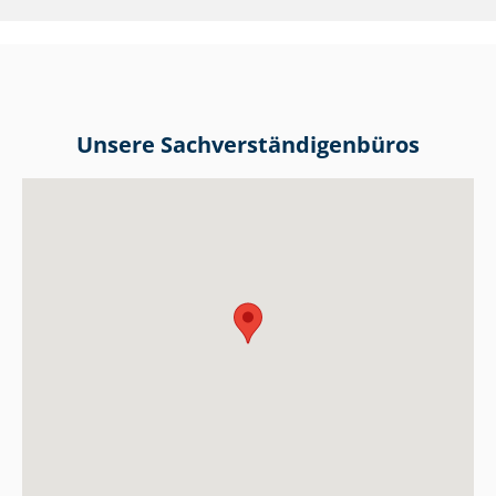
Unsere Sach­ver­stän­di­gen­bü­ros