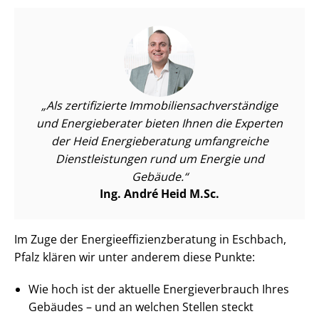
Als zertifizierte Im­mo­bi­li­en­sach­ver­stän­di­ge
und Energieberater bieten Ihnen die Experten
der Heid Energieberatung umfangreiche
Dienst­leis­tun­gen rund um Energie und
Gebäude.
Ing. André Heid M.Sc.
Im Zuge der En­er­gie­ef­fi­zi­enz­be­ra­tung in Eschbach,
Pfalz klären wir unter anderem diese Punkte:
Wie hoch ist der aktuelle En­er­gie­ver­brauch Ihres
Gebäudes – und an welchen Stellen steckt