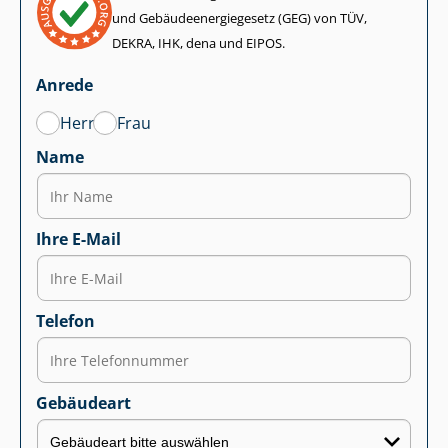
und Ge­bäu­de­en­er­gie­ge­setz (GEG) von TÜV,
DEKRA, IHK, dena und EIPOS.
Anrede
Herr
Frau
Name
Ihre E-Mail
Telefon
Gebäudeart