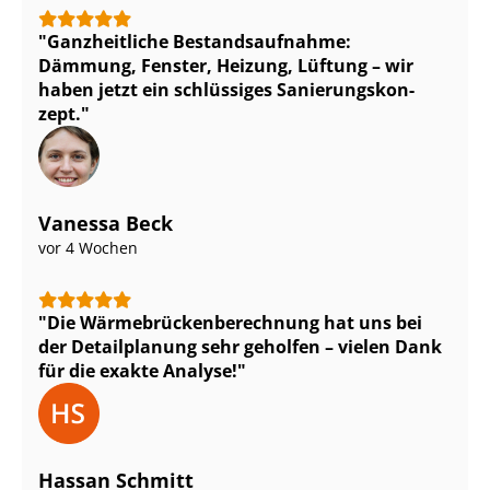
Ganzheitliche Be­stands­auf­nah­me:
Dämmung, Fenster, Heizung, Lüftung – wir
haben jetzt ein schlüssiges Sa­nie­rungs­kon­
zept.
Vanessa Beck
vor 4 Wochen
Die Wär­me­brü­cken­be­rech­nung hat uns bei
der Detailplanung sehr geholfen – vielen Dank
für die exakte Analyse!
Hassan Schmitt