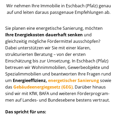
Wir nehmen Ihre Immobilie in Eschbach (Pfalz) genau
auf und leiten daraus passgenaue Empfehlungen ab.
Sie planen eine energetische Sanierung, möchten
Ihre Energiekosten dauerhaft senken
und
gleichzeitig mögliche Fördermittel ausschöpfen?
Dabei unterstützen wir Sie mit einer klaren,
strukturierten Beratung – von der ersten
Einschätzung bis zur Umsetzung. In Eschbach (Pfalz)
betreuen wir Wohnimmobilien, Gewerbeobjekte und
Spe­zi­al­im­mo­bi­li­en und beantworten Ihre Fragen rund
um
En­er­gie­ef­fi­zi­enz,
energetischer Sanierung
sowie
das
Ge­bäu­de­en­er­gie­ge­setz (GEG)
. Darüber hinaus
sind wir mit KfW, BAFA und weiteren För­der­pro­gram­
men auf Landes- und Bundesebene bestens vertraut.
Das spricht für uns: