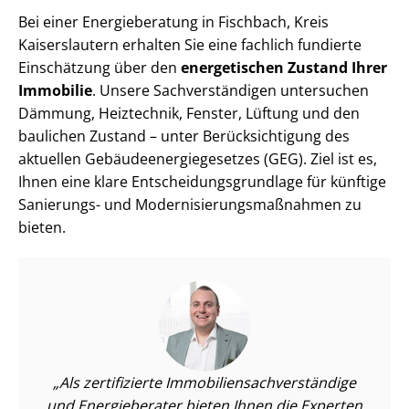
Bei einer Energieberatung in Fischbach, Kreis
Kaiserslautern erhalten Sie eine fachlich fundierte
Einschätzung über den
energetischen Zustand Ihrer
Immobilie
. Unsere Sach­ver­stän­di­gen untersuchen
Dämmung, Heiztechnik, Fenster, Lüftung und den
baulichen Zustand – unter Be­rück­sich­ti­gung des
aktuellen Ge­bäu­de­en­er­gie­ge­set­zes (GEG). Ziel ist es,
Ihnen eine klare Ent­schei­dungs­grund­la­ge für künftige
Sanierungs- und Mo­der­ni­sie­rungs­maß­nah­men zu
bieten.
Als zertifizierte Im­mo­bi­li­en­sach­ver­stän­di­ge
und Energieberater bieten Ihnen die Experten