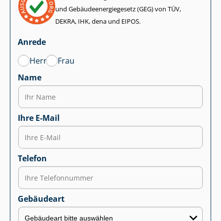
und Ge­bäu­de­en­er­gie­ge­setz (GEG) von TÜV,
DEKRA, IHK, dena und EIPOS.
Anrede
Herr
Frau
Name
Ihre E-Mail
Telefon
Gebäudeart