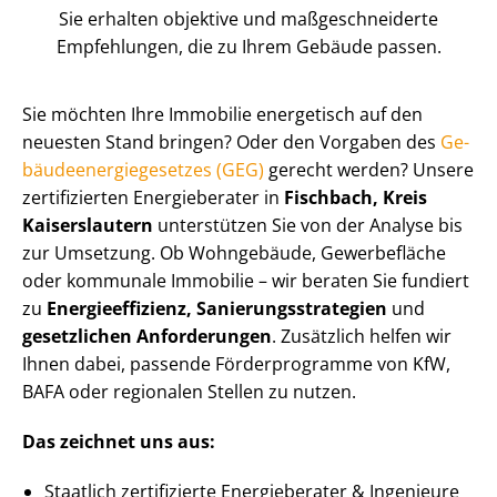
Sie erhalten objektive und maß­ge­schnei­der­te
Empfehlungen, die zu Ihrem Gebäude passen.
Sie möchten Ihre Immobilie energetisch auf den
neuesten Stand bringen? Oder den Vorgaben des
Ge­
bäu­de­en­er­gie­ge­set­zes (GEG)
gerecht werden? Unsere
zertifizierten Energieberater in
Fischbach, Kreis
Kaiserslautern
unterstützen Sie von der Analyse bis
zur Umsetzung. Ob Wohngebäude, Gewerbefläche
oder kommunale Immobilie – wir beraten Sie fundiert
zu
En­er­gie­ef­fi­zi­enz, Sa­nie­rungs­stra­te­gien
und
gesetzlichen Anforderungen
. Zusätzlich helfen wir
Ihnen dabei, passende Förderprogramme von KfW,
BAFA oder regionalen Stellen zu nutzen.
Das zeichnet uns aus:
Staatlich zertifizierte Energieberater & Ingenieure