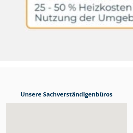
Unsere Sach­ver­stän­di­gen­bü­ros