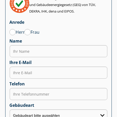
und Ge­bäu­de­en­er­gie­ge­setz (GEG) von TÜV,
DEKRA, IHK, dena und EIPOS.
Anrede
Herr
Frau
Name
Ihre E-Mail
Telefon
Gebäudeart