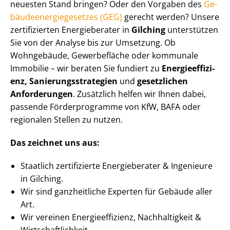
neuesten Stand bringen? Oder den Vorgaben des
Ge­
bäu­de­en­er­gie­ge­set­zes (GEG)
gerecht werden? Unsere
zertifizierten Energieberater in
Gilching
unterstützen
Sie von der Analyse bis zur Umsetzung. Ob
Wohngebäude, Gewerbefläche oder kommunale
Immobilie – wir beraten Sie fundiert zu
En­er­gie­ef­fi­zi­
enz, Sa­nie­rungs­stra­te­gien
und
gesetzlichen
Anforderungen
. Zusätzlich helfen wir Ihnen dabei,
passende Förderprogramme von KfW, BAFA oder
regionalen Stellen zu nutzen.
Das zeichnet uns aus:
Staatlich zertifizierte Energieberater & Ingenieure
in Gilching.
Wir sind ganzheitliche Experten für Gebäude aller
Art.
Wir vereinen En­er­gie­ef­fi­zi­enz, Nachhaltigkeit &
Wirt­schaft­lich­keit.