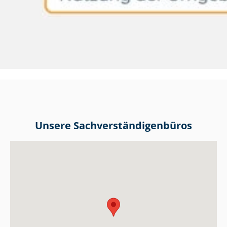
Unsere Sach­ver­stän­di­gen­bü­ros