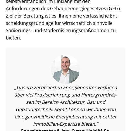
selbst­ver­ständ­lich im Einklang mit den
Anforderungen des Ge­bäu­de­en­er­gie­ge­set­zes (GEG).
Ziel der Beratung ist es, Ihnen eine verlässliche Ent­
schei­dungs­grund­la­ge für wirtschaftlich sinnvolle
Sanierungs- und Mo­der­ni­sie­rungs­maß­nah­men zu
bieten.
Unsere zertifizierten Energieberater verfügen
über viel Praxiserfahrung und Hin­ter­grund­wis­
sen im Bereich Architektur, Bau und
Gebäudetechnik. Somit können wir Ihnen von
eine ganzheitliche Energieberatung mit echter
Immobilien-Expertise bieten.
Energieberater & Ing. Cyran Heid M.Sc.