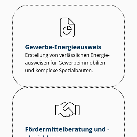
Gewerbe-Energieausweis
Erstellung von verlässlichen En­er­gie­
aus­wei­sen für Ge­wer­be­im­mo­bi­li­en
und komplexe Spezialbauten.
För­der­mit­tel­be­ra­tung und -