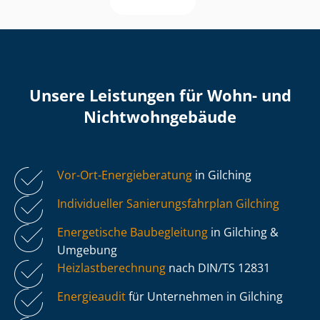
Unsere Leistungen für Wohn- und
Nicht­wohn­ge­bäu­de
Vor-Ort-Energieberatung
in Gilching
Individueller Sa­nie­rungs­fahr­plan Gilching
Energetische Baubegleitung
in Gilching &
Umgebung
Heiz­last­be­rech­nung
nach DIN/TS 12831
Energieaudit
für Unternehmen in Gilching