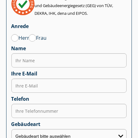
und Ge­bäu­de­en­er­gie­ge­setz (GEG) von TÜV,
DEKRA, IHK, dena und EIPOS.
Anrede
Herr
Frau
Name
Ihre E-Mail
Telefon
Gebäudeart