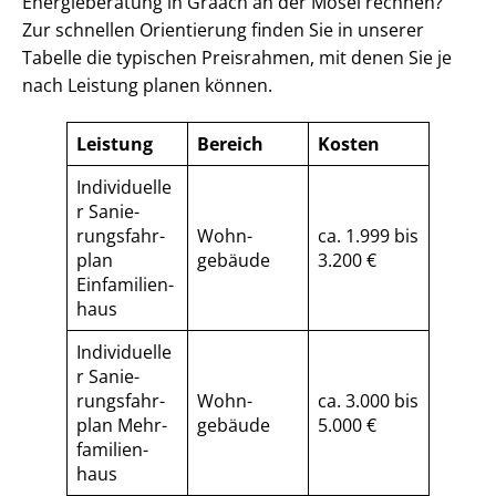
Energieberatung in Graach an der Mosel rechnen?
Zur schnellen Orientierung finden Sie in unserer
Tabelle die typischen Preisrahmen, mit denen Sie je
nach Leistung planen können.
Leistung
Bereich
Kosten
Individuelle
r Sa­nie­
rungs­fahr­
Wohn­
ca. 1.999 bis
plan
gebäude
3.200 €
Einfamilien­
haus
Individuelle
r Sa­nie­
rungs­fahr­
Wohn­
ca. 3.000 bis
plan Mehr­
gebäude
5.000 €
fa­mi­li­en­
haus