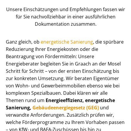
Unsere Einschätzungen und Empfehlungen fassen wir
für Sie nachvollziehbar in einer ausführlichen
Dokumentation zusammen.
Ganz gleich, ob
energetische Sanierung
, die spürbare
Reduzierung Ihrer Energiekosten oder die
Beantragung von Fördermitteln: Unsere
Energieberater begleiten Sie in Graach an der Mosel
Schritt für Schritt – von der ersten Einschätzung bis
zur konkreten Umsetzung. Wir beraten Eigentümer
von Wohn- und Ge­wer­be­im­mo­bi­li­en ebenso wie bei
komplexen Spezialbauen. Dabei klären wir alle
Themen rund um
En­er­gie­ef­fi­zi­enz, energetische
Sanierung,
Ge­bäu­de­en­er­gie­ge­setz (GEG)
und
verwandte Anforderungen. Zusätzlich prüfen wir,
welche Förderprogramme zu Ihrem Vorhaben passen
– von KfW- und BAFA-Zuschüssen bis hin zu