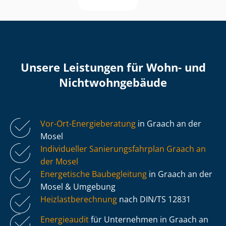
Unsere Leistungen für Wohn- und
Nicht­wohn­ge­bäu­de
Vor-Ort-Energieberatung
in Graach an der
Mosel
Individueller Sa­nie­rungs­fahr­plan Graach an
der Mosel
Energetische Baubegleitung
in Graach an der
Mosel & Umgebung
Heiz­last­be­rech­nung
nach DIN/TS 12831
Energieaudit
für Unternehmen in Graach an