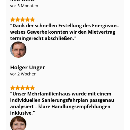
vor 3 Monaten
Dank der schnellen Erstellung des En­er­gie­aus­
wei­ses Gewerbe konnten wir den Mietvertrag
termingerecht abschließen.
Holger Unger
vor 2 Wochen
Unser Mehr­fa­mi­li­en­haus wurde mit einem
individuellen Sa­nie­rungs­fahr­plan passgenau
analysiert – klare Hand­lungs­emp­feh­lun­gen
inklusive.