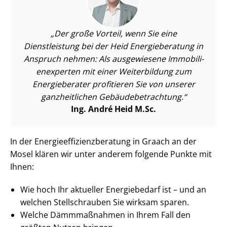
Der große Vorteil, wenn Sie eine
Dienstleistung bei der Heid Energieberatung in
Anspruch nehmen: Als ausgewiesene Im­mo­bi­li­
en­ex­per­ten mit einer Weiterbildung zum
Energieberater profitieren Sie von unserer
ganzheitlichen Ge­bäu­de­be­trach­tung.
Ing. André Heid M.Sc.
In der En­er­gie­ef­fi­zi­enz­be­ra­tung in Graach an der
Mosel klären wir unter anderem folgende Punkte mit
Ihnen:
Wie hoch Ihr aktueller Energiebedarf ist – und an
welchen Stellschrauben Sie wirksam sparen.
Welche Dämmmaßnahmen in Ihrem Fall den