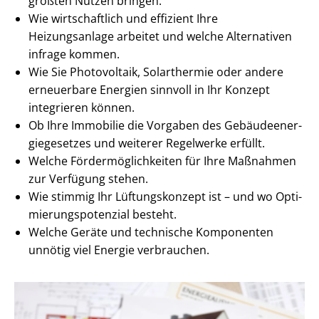
größten Nutzen bringen.
Wie wirtschaftlich und effizient Ihre
Heizungsanlage arbeitet und welche Alternativen
infrage kommen.
Wie Sie Photovoltaik, Solarthermie oder andere
erneuerbare Energien sinnvoll in Ihr Konzept
integrieren können.
Ob Ihre Immobilie die Vorgaben des Ge­bäu­de­en­er­
gie­ge­set­zes und weiterer Regelwerke erfüllt.
Welche För­der­mög­lich­kei­ten für Ihre Maßnahmen
zur Verfügung stehen.
Wie stimmig Ihr Lüftungskonzept ist – und wo Op­ti­
mie­rungs­po­ten­zi­al besteht.
Welche Geräte und technische Komponenten
unnötig viel Energie verbrauchen.