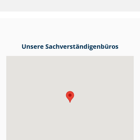
Unsere Sach­ver­stän­di­gen­bü­ros