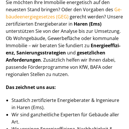
Sie möchten Ihre Immobilie energetisch auf den
neuesten Stand bringen? Oder den Vorgaben des
Ge­
bäu­de­en­er­gie­ge­set­zes (GEG)
gerecht werden? Unsere
zertifizierten Energieberater in
Haren (Ems)
unterstützen Sie von der Analyse bis zur Umsetzung.
Ob Wohngebäude, Gewerbefläche oder kommunale
Immobilie – wir beraten Sie fundiert zu
En­er­gie­ef­fi­zi­
enz, Sa­nie­rungs­stra­te­gien
und
gesetzlichen
Anforderungen
. Zusätzlich helfen wir Ihnen dabei,
passende Förderprogramme von KfW, BAFA oder
regionalen Stellen zu nutzen.
Das zeichnet uns aus:
Staatlich zertifizierte Energieberater & Ingenieure
in Haren (Ems).
Wir sind ganzheitliche Experten für Gebäude aller
Art.
Wir vereinen En­er­gie­ef­fi­zi­enz, Nachhaltigkeit &