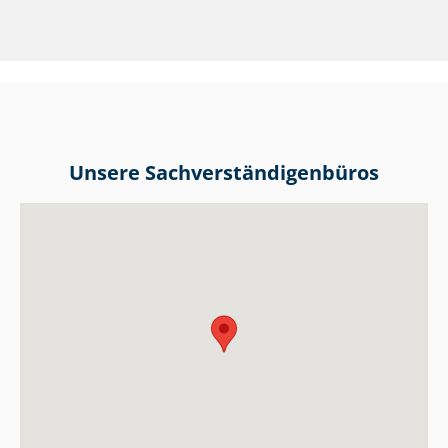
Unsere Sach­ver­stän­di­gen­bü­ros