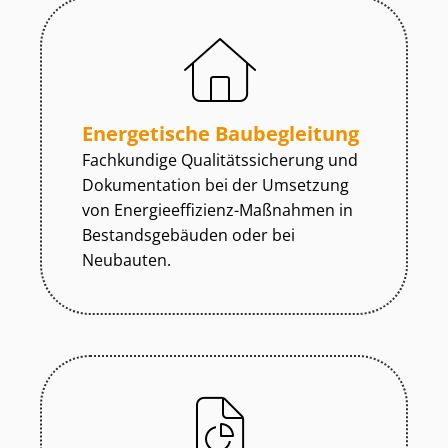
Energetische Baubegleitung
Fachkundige Qua­li­täts­si­che­rung und
Dokumentation bei der Umsetzung
von En­er­gie­ef­fi­zi­enz-Maßnahmen in
Be­stands­ge­bäu­den oder bei
Neubauten.