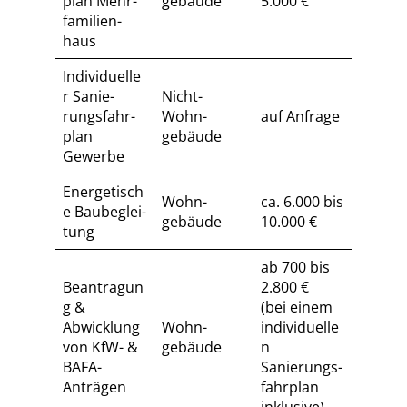
plan Mehr­
gebäude
5.000 €
fa­mi­li­en­
haus
Individuelle
r Sa­nie­
Nicht-
rungs­fahr­
Wohn­
auf Anfrage
plan
gebäude
Gewerbe
Energetisch
Wohn­
ca. 6.000 bis
e Baubeglei­
gebäude
10.000 €
tung
ab 700 bis
Beantragun
2.800 €
g &
(bei einem
Abwicklung
Wohn­
individuelle
von KfW- &
gebäude
n
BAFA-
Sa­nie­rungs­
Anträgen
fahr­plan