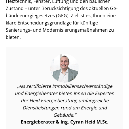
Heiztechnik, Fenster, Lüftung und den baulichen
Zustand – unter Be­rück­sich­ti­gung des aktuellen Ge­
bäu­de­en­er­gie­ge­set­zes (GEG). Ziel ist es, Ihnen eine
klare Ent­schei­dungs­grund­la­ge für künftige
Sanierungs- und Mo­der­ni­sie­rungs­maß­nah­men zu
bieten.
Als zertifizierte Im­mo­bi­li­en­sach­ver­stän­di­ge
und Energieberater bieten Ihnen die Experten
der Heid Energieberatung umfangreiche
Dienst­leis­tun­gen rund um Energie und
Gebäude.
Energieberater & Ing. Cyran Heid M.Sc.