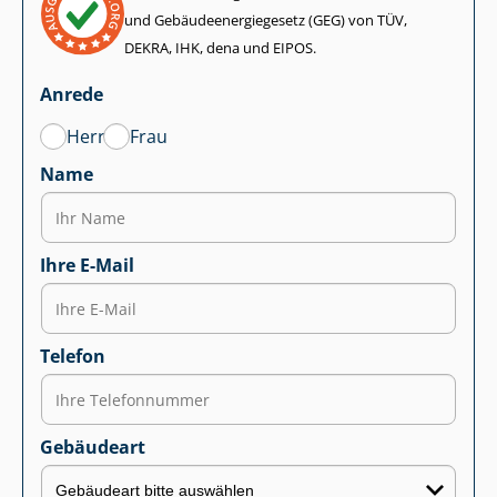
und Ge­bäu­de­en­er­gie­ge­setz (GEG) von TÜV,
DEKRA, IHK, dena und EIPOS.
Anrede
Herr
Frau
Name
Ihre E-Mail
Telefon
Gebäudeart