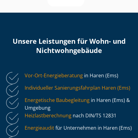
Unsere Leistungen für Wohn- und
Nicht­wohn­ge­bäu­de
Vor-Ort-Energieberatung
in Haren (Ems)
Individueller Sa­nie­rungs­fahr­plan Haren (Ems)
Energetische Baubegleitung
in Haren (Ems) &
Umgebung
Heiz­last­be­rech­nung
nach DIN/TS 12831
Energieaudit
für Unternehmen in Haren (Ems)